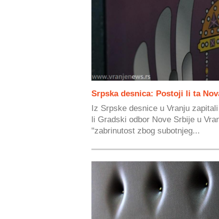
Srpska desnica: Postoji li ta Nov
Iz Srpske desnice u Vranju zapitali
li Gradski odbor Nove Srbije u Vran
"zabrinutost zbog subotnjeg...