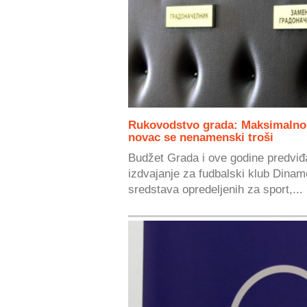
Rukovodstvo grada: Maksimalno
novac se nenamenski troši
Budžet Grada i ove godine predvi
izdvajanje za fudbalski klub Dinam
sredstava opredeljenih za sport,...