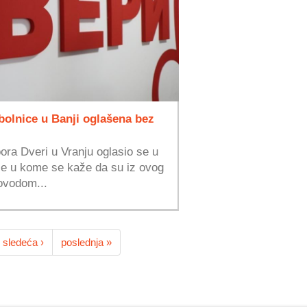
bolnice u Banji oglašena bez
ra Dveri u Vranju oglasio se u
e u kome se kaže da su iz ovog
ovodom...
sledeća ›
poslednja »