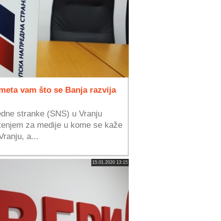
eta vam što se Banja razvija
dne stranke (SNS) u Vranju
štenjem za medije u kome se kaže
ranju, a...
15.01.2020 13:15