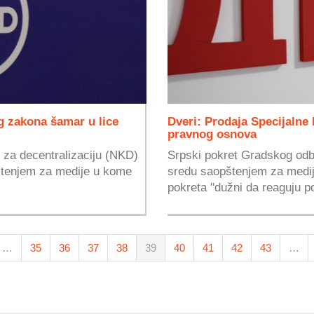
g zakona šamar u lice
Dveri: Prodaja Specijalne 
pravnog osnova
e za decentralizaciju (NKD)
Srpski pokret Gradskog odbo
pštenjem za medije u kome
sredu saopštenjem za medij
pokreta "dužni da reaguju p
…
35
36
37
38
39
40
41
42
43
…