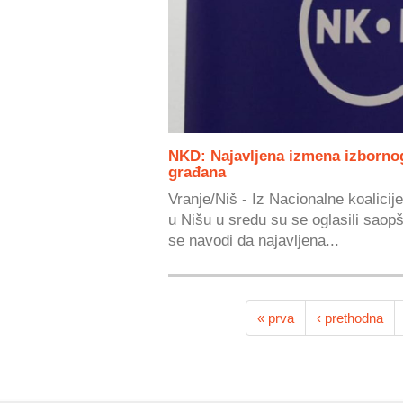
NKD: Najavljena izmena izborno
građana
Vranje/Niš - Iz Nacionalne koalicij
u Nišu u sredu su se oglasili sao
se navodi da najavljena...
« prva
‹ prethodna