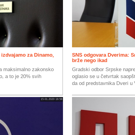
 izdvajamo za Dinamo,
SNS odgovara Dverima: Sm
brže nego ikad
đa maksimalno zakonsko
Gradski odbor Srpske napre
o, a to je 20% svih
oglasio se u četvrtak saop
da od predstavnika Dveri u V
15.01.2020 16:58