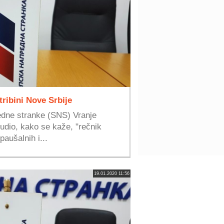
tribini Nove Srbije
edne stranke (SNS) Vranje
sudio, kako se kaže, "rečnik
paušalnih i...
19.01.2020 11:56