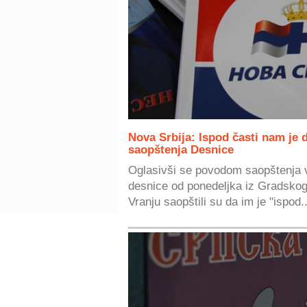
Nova Srbija: Ispod časti nam je
saopštenja Desnice
Oglasivši se povodom saopštenja 
desnice od ponedeljka iz Gradskog
Vranju saopštili su da im je "ispod..