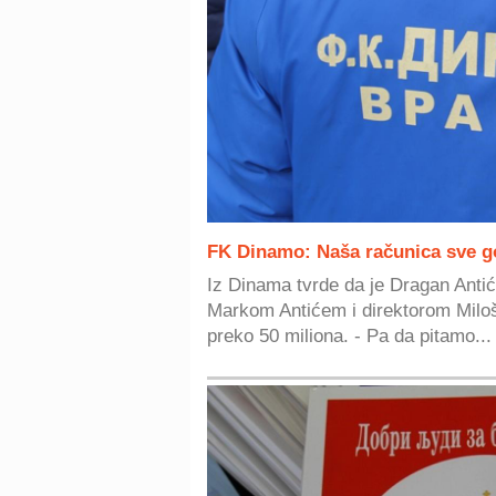
FK Dinamo: Naša računica sve g
Iz Dinama tvrde da je Dragan Anti
Markom Antićem i direktorom Mil
preko 50 miliona. - Pa da pitamo...