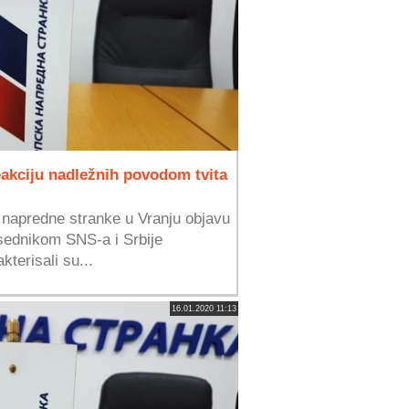
akciju nadležnih povodom tvita
napredne stranke u Vranju objavu
sednikom SNS-a i Srbije
terisali su...
16.01.2020 11:13