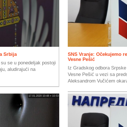
a Srbija
SNS Vranje: Očekujemo re
Vesne Pešić
 su se u ponedeljak postoji
Iz Gradskog odbora Srpske 
ju, aludirajući na
Vesne Pešić u vezi sa pred
Aleksandrom Vučićem okarak
17.01.2020 10:48 » 10:53