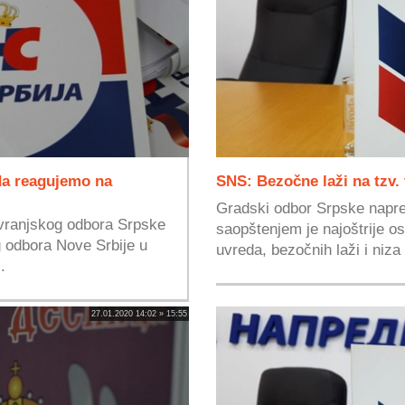
 da reagujemo na
SNS: Bezočne laži na tzv. 
Gradski odbor Srpske napr
vranjskog odbora Srpske
saopštenjem je najoštrije o
 odbora Nove Srbije u
uvreda, bezočnih laži i niza 
.
27.01.2020 14:02 » 15:55