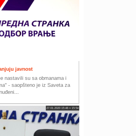
njuju javnost
je nastavili su sa obmanama i
ma" - saopšteno je iz Saveta za
nuđeni...
27.01.2020 15:46 » 15:54