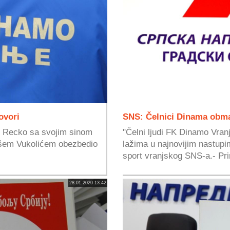
ovori
SNS: Čelnici Dinama obma
ć Recko sa svojim sinom
"Čelni ljudi FK Dinamo Vran
ošem Vukolićem obezbedio
lažima u najnovijim nastupi
sport vranjskog SNS-a.- Pri
28.01.2020 13:42