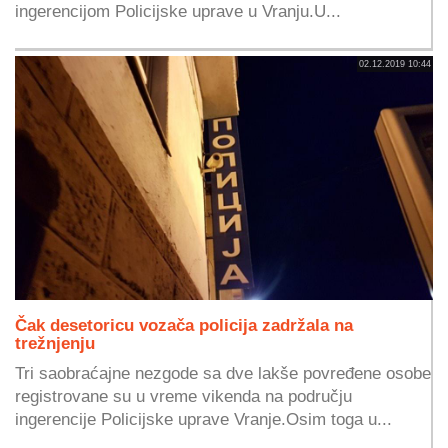
ingerencijom Policijske uprave u Vranju.U...
02.12.2019 10:44
Čak desetoricu vozača policija zadržala na
trežnjenju
Tri saobraćajne nezgode sa dve lakše povređene osobe
registrovane su u vreme vikenda na području
ingerencije Policijske uprave Vranje.Osim toga u...