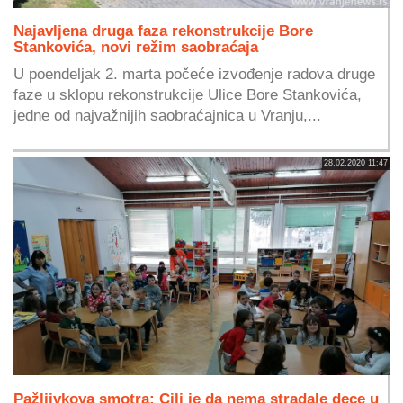
Najavljena druga faza rekonstrukcije Bore
Stankovića, novi režim saobraćaja
U poendeljak 2. marta počeće izvođenje radova druge
faze u sklopu rekonstrukcije Ulice Bore Stankovića,
jedne od najvažnijih saobraćajnica u Vranju,...
28.02.2020 11:47
Pažljivkova smotra: Cilj je da nema stradale dece u