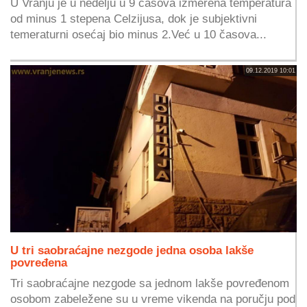
U Vranju je u nedelju u 9 časova izmerena temperatura
od minus 1 stepena Celzijusa, dok je subjektivni
temeraturni osećaj bio minus 2.Već u 10 časova...
09.12.2019 10:01
U tri saobraćajne nezgode jedna osoba lakše
povređena
Tri saobraćajne nezgode sa jednom lakše povređenom
osobom zabeležene su u vreme vikenda na poručju pod