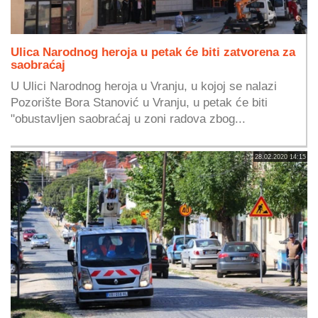
Ulica Narodnog heroja u petak će biti zatvorena za
saobraćaj
U Ulici Narodnog heroja u Vranju, u kojoj se nalazi
Pozorište Bora Stanović u Vranju, u petak će biti
"obustavljen saobraćaj u zoni radova zbog...
28.02.2020 14:15