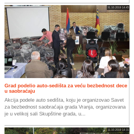
31.10.2019 14:45
Grad podelio auto-sedišta za veću bezbednost dece
u saobraćaju
Akcija podele auto sedišta, koju je organizovao Savet
za bezbednost saobraćaja grada Vranja, organizovana
je u velikoj sali Skupštine grada, u...
11.10.2019 14:31