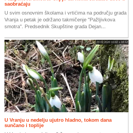
saobraćaju
U svim osnovnim školama i vrtićima na području grada
Vranja u petak je održano takmičenje "Pažljivkova
smotra". Predsednik Skupštine grada Dejan...
23.02.2020 10:02 » 10:12
U Vranju u nedelju ujutro hladno, tokom dana
sunčano i toplije