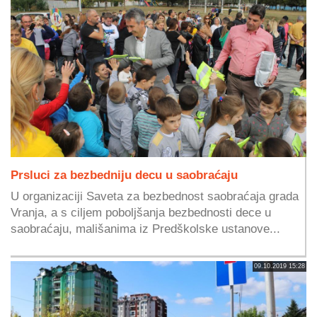
Prsluci za bezbedniju decu u saobraćaju
U organizaciji Saveta za bezbednost saobraćaja grada
Vranja, a s ciljem poboljšanja bezbednosti dece u
saobraćaju, mališanima iz Predškolske ustanove...
09.10.2019 15:28