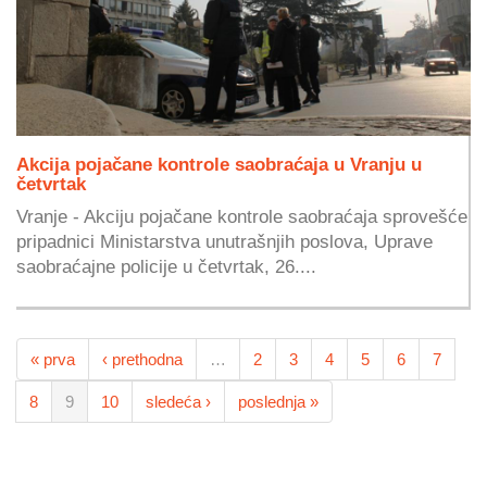
Akcija pojačane kontrole saobraćaja u Vranju u
četvrtak
Vranje - Akciju pojačane kontrole saobraćaja sprovešće
pripadnici Ministarstva unutrašnjih poslova, Uprave
saobraćajne policije u četvrtak, 26....
« prva
‹ prethodna
…
2
3
4
5
6
7
8
9
10
sledeća ›
poslednja »