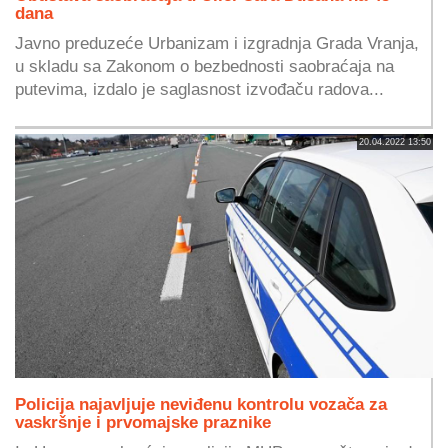
dana
Javno preduzeće Urbanizam i izgradnja Grada Vranja,
u skladu sa Zakonom o bezbednosti saobraćaja na
putevima, izdalo je saglasnost izvođaču radova...
20.04.2022 13:50
Policija najavljuje neviđenu kontrolu vozača za
vaskršnje i prvomajske praznike