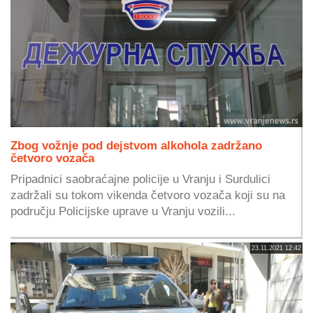
Zbog vožnje pod dejstvom alkohola zadržano
četvoro vozača
Pripadnici saobraćajne policije u Vranju i Surdulici
zadržali su tokom vikenda četvoro vozača koji su na
području Policijske uprave u Vranju vozili...
23.11.2021 12:42