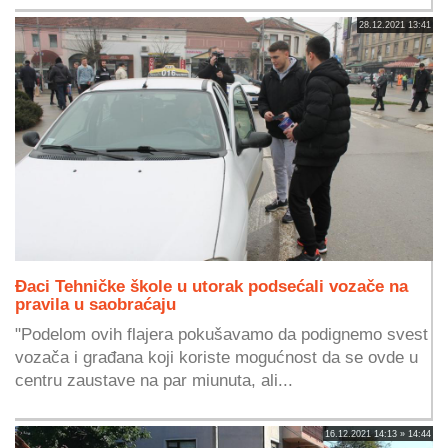
28.12.2021 13:41
Đaci Tehničke škole u utorak podsećali vozače na
pravila u saobraćaju
"Podelom ovih flajera pokušavamo da podignemo svest
vozača i građana koji koriste mogućnost da se ovde u
centru zaustave na par miunuta, ali...
16.12.2021 14:13 » 14:44