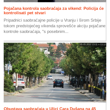
Pojačana kontrola saobraćaja za vikend: Policija će
kontrolisati pet stvari
Pripadnici saobraćajne policije u Vranju i širom Srbije
tokom predstojećeg vikenda sprovešće akciju pojačane
kontrole saobraćaja, "s posebnim...
05.05.2022 13:11 » 13:12
Obustava saobraćaja u Ulici Cara Dušana na 45