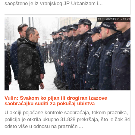
saopšteno je iz vranjskog JP Urbanizam i...
13.01.2022 13:21 » 13:23
Vulin: Svakom ko pijan ili drogiran izazove
saobraćajku suditi za pokušaj ubistva
U akciji pojačane kontrole saobraćaja, tokom praznika,
policija je otkrila ukupno 31.828 prekršaja, što je čak 84
odsto više u odnosu na praznični...