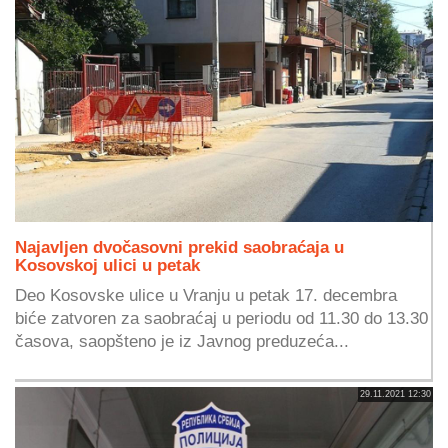
Najavljen dvočasovni prekid saobraćaja u
Kosovskoj ulici u petak
Deo Kosovske ulice u Vranju u petak 17. decembra
biće zatvoren za saobraćaj u periodu od 11.30 do 13.30
časova, saopšteno je iz Javnog preduzeća...
29.11.2021 12:30