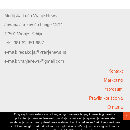
Medijska kuća Vranje News
Jovana Jankovića Lunge 12/11
17501 Vranje, Srbija
tel: +381 62 851 8881
e-mail:
redakcija@vranjenews.rs
e-mail:
vranjenews@gmail.com
Kontakt
Marketing
Impresum
Pravila korišćenja
O nama
Ovaj sajt koristi kolačiće (cookies) u cilju pružanja boljeg korisničkog iskustva,
X
Copyright © 2026 Vranjenews
prikazivanja personalizovanog sadržaja, sprečavanja spama, jednostavnije
All rights reserved
moderacije komentara, prikazivanja reklama, kao i za još neke funkcionalnosti koje
ne bismo mogli da obezbedimo na drugi način. Korišćenjem sajta saglasni ste sa
www.vranjenews.rs