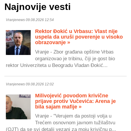
Najnovije vesti
Vranjenews 09.08.2026 12:54
Rektor Đokić u Vrbasu: Vlast nije
uspela da uruši poverenje u visoko
obrazovanje »
Vranje - Zbor građana opštine Vrbas
organizovao je tribinu, čiji je gost bio
rektor Univerziteta u Beogradu Vladan Đokić...
Vranjenews 09.08.2026 12:02
Milivojević povodom krivične
prijave protiv Vučevića: Arena je
bila sajam mafije »
Vranje - "Verujem da postoji volja u
Trećem osnovnom javnom tužilaštvu
(OJT) da se svi detalji vezani za moju krivičnu p...