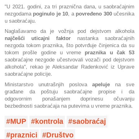
"U 2021. godini, za tri praznična dana, u saobraćajnim
nezgodama
poginulo je 10
, a
povređeno 300
učesnika
u saobraćaju.
Naglašavamo da je vožnja pod dejstvom alkohola
najčešći uticajni faktor
nastanka saobraćajnih
nezgoda tokom praznika, što potvrđuje činjenica da su
tokom prošle godine u vreme
praznika u čak 53
saobraćajne nezgode učestvovali vozači pod dejstvom
alkohola", rekao je Aleksandar Radenković iz Uprave
saobraćajne policije.
Ministarstvo unutrašnjih poslova
apeluje
na sve
građane da poštuju saobraćajne propise i da
odgovornim ponašanjem doprinesu očuvanju
bezbednosti saobraćaja na putevima u vreme praznika.
MUP
kontrola
saobraćaj
praznici
Društvo