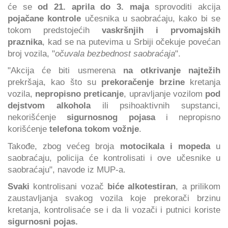
će se
od 21. aprila do 3. maja
sprovoditi akcija
pojačane kontrole
učesnika u saobraćaju, kako bi se
tokom predstojećih
vaskršnjih i prvomajskih
praznika
, kad se na putevima u Srbiji očekuje povećan
broj vozila, "
očuvala bezbednost saobraćaja
".
"Akcija će biti usmerena
na otkrivanje najtežih
prekršaja, kao što su
prekoračenje brzine
kretanja
vozila,
nepropisno preticanje
, upravljanje vozilom
pod
dejstvom alkohola
ili psihoaktivnih supstanci,
nekorišćenje
sigurnosnog pojasa
i nepropisno
korišćenje
telefona tokom vožnje
.
Takođe, zbog većeg broja
motocikala i mopeda
u
saobraćaju, policija će kontrolisati i ove učesnike u
saobraćaju", navode iz MUP-a.
Svaki
kontrolisani vozač
biće alkotestiran
, a prilikom
zaustavljanja svakog vozila koje prekorači brzinu
kretanja, kontrolisaće se i da li vozači i putnici koriste
sigurnosni pojas.