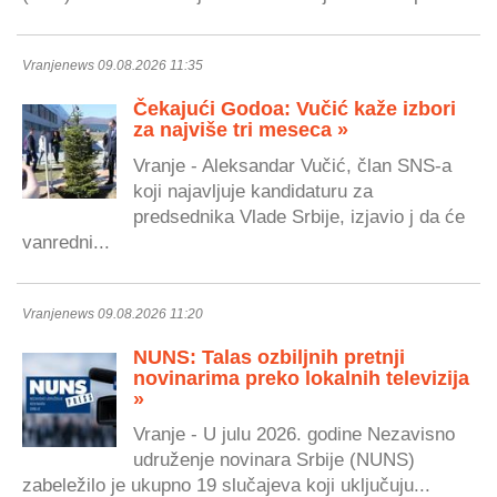
Vranjenews 09.08.2026 11:35
Čekajući Godoa: Vučić kaže izbori
za najviše tri meseca »
Vranje - Aleksandar Vučić, član SNS-a
koji najavljuje kandidaturu za
predsednika Vlade Srbije, izjavio j da će
vanredni...
Vranjenews 09.08.2026 11:20
NUNS: Talas ozbiljnih pretnji
novinarima preko lokalnih televizija
»
Vranje - U julu 2026. godine Nezavisno
udruženje novinara Srbije (NUNS)
zabeležilo je ukupno 19 slučajeva koji uključuju...