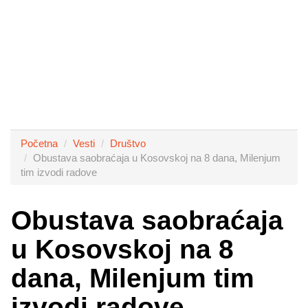
Početna
Vesti
Društvo
Obustava saobraćaja u Kosovskoj na 8 dana, Milenjum
tim izvodi radove
Obustava saobraćaja
u Kosovskoj na 8
dana, Milenjum tim
izvodi radove