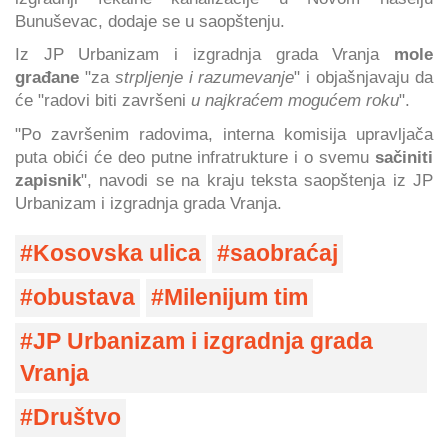
Bunuševac, dodaje se u saopštenju.
Iz JP Urbanizam i izgradnja grada Vranja
mole
građane
"za
strpljenje i razumevanje
" i objašnjavaju da
će "radovi biti završeni
u najkraćem mogućem roku
".
"Po završenim radovima, interna komisija upravljača
puta obići će deo putne infratrukture i o svemu
sačiniti
zapisnik
", navodi se na kraju teksta saopštenja iz JP
Urbanizam i izgradnja grada Vranja.
Kosovska ulica
saobraćaj
obustava
Milenijum tim
JP Urbanizam i izgradnja grada
Vranja
Društvo