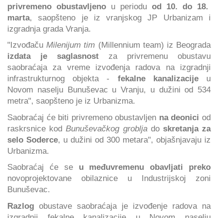
privremeno obustavljeno
u periodu
od 10. do 18.
marta
, saopšteno je iz vranjskog JP Urbanizam i
izgradnja grada Vranja.
"Izvođaču
Milenijum tim
(Millennium team) iz Beograda
izdata je saglasnost
za privremenu obustavu
saobraćaja za vreme izvođenja radova na izgradnji
infrastrukturnog objekta
-
fekalne kanalizacije
u
Novom naselju Bunuševac u Vranju, u dužini od 534
metra", saopšteno je iz Urbanizma.
Saobraćaj će biti privremeno obustavljen
na deonici
od
raskrsnice kod
Bunuševačkog groblja
do
skretanja za
selo Soderce
, u dužini od 300 metara", objašnjavaju iz
Urbanizma.
Saobraćaj će se
u međuvremenu obavljati preko
novoprojektovane obilaznice u Industrijskoj zoni
Bunuševac.
Razlog
obustave saobraćaja je izvođenje radova na
izgradnji fekalne kanalizacije u Novom naselju