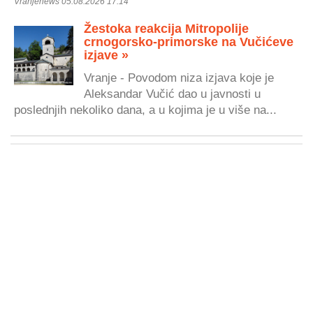
Vranjenews 05.08.2026 17:14
Žestoka reakcija Mitropolije
crnogorsko-primorske na Vučićeve
izjave »
Vranje - Povodom niza izjava koje je
Aleksandar Vučić dao u javnosti u
poslednjih nekoliko dana, a u kojima je u više na...