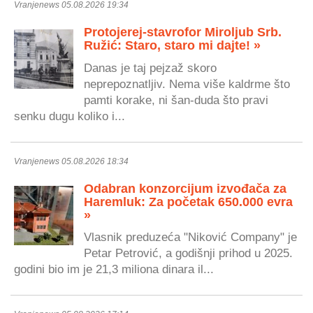
Vranjenews 05.08.2026 19:34
Protojerej-stavrofor Miroljub Srb.
Ružić: Staro, staro mi dajte! »
Danas je taj pejzaž skoro
neprepoznatljiv. Nema više kaldrme što
pamti korake, ni šan-duda što pravi
senku dugu koliko i...
Vranjenews 05.08.2026 18:34
Odabran konzorcijum izvođača za
Haremluk: Za početak 650.000 evra
»
Vlasnik preduzeća "Niković Company" je
Petar Petrović, a godišnji prihod u 2025.
godini bio im je 21,3 miliona dinara il...