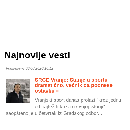
Najnovije vesti
Vranjenews 06.08.2026 10:12
SRCE Vranje: Stanje u sportu
dramatično, većnik da podnese
ostavku »
Vranjski sport danas prolazi "kroz jednu
od najtežih kriza u svojoj istoriji",
saopšteno je u četvrtak iz Gradskog odbor...