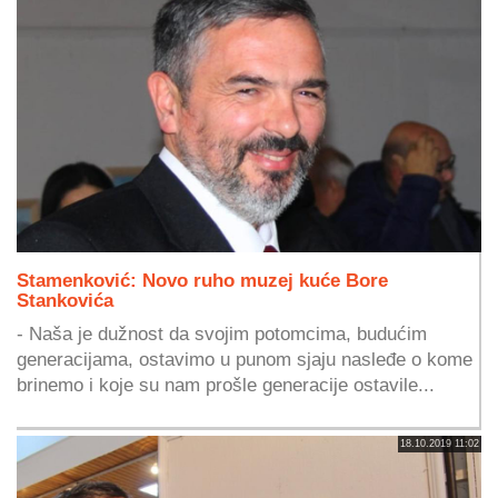
Stamenković: Novo ruho muzej kuće Bore
Stankovića
- Naša je dužnost da svojim potomcima, budućim
generacijama, ostavimo u punom sjaju nasleđe o kome
brinemo i koje su nam prošle generacije ostavile...
18.10.2019 11:02