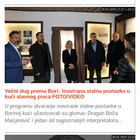
30.01.2020 17:37 » 18:13
Večni dug prema Bori: Inovirana stalna postavka u
kući slavnog pisca FOTO/VIDEO
U programu otvaranje inovirane stalne postavke u
Borinoj kući učestvovali su glumac Dragan Boža
Marjanović i jedan od najpoznatijih interpretatora...
30.01.2020 12:13