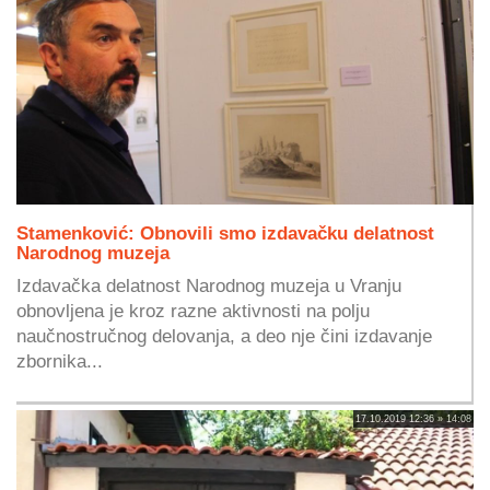
Stamenković: Obnovili smo izdavačku delatnost
Narodnog muzeja
Izdavačka delatnost Narodnog muzeja u Vranju
obnovljena je kroz razne aktivnosti na polju
naučnostručnog delovanja, a deo nje čini izdavanje
zbornika...
17.10.2019 12:36 » 14:08