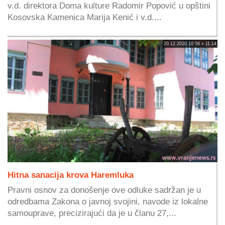
v.d. direktora Doma kulture Radomir Popović u opštini
Kosovska Kamenica Marija Kenić i v.d....
20.12.2020 10:58 » 11:14
Hitna sanacija krova Haremluka
Pravni osnov za donošenje ove odluke sadržan je u
odredbama Zakona o javnoj svojini, navode iz lokalne
samouprave, precizirajući da je u članu 27,...