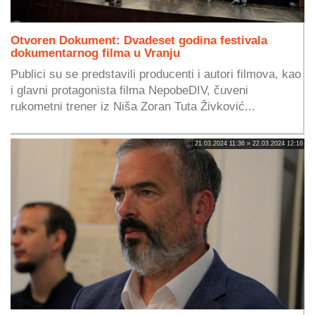
Otvoren Dokument: Dvadeset godina festivala
dokumentarnog filma u Vranju
Publici su se predstavili producenti i autori filmova, kao
i glavni protagonista filma NepobeDIV, čuveni
rukometni trener iz Niša Zoran Tuta Živković...
21.03.2024 11:36 » 22.03.2024 12:16