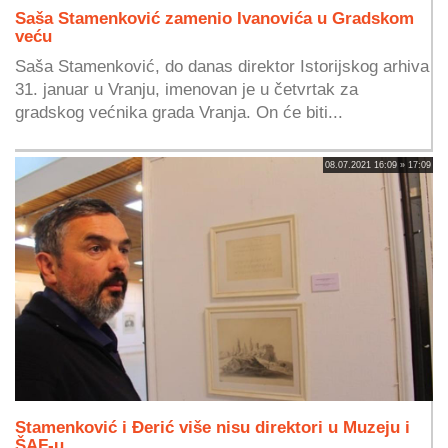
Saša Stamenković zamenio Ivanovića u Gradskom
veću
Saša Stamenković, do danas direktor Istorijskog arhiva
31. januar u Vranju, imenovan je u četvrtak za
gradskog većnika grada Vranja. On će biti...
08.07.2021 16:09 » 17:09
Stamenković i Đerić više nisu direktori u Muzeju i
ŠAF-u