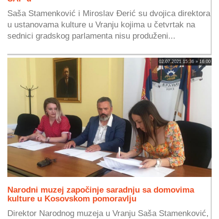
Saša Stamenković i Miroslav Đerić su dvojica direktora
u ustanovama kulture u Vranju kojima u četvrtak na
sednici gradskog parlamenta nisu produženi...
02.07.2021 15:36 » 16:00
Narodni muzej započinje saradnju sa domovima
kulture u Kosovskom pomoravlju
Direktor Narodnog muzeja u Vranju Saša Stamenković,