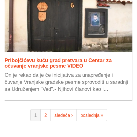
Pribojčićevu kuću grad pretvara u Centar za
očuvanje vranjske pesme VIDEO
On je rekao da je će inicijativa za unapređenje i
čuvanje Vranjske gradske pesme sprovoditi u saradnji
sa Udruženjem "Ved".- Njihovi članovi kao i...
1
2
sledeća ›
poslednja »