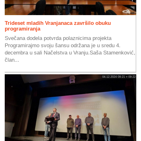
Trideset mladih Vranjanaca završilo obuku
programiranja
Svečana dodela potvrda polaznicima projekta
Programirajmo svoju šansu održana je u sredu 4.
decembra u sali Načelstva u Vranju.Saša Stamenković,
član...
04.12.2024 09:21 » 09:22