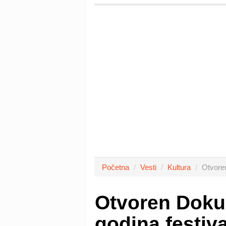
Početna
Vesti
Kultura
Otvore
Otvoren Doku
godina festi