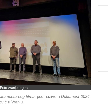
Foto vranje.org.rs
kumentarnog filma
, pod nazivom
Dokument 2024
,
vić u Vranju.