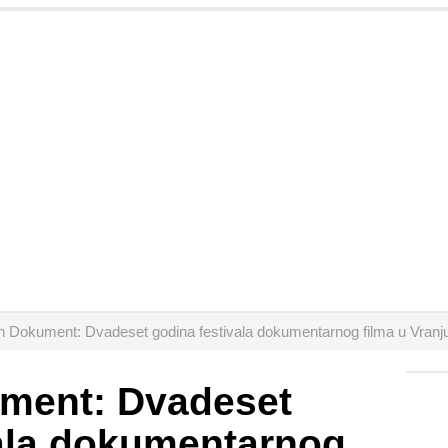
n Dokument: Dvadeset godina festivala dokumentarnog filma u Vranj
ment: Dvadeset
vala dokumentarnog