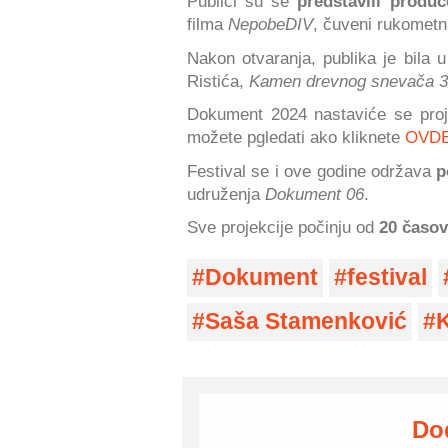
Publici su se
predstavili produc
filma
NepobeDIV
, čuveni rukometn
Nakon otvaranja, publika je bila u
Ristića,
Kamen drevnog snevača 3
Dokument 2024 nastaviće se proje
možete pgledati ako kliknete
OVD
Festival se i ove godine održava
p
udruženja
Dokument 06
.
Sve projekcije počinju od
20 časov
Dokument
festival
Saša Stamenković
K
Do