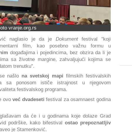
oto vranje.org.rs
ić naglasio je da je
Dokument
festival "koji
entarni film, kao posebno važnu formu u
žnim
događajima i pojedincima, bez obzira da li je
udima sa životne margine, zahvaljujući kojima se
atom trenutku".
 se našlo
na svetskoj mapi
filmskih festivalskih
a sa ponosom ističe istrajnost u njegovom
valiteta festivalskog programa.
je ovo
već dvadeseti
festival za osamnaest godina
 naglašavam da će i u godinama koje dolaze Grad
vid podrške, kako bifestival
ostao prepoznatljiv
naveo je Stamenković.