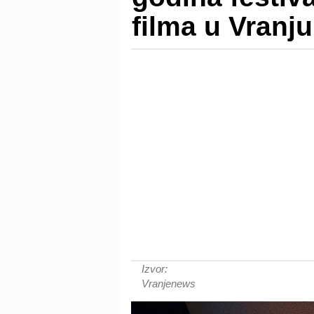
filma u Vranju
Izvor:
Vranjenews