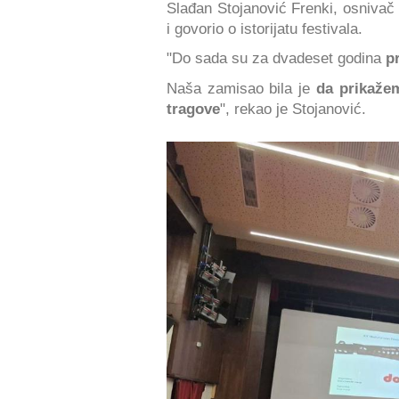
Slađan Stojanović Frenki, osnivač i
i govorio o istorijatu festivala.
"Do sada su za dvadeset godina
p
Naša zamisao bila je
da prikaže
tragove
", rekao je Stojanović.