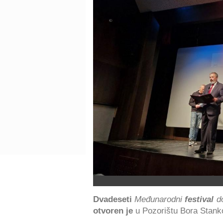
Dvadeseti
Međunarodni
festival
do
otvoren je
u Pozorištu Bora Stanko