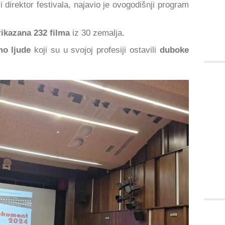
 direktor festivala, najavio je ovogodišnji program
rikazana 232 filma
iz 30 zemalja.
mo ljude
koji su u svojoj profesiji ostavili
duboke