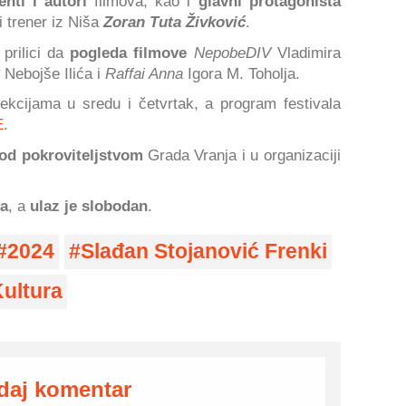
enti i autori
filmova, kao i
glavni protagonista
i trener iz Niša
Zoran Tuta Živković
.
 prilici da
pogleda filmove
NepobeDIV
Vladimira
Nebojše Ilića i
Raffai Anna
Igora M. Toholja.
kcijama u sredu i četvrtak, a program festivala
E
.
od pokroviteljstvom
Grada Vranja i u organizaciji
a
, a
ulaz je slobodan
.
2024
Slađan Stojanović Frenki
ultura
daj komentar