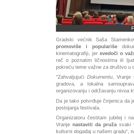
F
Gradski većnik Saša Stamenkov
promoviše i populariše
dokum
kinematografiji, jer
svedoči o va
reč o poznatim ličnostima ili lj
pokreću teme važne za društvo u d
"Zahvaljujući
Dokumentu
, Vranje
gradova, a lokalna samouprav
organizovanju i održavanju nivoa k
Da je tako potvrđuje činjenica da 
postojanja festivala.
Organizatoru čestitam jubilej i
Vranje
nastaviti da pruža
svaki 
kulturni događaj u našem gradu“, 