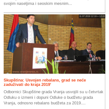
svojim naseljima i seoskim mesnim...
11.07.2019 12:19 » 12:22
Skupština: Usvojen rebalans, grad se neće
zaduživati do kraja 2019'
Odbornici Skupštine grada Vranja usvojili su u četvrtak
Odluku o izmeni i dopuni Odluke o budžetu grada
Vranja, odnosno rebalans budžeta za 2019....