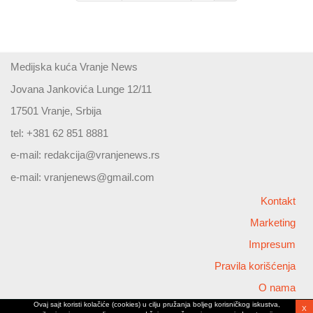
Medijska kuća Vranje News
Jovana Jankovića Lunge 12/11
17501 Vranje, Srbija
tel: +381 62 851 8881
e-mail:
redakcija@vranjenews.rs
e-mail:
vranjenews@gmail.com
Kontakt
Marketing
Impresum
Pravila korišćenja
O nama
Ovaj sajt koristi kolačiće (cookies) u cilju pružanja boljeg korisničkog iskustva,
X
Copyright © 2026 Vranjenews