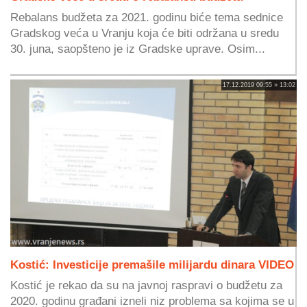
Rebalans budžeta za 2021. godinu biće tema sednice
Gradskog veća u Vranju koja će biti održana u sredu
30. juna, saopšteno je iz Gradske uprave. Osim...
17.12.2019 09:55 » 13:02
Kostić: Investicije premašile milijardu dinara VIDEO
Kostić je rekao da su na javnoj raspravi o budžetu za
2020. godinu građani izneli niz problema sa kojima se u