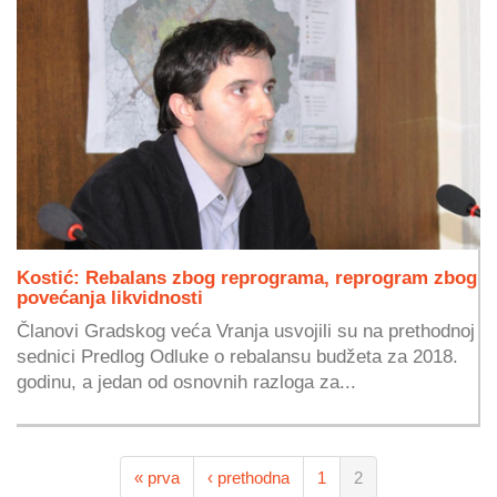
Kostić: Rebalans zbog reprograma, reprogram zbog
povećanja likvidnosti
Članovi Gradskog veća Vranja usvojili su na prethodnoj
sednici Predlog Odluke o rebalansu budžeta za 2018.
godinu, a jedan od osnovnih razloga za...
« prva
‹ prethodna
1
2