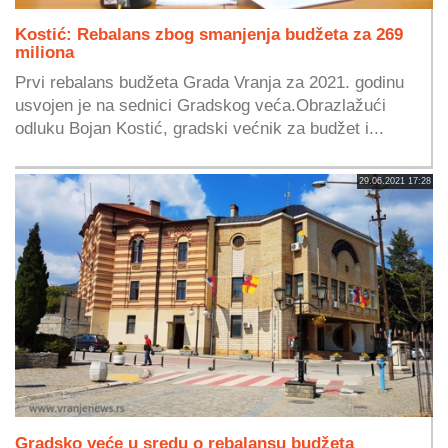
Kostić: Rebalans zbog smanjenja budžeta za 269
miliona
Prvi rebalans budžeta Grada Vranja za 2021. godinu
usvojen je na sednici Gradskog veća.Obrazlažući
odluku Bojan Kostić, gradski većnik za budžet i...
29.06.2021 17:28
Gradsko veće u sredu o rebalansu budžeta