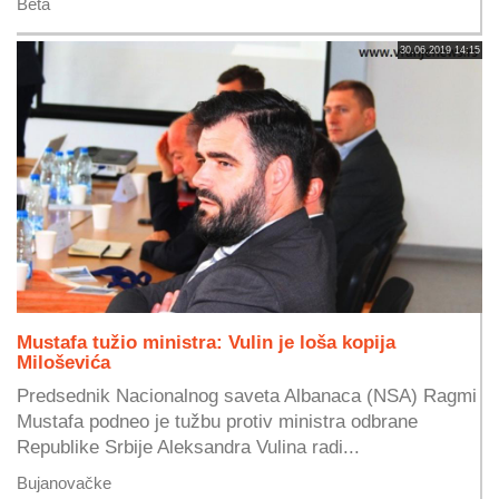
Beta
30.06.2019 14:15
Mustafa tužio ministra: Vulin je loša kopija
Miloševića
Predsednik Nacionalnog saveta Albanaca (NSA) Ragmi
Mustafa podneo je tužbu protiv ministra odbrane
Republike Srbije Aleksandra Vulina radi...
Bujanovačke