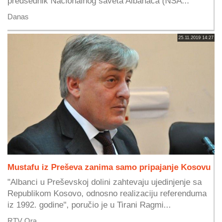
predsednik Nacionalnog saveta Albanaca (NSA...
Danas
25.11.2019 14:27
Mustafu iz Preševa zanima samo pripajanje Kosovu
"Albanci u Preševskoj dolini zahtevaju ujedinjenje sa
Republikom Kosovo, odnosno realizaciju referenduma
iz 1992. godine", poručio je u Tirani Ragmi...
RTV Ora