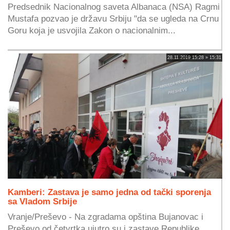
Predsednik Nacionalnog saveta Albanaca (NSA) Ragmi
Mustafa pozvao je državu Srbiju "da se ugleda na Crnu
Goru koja je usvojila Zakon o nacionalnim...
28.11.2019 15:28 » 15:31
Kamberi: Zastava je samo jedna od tački sporenja
sa Vladom Srbije
Vranje/Preševo - Na zgradama opština Bujanovac i
Preševo od četvrtka ujutro su i zastave Republike