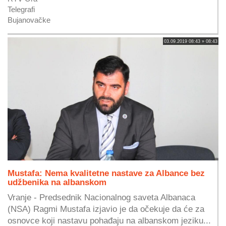
Telegrafi
Bujanovačke
03.09.2019 08:43 » 08:43
Mustafa: Nema kvalitetne nastave za Albance bez
udžbenika na albanskom
Vranje - Predsednik Nacionalnog saveta Albanaca
(NSA) Ragmi Mustafa izjavio je da očekuje da će za
osnovce koji nastavu pohađaju na albanskom jeziku...