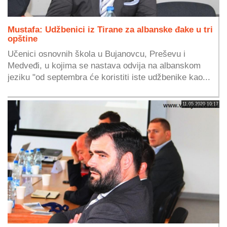
Mustafa: Udžbenici iz Tirane za albanske đake u tri
opštine
Učenici osnovnih škola u Bujanovcu, Preševu i
Medveđi, u kojima se nastava odvija na albanskom
jeziku "od septembra će koristiti iste udžbenike kao...
11.05.2020 10:17