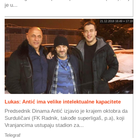
je u...
21.12.2018 16:49 » 17:18
Lukas: Antić ima velike intelektualne kapacitete
Predsednik Dinama Antić izjavio je krajem oktobra da
Surduličani (FK Radnik, takođe superligaš, p.a), koji
Vranjancima ustupaju stadion za...
Telegraf