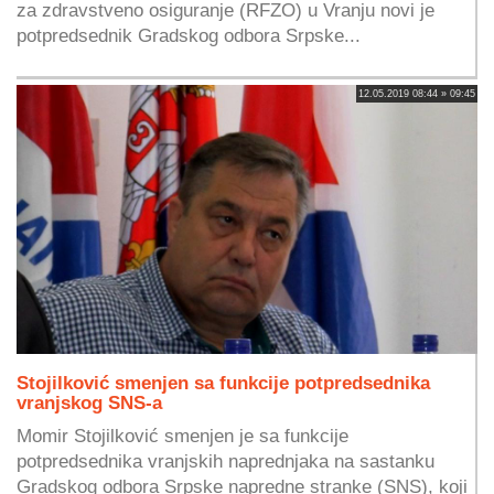
za zdravstveno osiguranje (RFZO) u Vranju novi je
potpredsednik Gradskog odbora Srpske...
12.05.2019 08:44 » 09:45
Stojilković smenjen sa funkcije potpredsednika
vranjskog SNS-a
Momir Stojilković smenjen je sa funkcije
potpredsednika vranjskih naprednjaka na sastanku
Gradskog odbora Srpske napredne stranke (SNS), koji