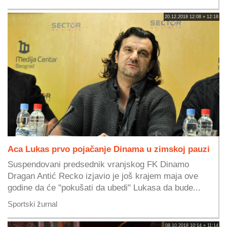
20.12.2018 12:08 » 12:18
Aca Lukas prvo pojačanje Dinama u zimskoj pauzi
Suspendovani predsednik vranjskog FK Dinamo
Dragan Antić Recko izjavio je još krajem maja ove
godine da će "pokušati da ubedi" Lukasa da bude...
Sportski žurnal
08.10.2018 10:14 » 11:14