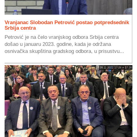
Vranjanac Slobodan Petrović postao potpredsednik
Srbija centra
Petrović je na čelo vranjskog odbora Srbija centra
došao u januaru 2023. godine, kada je održana
osnivačka skupština gradskog odbora, u prisustvu...
26.11.2022 17:24 » 17:26