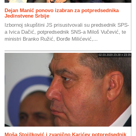
Dejan Manić ponovo izabran za potpredsednika
Jedinstvene Srbije
Izbornoj skupštini JS prisustvovali su predsednik SPS-
a Ivica Dačić, potpredsednik SNS-a Miloš Vučević, te
ministri Branko Ružić, Đorđe Milićević,...
02.03.2020 23:29 » 23:35
Moša Stojilković i zvanično Karićev potpredsednik