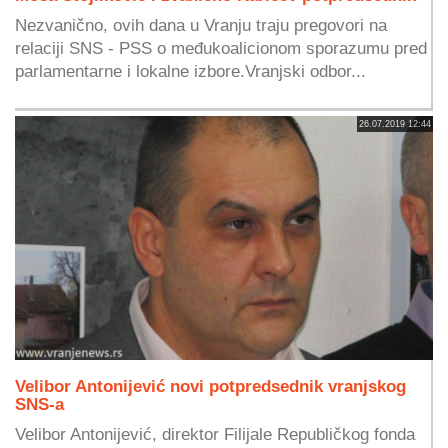
Nezvanično, ovih dana u Vranju traju pregovori na
relaciji SNS - PSS o međukoalicionom sporazumu pred
parlamentarne i lokalne izbore.Vranjski odbor...
26.07.2019 12:44
Velibor Antonijević novi potpredsednik vranjskog
SNS-a
Velibor Antonijević, direktor Filijale Republičkog fonda