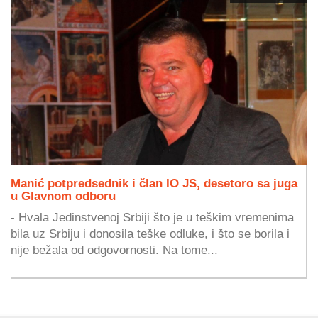
Manić potpredsednik i član IO JS, desetoro sa juga
u Glavnom odboru
- Hvala Jedinstvenoj Srbiji što je u teškim vremenima
bila uz Srbiju i donosila teške odluke, i što se borila i
nije bežala od odgovornosti. Na tome...