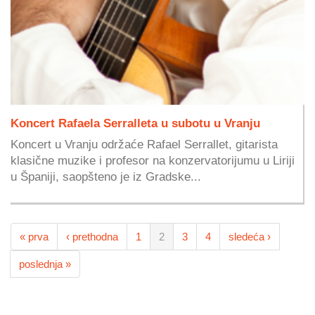
Koncert Rafaela Serralleta u subotu u Vranju
Koncert u Vranju održaće Rafael Serrallet, gitarista
klasične muzike i profesor na konzervatorijumu u Liriji
u Španiji, saopšteno je iz Gradske...
« prva
‹ prethodna
1
2
3
4
sledeća ›
poslednja »