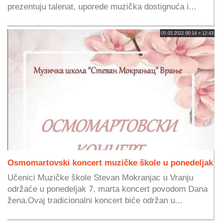
prezentuju talenat, uporede muzička dostignuća i...
05.03.2022 00:14 » 12:43
Osmomartovski koncert muzičke škole u ponedeljak
Učenici Muzičke škole Stevan Mokranjac u Vranju
održaće u ponedeljak 7. marta koncert povodom Dana
žena.Ovaj tradicionalni koncert biće održan u...