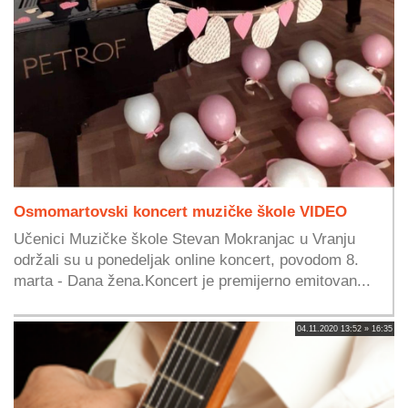
Osmomartovski koncert muzičke škole VIDEO
Učenici Muzičke škole Stevan Mokranjac u Vranju
održali su u ponedeljak online koncert, povodom 8.
marta - Dana žena.Koncert je premijerno emitovan...
04.11.2020 13:52 » 16:35