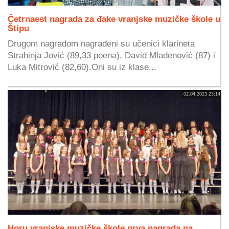
Četrnaest nagrada za đake vranjske muzičke škole u
Štipu
Drugom nagradom nagrađeni su učenici klarineta
Strahinja Jović (89,33 poena), David Mladenović (87) i
Luka Mitrović (82,60).Oni su iz klase...
02.04.2023 23:14
Horu vranjske muzičke škole prva nagrada na