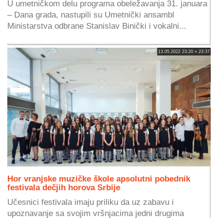
U umetničkom delu programa obeležavanja 31. januara
– Dana grada, nastupili su Umetnički ansambl
Ministarstva odbrane Stanislav Binički i vokalni...
13.05.2022 23:20 » 23:37
Hor vranjske muzičke škole apsolutni pobednik
festivala dečjih horova Srbije
Učesnici festivala imaju priliku da uz zabavu i
upoznavanje sa svojim vršnjacima jedni drugima