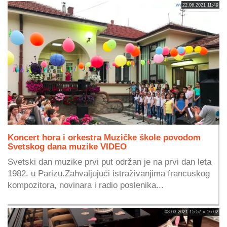
22.06.2021 11:49
Koncert hora i orkestra Muzičke škole povodom
Svetskog dana muzike VIDEO
Svetski dan muzike prvi put održan je na prvi dan leta
1982. u Parizu.Zahvaljujući istraživanjima francuskog
kompozitora, novinara i radio poslenika...
08.03.2021 15:57 » 16:02