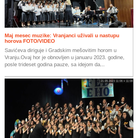
Maj mesec muzike: Vranjanci uživali u nastupu
horova FOTO/VIDEO
Savićeva diriguje i Gradskim mešovitim horom u
Vranju.Ovaj hor je obnovljen u januaru 2023. godine,
posle trideset godina pauze, sa idejom da...
21.05.2023 11:06 » 11:08