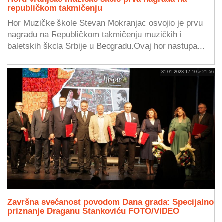
republičkom takmičenju
Hor Muzičke škole Stevan Mokranjac osvojio je prvu
nagradu na Republičkom takmičenju muzičkih i
baletskih škola Srbije u Beogradu.Ovaj hor nastupa...
31.01.2023 17:10 » 21:56
Završna svečanost povodom Dana grada: Specijalno
priznanje Draganu Stankoviću FOTO/VIDEO