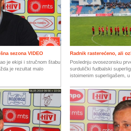
pešna sezona VIDEO
Radnik rasterećeno, ali oz
o je ekipi i stručnom štabu
Poslednju ovosezonsku prv
žda je rezultat malo
surdulički fudbalski superl
istoimenim superligašem, u 
06.05.2019 09:56 » 10:04