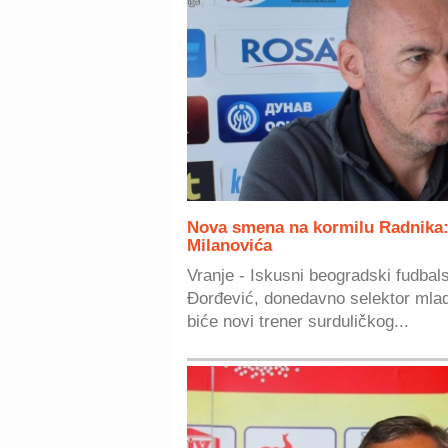
Nova smena na kormilu Radnika
Milanovića
Vranje - Iskusni beogradski fudbal
Đorđević, donedavno selektor mlade
biće novi trener surduličkog...