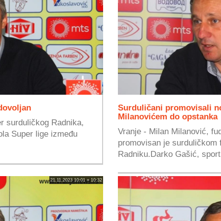
dovoljan
Surduličani promovisali n
Milanovićem do opstanka
er surduličkog Radnika,
Vranje - Milan Milanović, fu
ola Super lige između
promovisan je surduličkom 
.
Radniku.Darko Gašić, sportsk
21.11.2023 10:01 » 10:32