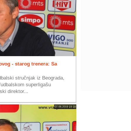
ovog - starog trenera: Sa
dbalski stručnjak iz Beograda,
fudbalskom superligašu
i direktor...
07.06.2019 19:18