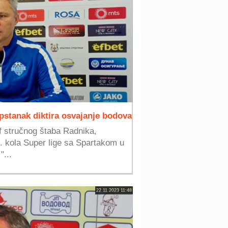
pstanak diktira osvajanje bodova
ef stručnog štaba Radnika,
7. kola Super lige sa Spartakom u
"...
22.11.2023 11:48