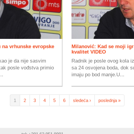
 na vrhunske evropske
Milanović: Kad se moji igr
kvalitet VIDEO
ao je da nije sasvim
Radnik je posle ovog kola iz
tak posle vođstva primio
sa 24 osvojena boda, dok s
..
imaju po bod manje.U...
1
2
3
4
5
6
sledeća ›
poslednja »