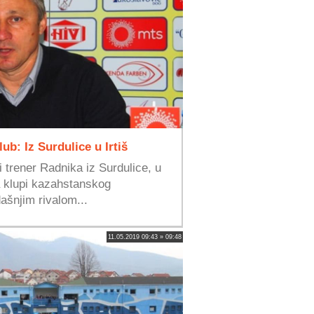
ub: Iz Surdulice u Irtiš
 trener Radnika iz Surdulice, u
 klupi kazahstanskog
ašnjim rivalom...
11.05.2019 09:43 » 09:48