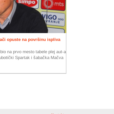
ači opuste na površinu ispliva
bio na prvo mesto tabele plej aut-a
ubotički Spartak i šabačka Mačva