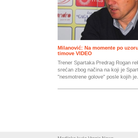
Milanović: Na momente po uzoru
timove VIDEO
Trener Spartaka Predrag Rogan rek
srećan zbog načina na koji je Spar
"nesmotrene golove" posle kojih je.