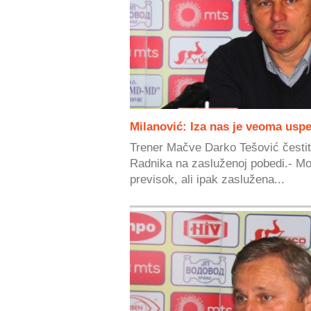
Milanović: Iza nas je veoma us
Trener Mačve Darko Tešović čestita
Radnika na zasluženoj pobedi.- Mo
previsok, ali ipak zaslužena...