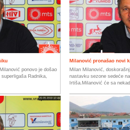
niku
Milanović pronašao novi kl
 Milanović ponovo je došao
Milan Milanović, doskorašnji
g superligaša Radnika,
nastavku sezone sedeće na
Irtiša.Milanović će sa nekad
20.05.2019 10:49