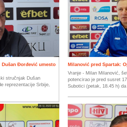
: Dušan Đorđević umesto
Milanović pred Spartak: O
Vranje - Milan Milanović, š
ski stručnjak Dušan
potencirao je pred susret 1
 reprezentacije Srbije,
Subotici (petak, 18.45 h) da 
28.11.2023 16:51