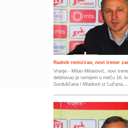
Radnik remizirao, novi trener za
Vranje - Milan Milanović, novi tren
debitovao je remijem u meču 16. k
Surduličana i Mladosti iz Lučana,..