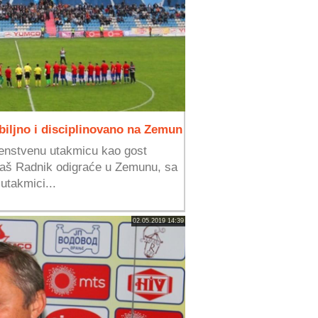
biljno i disciplinovano na Zemun
enstvenu utakmicu kao gost
igaš Radnik odigraće u Zemunu, sa
utakmici...
02.05.2019 14:39