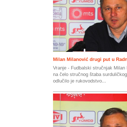
Milan Milanović drugi put u Rad
Vranje - Fudbalski stručnjak Milan
na čelo stručnog štaba surduličko
odlučilo je rukovodstvo...