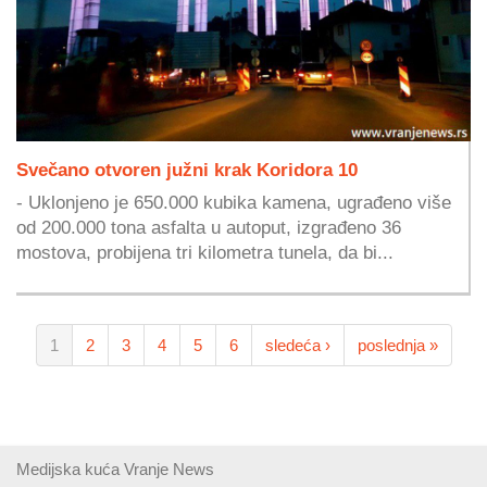
Svečano otvoren južni krak Koridora 10
- Uklonjeno je 650.000 kubika kamena, ugrađeno više
od 200.000 tona asfalta u autoput, izgrađeno 36
mostova, probijena tri kilometra tunela, da bi...
1
2
3
4
5
6
sledeća ›
poslednja »
Medijska kuća Vranje News