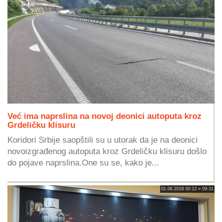
Već ima naprslina na novoj deonici autoputa kroz
Grdeličku klisuru
Koridori Srbije saopštili su u utorak da je na deonici
novoizgrađenog autoputa kroz Grdeličku klisuru došlo
do pojave naprslina.One su se, kako je...
01.06.2019 00:12 » 09:31