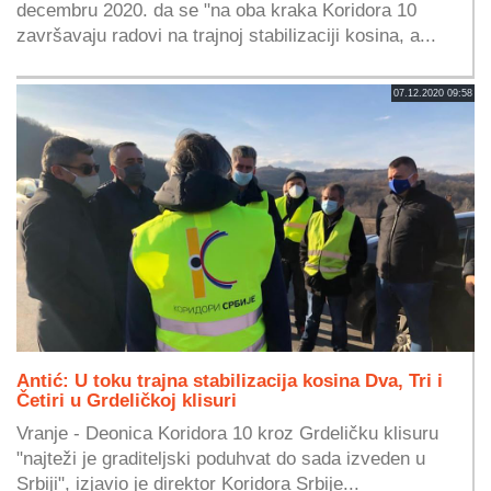
decembru 2020. da se "na oba kraka Koridora 10
završavaju radovi na trajnoj stabilizaciji kosina, a...
07.12.2020 09:58
Antić: U toku trajna stabilizacija kosina Dva, Tri i
Četiri u Grdeličkoj klisuri
Vranje - Deonica Koridora 10 kroz Grdeličku klisuru
"najteži je graditeljski poduhvat do sada izveden u
Srbiji", izjavio je direktor Koridora Srbije...