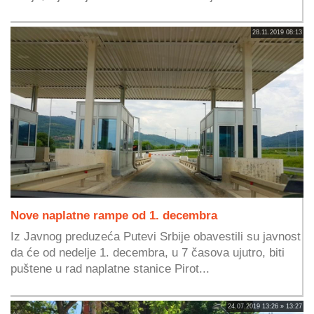
28.11.2019 08:13
Nove naplatne rampe od 1. decembra
Iz Javnog preduzeća Putevi Srbije obavestili su javnost
da će od nedelje 1. decembra, u 7 časova ujutro, biti
puštene u rad naplatne stanice Pirot...
24.07.2019 13:26 » 13:27