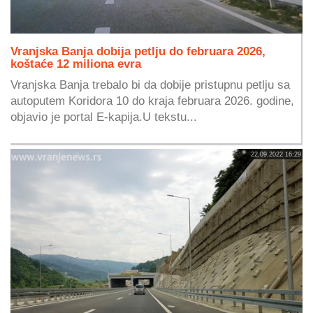
Vranjska Banja dobija petlju do februara 2026,
koštaće 12 miliona evra
Vranjska Banja trebalo bi da dobije pristupnu petlju sa
autoputem Koridora 10 do kraja februara 2026. godine,
objavio je portal E-kapija.U tekstu...
22.09.2022 16:29