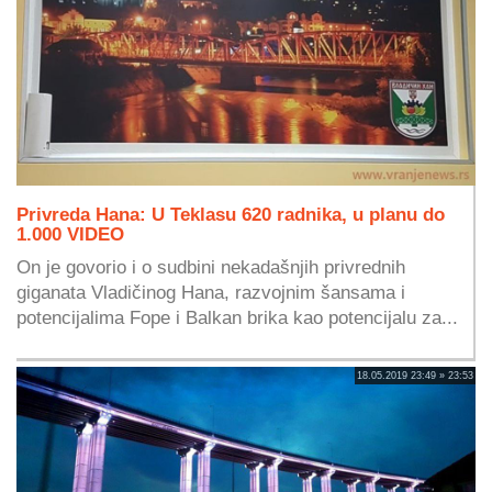
Privreda Hana: U Teklasu 620 radnika, u planu do
1.000 VIDEO
On je govorio i o sudbini nekadašnjih privrednih
giganata Vladičinog Hana, razvojnim šansama i
potencijalima Fope i Balkan brika kao potencijalu za...
18.05.2019 23:49 » 23:53