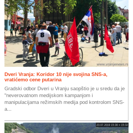
Dveri Vranja: Koridor 10 nije svojina SNS-a,
vratićemo cene putarina
Gradski odbor Dveri u Vranju saopštio je u sredu da je
"neverovatnom medijskom kampanjom i
manipulacijama režimskih medija pod kontrolom SNS-
a...
23.07.2019 15:30 » 15:32