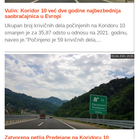
Vulin: Koridor 10 već dve godine najbezbednija
saobraćajnica u Evropi
Ukupan broj krivičnih dela počinjenih na Koridoru 10
smanjen je za 35,87 odsto u odnosu na 2021. godinu,
naveo je."Počinjeno je 59 krivičnih dela,...
03.04.2021 15:01
Zatvorena petlja Predejane na Koridoru 10