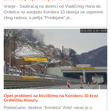
Vranje - Saobraćaj na deonici od Vladičinog Hana do
Grdelice na autoputu Koridora 10 obavlja se usporeno
zbog radova, a petlja "Predejane" je...
30.01.2021 11:32 » 15:09
Opet problemi sa klizištima na Koridoru 10 kroz
Grdeličku klisuru
Podsećamo, direktor "Koridora" Antić rekao je u