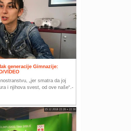
đak generacije Gimnazije:
TO/VIDEO
u inostranstvu, „jer smatra da joj
ra i njihova svest, od ove naše“.-
15.12.2018 22:28 » 22:30