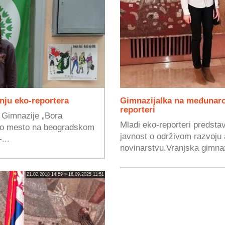
nju eko-reportera
Gimnazijalka na međunar
reporteri
a Gimnazije „Bora
Mladi eko-reporteri predstav
prvo mesto na beogradskom
javnost o održivom razvoju
...
novinarstvu.Vranjska gimnaz
21.02.2018 14:59 » 16.09.2025 11:51