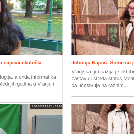
a najveći ekološki
Jefimija Najdić: Šume su 
Vranjska gimnazija je oktob
ogija, a onda informatika i
zastavu i stekla status Međ
lednjih godina u Vranju i
da učestvuje na raznim...
19.04.2018 13:22 » 23:26