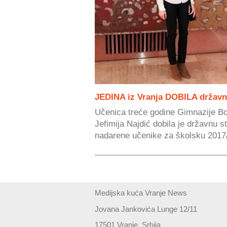
JEDINA iz Vranja DOBILA držav
Učenica treće godine Gimnazije Bo
Jefimija Najdić dobila je državnu s
nadarene učenike za školsku 2017/
Medijska kuća Vranje News
Jovana Jankovića Lunge 12/11
17501 Vranje, Srbija