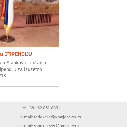
nu STIPENDIJU
ra Stanković u Vranju
tipendiju za izuzetno
18....
tel: +381 62 851 8881
e-mail:
redakcija@vranjenews.rs
e-mail:
vranjenews@gmail.com