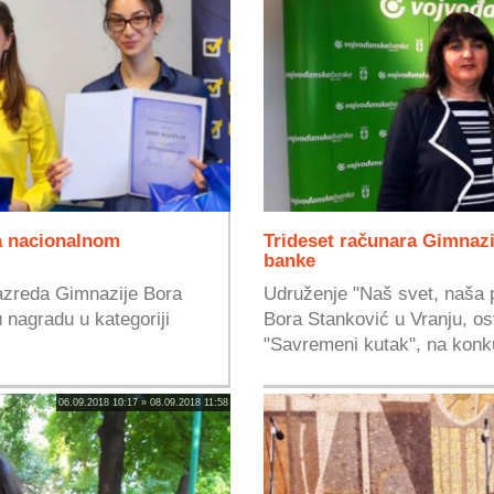
na nacionalnom
Trideset računara Gimnaz
banke
razreda Gimnazije Bora
Udruženje "Naš svet, naša p
u nagradu u kategoriji
Bora Stanković u Vranju, os
"Savremeni kutak", na konku
06.09.2018 10:17 » 08.09.2018 11:58