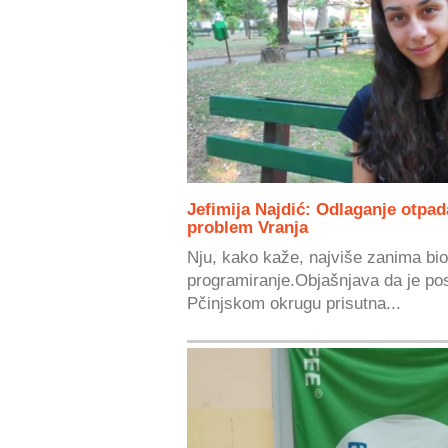
Jefimija Najdić: Odlaganje otpad
problem Vranja
Nju, kako kaže, najviše zanima biol
programiranje.Objašnjava da je pos
Pčinjskom okrugu prisutna...