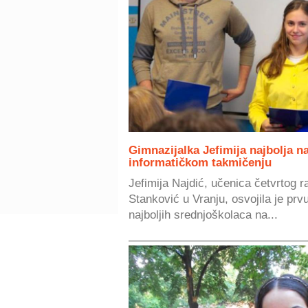
Gimnazijalka Jefimija najbolja 
informatičkom takmičenju
Jefimija Najdić, učenica četvrtog 
Stanković u Vranju, osvojila je prv
najboljih srednjoškolaca na...