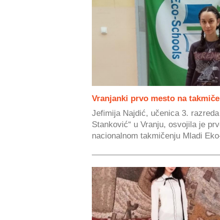
Vranjanki prvo mesto na takmiče
Jefimija Najdić, učenica 3. razred
Stanković“ u Vranju, osvojila je 
nacionalnom takmičenju Mladi Eko-