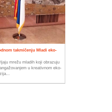
odnom takmičenju Mladi eko-
ljaju mrežu mladih koji obrazuju
 angažovanjem u kreativnom eko-
ija...