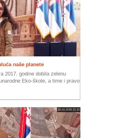
pluća naše planete
ra 2017. godine dobila zelenu
unarodne Eko-škole, a time i pravo
30.03.2018 21:10