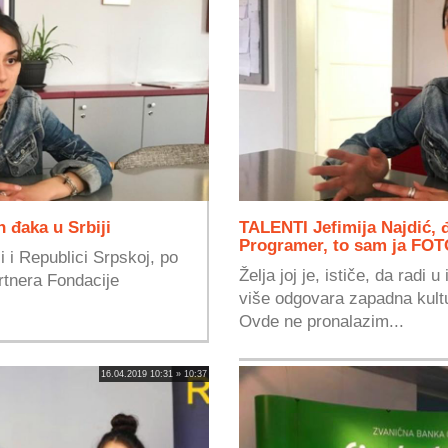
h đaka u Srbiji
TALENTI Jefimija Najdić, 
Programer, to sam ja FO
i i Republici Srpskoj, po
Želja joj je, ističe, da radi 
rtnera Fondacije
više odgovara zapadna kultu
Ovde ne pronalazim...
16.04.2019 10:31 » 10:37