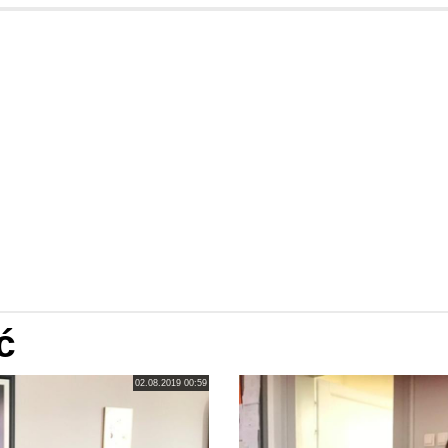
ć
02.08.2019 00:59