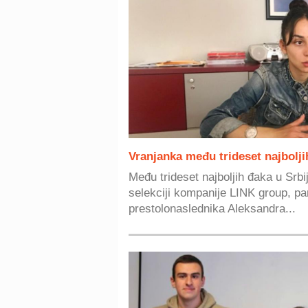
Vranjanka među trideset najbolji
Među trideset najboljih đaka u Srbij
selekciji kompanije LINK group, pa
prestolonaslednika Aleksandra...