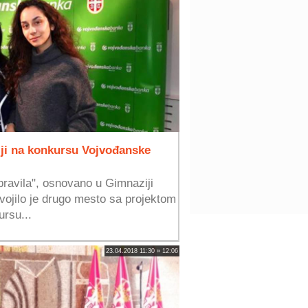
iji na konkursu Vojvođanske
ravila", osnovano u Gimnaziji
vojilo je drugo mesto sa projektom
rsu...
23.04.2018 11:30 » 12:06