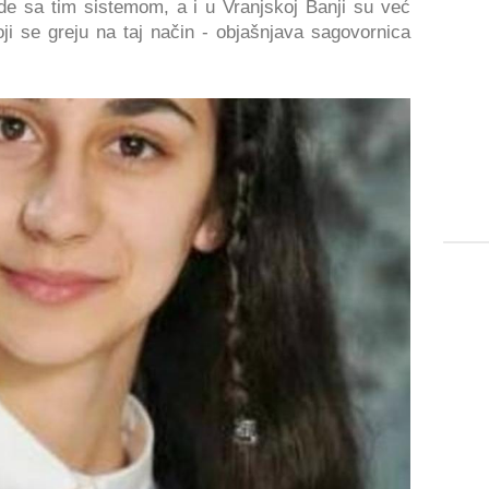
ode sa tim sistemom, a i u Vranjskoj Banji su već
oji se greju na taj način - objašnjava sagovornica