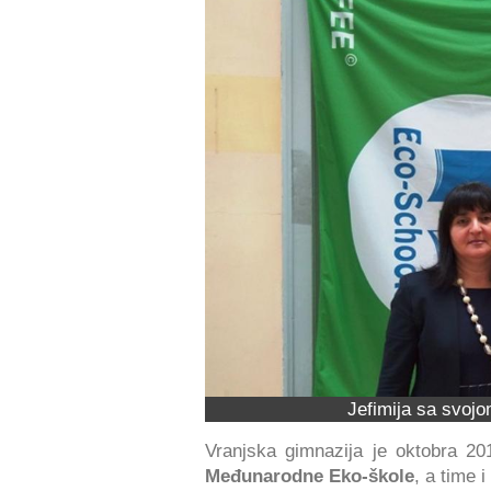
Jefimija sa svoj
Vranjska gimnazija je oktobra 20
Međunarodne Eko-škole
, a time 