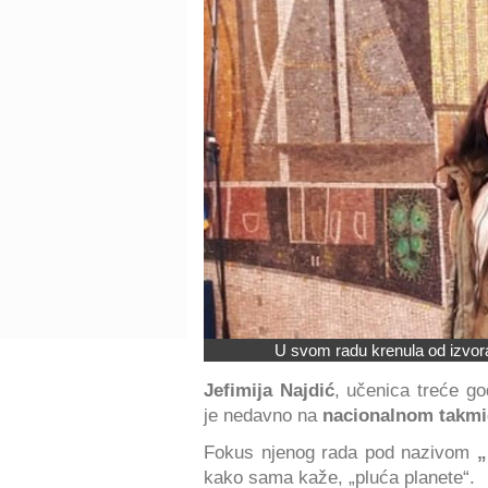
U svom radu krenula od izvora
Jefimija Najdić
, učenica treće go
je nedavno na
nacionalnom takmi
Fokus njenog rada pod nazivom
„
kako sama kaže, „pluća planete“.