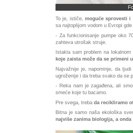
Fo
To je, ističe,
moguće sprovesti i 
sa najtoplijom vodom u Evropi gde
- Za funkcionisanje pumpe oko 70
zahteva utrošak struje.
Istakla sam problem na lokalnom 
koje zaista može da se primeni 
Najvažnije je, napominje, da lju
ugroženije i da treba svako da se po
- Reka nam je zagađena, ali sm
smeće koje tu bacamo.
Pre svega, treba
da recikliramo o
Bitna je samo naša ekološka sves
najviše zanima biologija, a onda