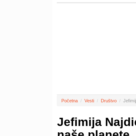
Početna
Vesti
Društvo
Jefimi
Jefimija Najd
naše planete