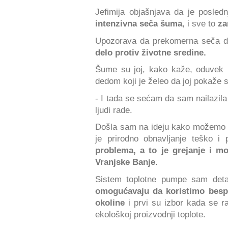
Jefimija objašnjava da je posled
intenzivna seča šuma
, i sve to
za
Upozorava da prekomerna seča dr
delo protiv životne sredine.
Šume su joj, kako kaže, oduvek bi
dedom koji je želeo da joj pokaže s
- I tada se sećam da sam nailazila
ljudi rade.
Došla sam na ideju kako možemo 
je prirodno obnavljanje teško i
problema, a to je grejanje i mo
Vranjske Banje
.
Sistem toplotne pumpe sam deta
omogućavaju da koristimo bespla
okoline
i prvi su izbor kada se ra
ekološkoj proizvodnji toplote.