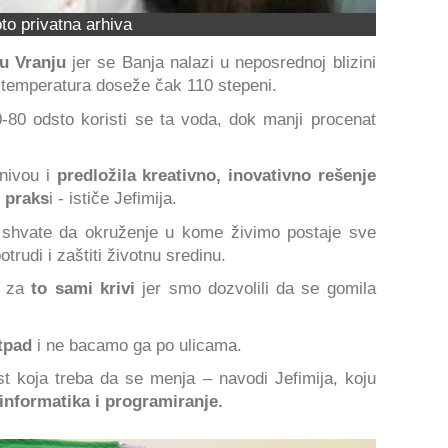
to privatna arhiva
u Vranju
jer se Banja nalazi u neposrednoj blizini
 temperatura doseže čak 110 stepeni.
-80 odsto koristi se ta voda, dok manji procenat
nivou i
predložila kreativno, inovativno rešenje
u praks
i - ističe Jefimija.
di shvate da okruženje u kome živimo postaje sve
trudi i zaštiti životnu sredinu.
o za
to sami krivi
jer smo dozvolili da se gomila
tpad
i ne bacamo ga po ulicama.
t koja treba da se menja – navodi Jefimija, koju
 informatika i programiranje.