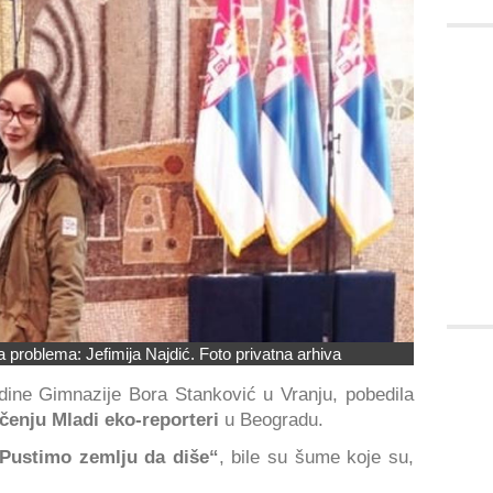
 problema: Jefimija Najdić. Foto privatna arhiva
dine Gimnazije Bora Stanković u Vranju, pobedila
čenju Mladi eko-reporteri
u Beogradu.
Pustimo zemlju da diše“
, bile su šume koje su,