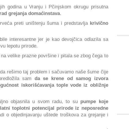
njih godina u Vranju i Pčinjskom okrugu prisutna
rad grejanja domaćinstava
.
veća preti uništenju šuma i predstavlja
krivično
le interesantne jer je kao devojčica odlazila sa
vu lepotu prirode.
 na velike prazne površine i pitala se zbog čega to
da rešimo taj problem i sačuvamo naše šume čije
 predložila sam
da se krene od samog izvora
gućnost iskorišćavanja tople vode iz obližnje
ljno objasnila u svom radu, to su
pumpe koje
tni toplotni potencijal prirode iz neposredne
di o objedinjavanju uštede troškova za grejanje i