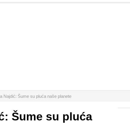
ja Najdić: Šume su pluća naše planete
ić: Šume su pluća