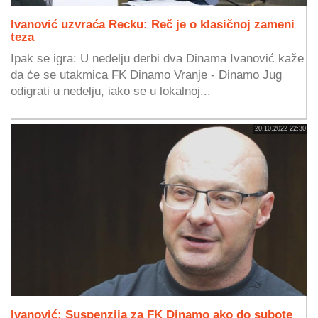
Ivanović uzvraća Recku: Reč je o klasičnoj zameni
teza
Ipak se igra: U nedelju derbi dva Dinama Ivanović kaže
da će se utakmica FK Dinamo Vranje - Dinamo Jug
odigrati u nedelju, iako se u lokalnoj...
20.10.2022 22:30
Ivanović: Suspenzija za FK Dinamo ako do subote