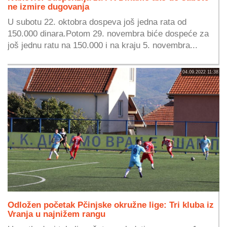
ne izmire dugovanja
U subotu 22. oktobra dospeva još jedna rata od
150.000 dinara.Potom 29. novembra biće dospeće za
još jednu ratu na 150.000 i na kraju 5. novembra...
04.09.2022 11:38
Odložen početak Pčinjske okružne lige: Tri kluba iz
Vranja u najnižem rangu