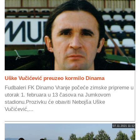
Uške Vučićević preuzeo kormilo Dinama
Fudbaleri FK Dinamo Vranje počeće zimske pripreme u
utorak 1. februara u 13 časova na Jumkovom
stadionu.Prozivku će obaviti Nebojša Uške
Vučićević,...
07.11.2021 11:12