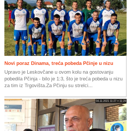
Novi poraz Dinama, treća pobeda Pčinje u nizu
Upravo je Leskovčane u ovom kolu na gostovanju
pobedila Pčinja - bilo je 1:3, što je treća pobeda u nizu
za tim iz Trgovišta.Za Pčinju su strelci...
04.11.2021 11:27 » 11:29