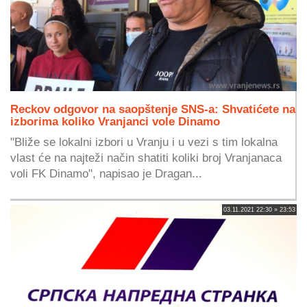
Reckov odgovor na saopštenje SNS-a: Shvatićete na
izborima koliko Vranjanci vole Dinamo
"Bliže se lokalni izbori u Vranju i u vezi s tim lokalna
vlast će na najteži način shatiti koliki broj Vranjanaca
voli FK Dinamo", napisao je Dragan...
03.11.2021 22:30 » 23:53