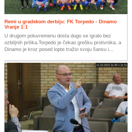
Remi u gradskom derbiju: FK Torpedo - Dinamo
Vranje 1:1
U drugom poluvremenu dosta dugo se igralo bez
ozbiljnih prilika.Torpedo je čekao grešku protivnika, a
Dinamo je kroz posed lopte tražio svoju šansu i...
21.10.2022 11:39 » 11:51