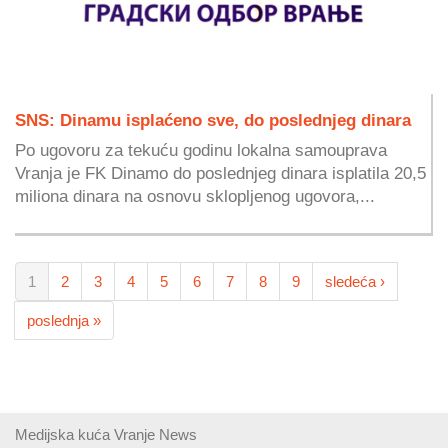
SNS: Dinamu isplaćeno sve, do poslednjeg dinara
Po ugovoru za tekuću godinu lokalna samouprava
Vranja je FK Dinamo do poslednjeg dinara isplatila 20,5
miliona dinara na osnovu sklopljenog ugovora,...
1
2
3
4
5
6
7
8
9
sledeća ›
poslednja »
Medijska kuća Vranje News