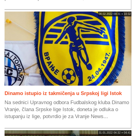
08.02.2022 09:31 » 10:32
Dinamo istupio iz takmičenja u Srpskoj ligi Istok
Na sednici Upravnog odbora Fudbalskog kluba Dinamo
Vranje, člana Srpske lige Istok, doneta je odluka o
istupanju iz lige, potvrdio je za Vranje News...
31.01.2022 04:32 » 04:41