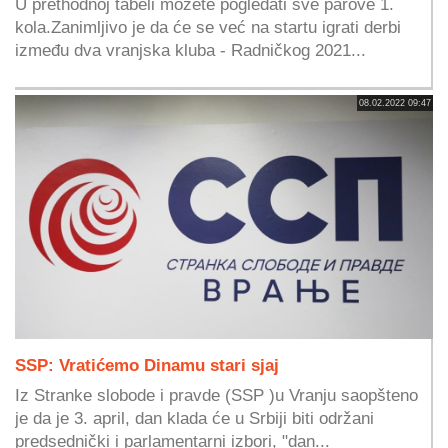
U prethodnoj tabeli možete pogledati sve parove 1.
kola.Zanimljivo je da će se već na startu igrati derbi
između dva vranjska kluba - Radničkog 2021...
08.02.2022 09:47
SSP: Vratićemo Dinamu stari sjaj
Iz Stranke slobode i pravde (SSP )u Vranju saopšteno
je da je 3. april, dan klada će u Srbiji biti održani
predsednički i parlamentarni izbori, "dan...