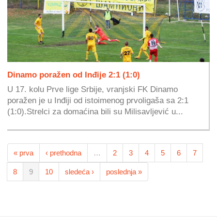
Dinamo poražen od Inđije 2:1 (1:0)
U 17. kolu Prve lige Srbije, vranjski FK Dinamo
poražen je u Inđiji od istoimenog prvoligaša sa 2:1
(1:0).Strelci za domaćina bili su Milisavljević u...
« prva
‹ prethodna
…
2
3
4
5
6
7
8
9
10
sledeća ›
poslednja »