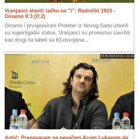
Vranjanci stavili tačku na "i": Radnički 1923 -
Dinamo 0:3 (0:2)
Dinamo i prvoplasirani Proleter iz Novog Sada izborili
su superligaški status. Vranjanci su prvenstvo završili
kao drugi na tabeli sa 63 osvojena...
30.05.2018 10:31 » 10:34
Antić: Pregovaram sa pevačem Acom Lukasom da