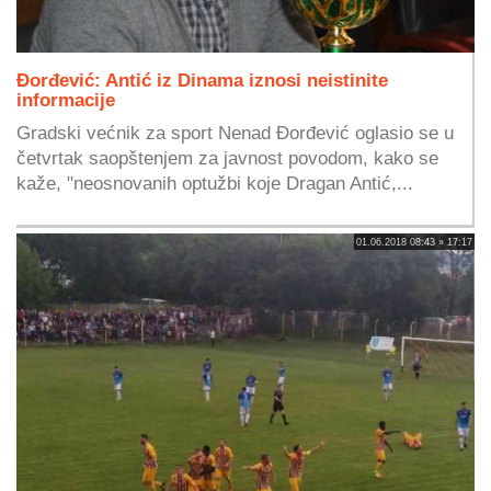
Đorđević: Antić iz Dinama iznosi neistinite
informacije
Gradski većnik za sport Nenad Đorđević oglasio se u
četvrtak saopštenjem za javnost povodom, kako se
kaže, "neosnovanih optužbi koje Dragan Antić,...
01.06.2018 08:43 » 17:17