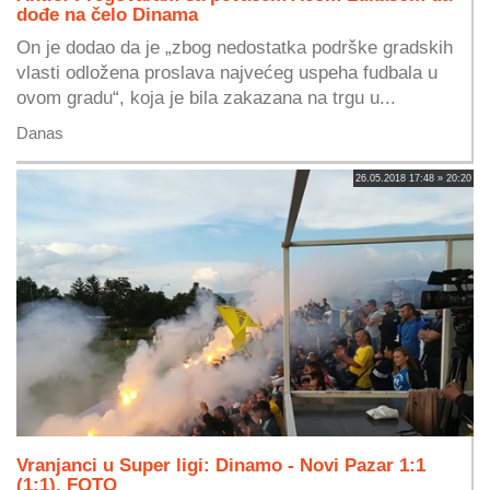
dođe na čelo Dinama
On je dodao da je „zbog nedostatka podrške gradskih
vlasti odložena proslava najvećeg uspeha fudbala u
ovom gradu“, koja je bila zakazana na trgu u...
Danas
26.05.2018 17:48 » 20:20
Vranjanci u Super ligi: Dinamo - Novi Pazar 1:1
(1:1), FOTO