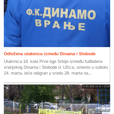
Odložena utakmica između Dinama i Slobode
Utakmica 18. kola Prve lige Srbije između fudbalera
vranjskog Dinama i Slobode iz Užica, umesto u subotu
24. marta, biće odigran u sredu 28. marta na...
17.03.2018 16:15 » 23:54