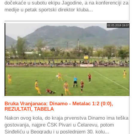
dočekaće u subotu ekipu Jagodine, a na konferenciji za
medije u petak sportski direktor kluba...
02.05.2018 19:07
Bruka Vranjanaca: Dinamo - Metalac 1:2 (0:0),
REZULTATI, TABELA
Nakon ovog kola, do kraja prvenstva Dinamo ima teška
gostovanja, najpre ČSK Pivari u Čelarevu, potom
Sinđeliću u Beogradu i u poslednjem 30. kolu...