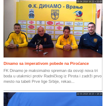
05.04.2018 16:22 » 22:05
Dinamo sa imperativom pobede na Piroćance
FK Dinamo je maksimalno spreman da osvoji nova tri
boda u utakmici protiv Radničkog iz Pirota i zadrži prvo
mesto na tabeli Prve lige Srbije, rekao...
22.03.2018 16:15 » 18:16