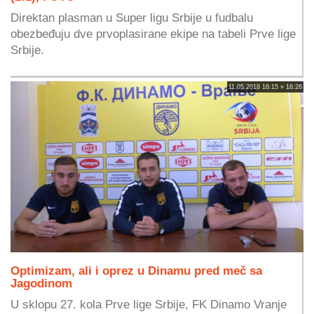
Direktan plasman u Super ligu Srbije u fudbalu
obezbeđuju dve prvoplasirane ekipe na tabeli Prve lige
Srbije.
11.05.2018 16:15 » 16:26
Optimizam, ali i oprez u Dinamu pred meč sa
Jagodinom
U sklopu 27. kola Prve lige Srbije, FK Dinamo Vranje