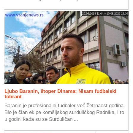
26.04.2018 11:04 » 10.08.2022 22:09
Ljubo Baranin, štoper Dinama: Nisam fudbalski
folirant
Baranin je profesionalni fudbaler već četrnaest godina.
Bio je član ekipe komšijskog surduličkog Radnika, i to
u godini kada su se Surduličani...