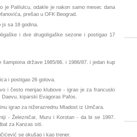
io je Palilulcu, odakle je nakon samo mesec dana
tefanovića, prešao u OFK Beograd.
 js sa 18 godina.
oligaške i dve drugoligaške sezone i postigao 17
.
le šampiona države 1985/86. i 1986/87. i jedan kup
ca i postigao 26 golova.
tvo i često menjao klubove - igrao je za francuski
 Daevu, kiparski Evagoras Pafos.
odinu igrao za nižerazrednu Mladost iz Umčara.
iji - Železničar, Muru i Korotan - da bi se 1997.
bal za Kanzas siti.
čićević se okušao i kao trener.