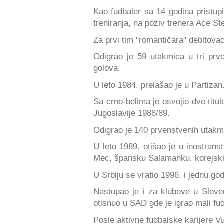
Kao fudbaler sa 14 godina pristup
treniranja, na poziv trenera Ace S
Za prvi tim "romantičara" debitovao
Odigrao je 59 utakmica u tri prv
golova.
U leto 1984. prelašao je u Partizan
Sa crno-belima je osvojio dve titu
Jugoslavije 1988/89.
Odigrao je 140 prvenstvenih utakmi
U leto 1989. otišao je u inostrans
Mec, špansku Salamanku, korejski
U Srbiju se vratio 1996. i jednu g
Nastupao je i za klubove u Sloven
otisnuo u SAD gde je igrao mali fud
Posle aktivne fudbalske karijere Vu