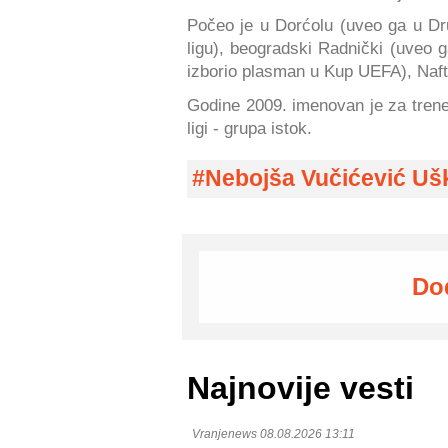
Počeo je u Dorćolu (uveo ga u Dr
ligu), beogradski Radnički (uveo ga
izborio plasman u Kup UEFA), Nafta
Godine 2009. imenovan je za trene
ligi - grupa istok.
Nebojša Vučićević Uš
Do
Najnovije vesti
Vranjenews 08.08.2026 13:11