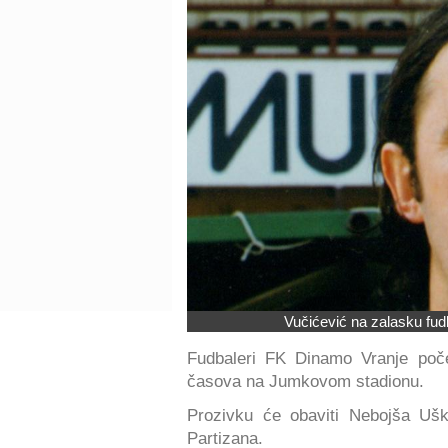
Vučićević na zalasku fudb
Fudbaleri FK Dinamo Vranje poč
časova na Jumkovom stadionu.
Prozivku će obaviti Nebojša Ušk
Partizana.