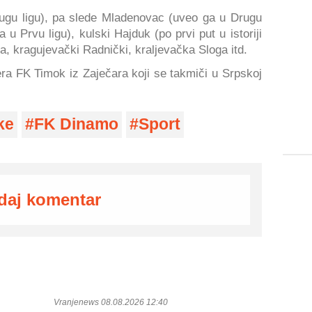
ugu ligu), pa slede Mladenovac (uveo ga u Drugu
 u Prvu ligu), kulski Hajduk (po prvi put u istoriji
, kragujevački Radnički, kraljevačka Sloga itd.
ra FK Timok iz Zaječara koji se takmiči u Srpskoj
ke
FK Dinamo
Sport
daj komentar
Vranjenews 08.08.2026 12:40