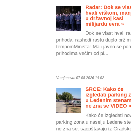
Radar: Dok se vla
hvali viškom, man
u državnoj kasi
milijardu evra »
Dok se vlast hvali r
prihoda, rashodi rastu duplo bržim
tempomMinistar Mali javno se poh
prihodima većim od pl...
Vranjenews 07.08.2026 14:02
SRCE: Kako će
izgledati parking 
u Ledenim stenam
ne zna se VIDEO 
Kako će izgledati no
parking zona u naselju Ledene ste
ne zna se, saopštavaju iz Gradsk