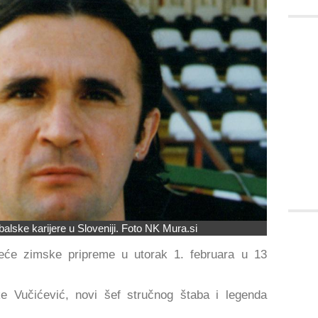
alske karijere u Sloveniji. Foto NK Mura.si
eće zimske pripreme u utorak 1. februara u 13
e Vučićević, novi šef stručnog štaba i legenda