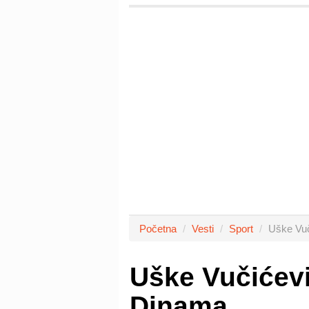
Početna
Vesti
Sport
Uške Vuč
Uške Vučićev
Dinama