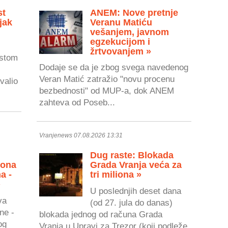
st
ANEM: Nove pretnje
jak
Veranu Matiću
vešanjem, javnom
egzekucijom i
žrtvovanjem »
astom
Dodaje se da je zbog svega navedenog
Veran Matić zatražio "novu procenu
valio
bezbednosti" od MUP-a, dok ANEM
zahteva od Poseb...
Vranjenews 07.08.2026 13:31
Dug raste: Blokada
zona
Grada Vranja veća za
a -
tri miliona »
»
U poslednjih deset dana
va
(od 27. jula do danas)
ne -
blokada jednog od računa Grada
og
Vranja u Upravi za Trezor (koji podleže