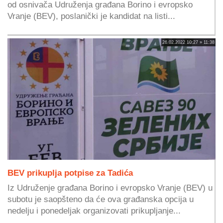
od osnivača Udruženja građana Borino i evropsko
Vranje (BEV), poslanički je kandidat na listi...
26.02.2022 10:27 » 11:38
BEV prikuplja potpise za Tadića
Iz Udruženje građana Borino i evropsko Vranje (BEV) u
subotu je saopšteno da će ova građanska opcija u
nedelju i ponedeljak organizovati prikupljanje...