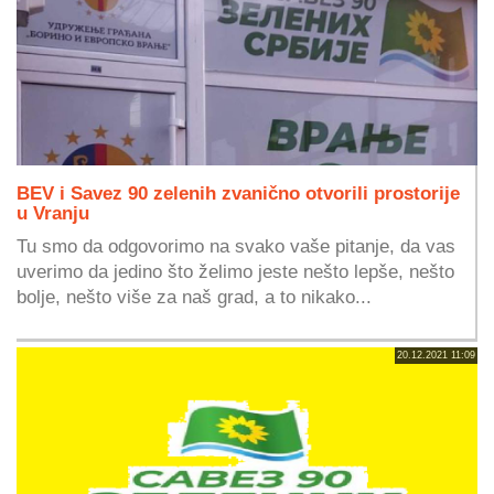
BEV i Savez 90 zelenih zvanično otvorili prostorije
u Vranju
Tu smo da odgovorimo na svako vaše pitanje, da vas
uverimo da jedino što želimo jeste nešto lepše, nešto
bolje, nešto više za naš grad, a to nikako...
20.12.2021 11:09