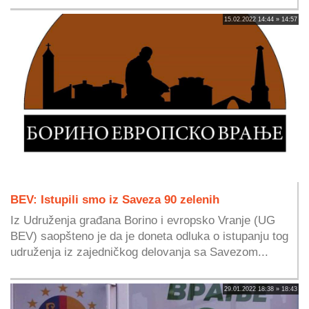
15.02.2022 14:44 » 14:57
BEV: Istupili smo iz Saveza 90 zelenih
Iz Udruženja građana Borino i evropsko Vranje (UG
BEV) saopšteno je da je doneta odluka o istupanju tog
udruženja iz zajedničkog delovanja sa Savezom...
29.01.2022 18:38 » 18:43