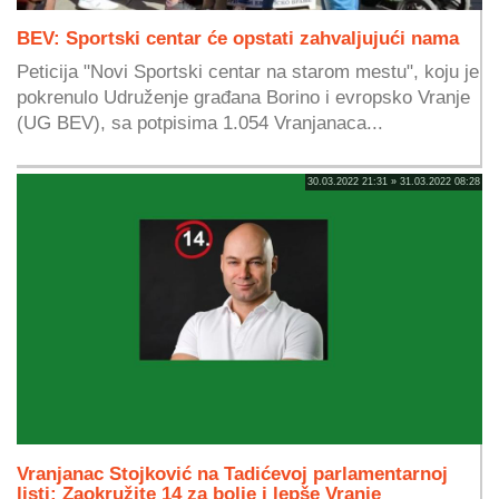
BEV: Sportski centar će opstati zahvaljujući nama
Peticija "Novi Sportski centar na starom mestu", koju je
pokrenulo Udruženje građana Borino i evropsko Vranje
(UG BEV), sa potpisima 1.054 Vranjanaca...
30.03.2022 21:31 » 31.03.2022 08:28
Vranjanac Stojković na Tadićevoj parlamentarnoj
listi: Zaokružite 14 za bolje i lepše Vranje