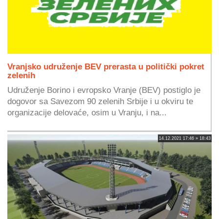
Vranjsko udruženje BEV prerasta u politički pokret
zelenih
Udruženje Borino i evropsko Vranje (BEV) postiglo je
dogovor sa Savezom 90 zelenih Srbije i u okviru te
organizacije delovaće, osim u Vranju, i na...
14.12.2021 17:46 » 18:43