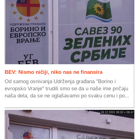
BEV: Nismo ničiji, niko nas ne finansira
Od samog osnivanja Udrženja građana "Borino i
evropsko Vranje" trudili smo se da u naše ime pričaju
naša dela, da se ne oglašavamo po svaku cenu i po...
29.12.2021 06:02 » 08:47