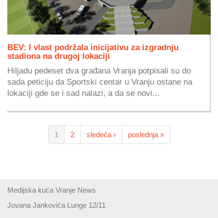
BEV: I vlast podržala inicijativu za izgradnju
stadiona na drugoj lokaciji
Hiljadu pedeset dva građana Vranja potpisali su do
sada peticiju da Sportski centar u Vranju ostane na
lokaciji gde se i sad nalazi, a da se novi...
1
2
sledeća ›
poslednja »
Medijska kuća Vranje News
Jovana Jankovića Lunge 12/11