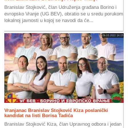
Branislav Stojković, član Udruženja građana Borino i
evropsko Vranje (UG BEV), obratio se u sredu porukom
lokalnoj javnosti u kojoj se navodi da će...
09.03.2022 14:15
Vranjanac Branislav Stojković Kiza poslanički
kandidat na listi Borisa Tadića
Branislav Stojković Kiza, član Upravnog odbora i jedan