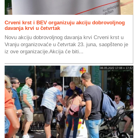
Crveni krst i BEV organizuju akciju dobrovoljnog
davanja krvi u četvrtak
Novu akciju dobrovoljnog davanja krvi Crveni krst u
Vranju organizovaće u četvrtak 23. juna, saopšteno je
iz ove organizacije.Akcija će biti...
06.05.2022 17:08 » 17:12