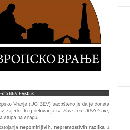
Foto BEV Fejsbuk
ropsko Vranje (UG BEV) saopšteno je da je doneta
 iz zajedničkog delovanja sa
Savezom 90/Zelenih
,
ka stupa na snagu.
ostojanja
nepomirljivih, nepremostivih razlika
u