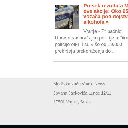
Presek rezultata 
ove akcije: Oko 2
vozača pod dejst
alkohola »
Vranje - Pripadnici
Uprave saobraćajne policije u Dire
policije otkrili su više od 19.000
prekršaja prekoračenja do...
Medijska kuća Vranje News
Jovana Jankovića Lunge 12/11
17501 Vranje, Srbija