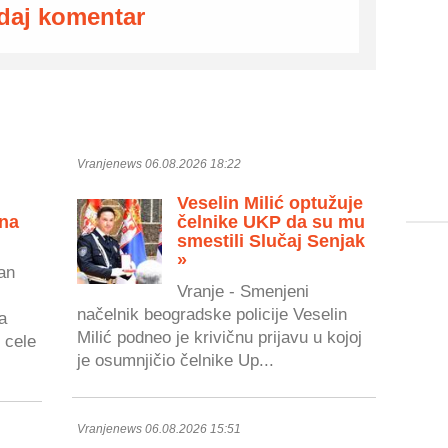
daj komentar
Vranjenews 06.08.2026 18:22
Veselin Milić optužuje
 na
čelnike UKP da su mu
smestili Slučaj Senjak
»
an
Vranje - Smenjeni
načelnik beogradske policije Veselin
a
Milić podneo je krivičnu prijavu u kojoj
 cele
je osumnjičio čelnike Up...
Vranjenews 06.08.2026 15:51