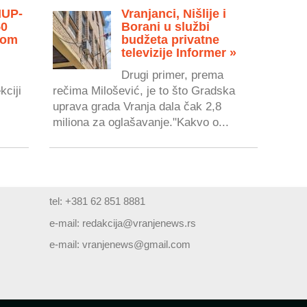
MUP-
Vranjanci, Nišlije i
50
Borani u službi
vom
budžeta privatne
televizije Informer »
Drugi primer, prema
kciji
rečima Milošević, je to što Gradska
uprava grada Vranja dala čak 2,8
miliona za oglašavanje."Kakvo o...
tel: +381 62 851 8881
e-mail:
redakcija@vranjenews.rs
e-mail:
vranjenews@gmail.com