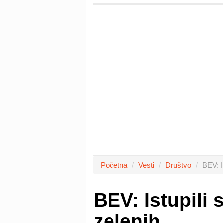
Početna
Vesti
Društvo
BEV: I
BEV: Istupili
zelenih