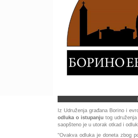
Iz Udruženja građana Borino i ev
odluka o istupanju
tog udruženja
saopšteno je u utorak otkad i odlu
"Ovakva odluka je doneta zbog p