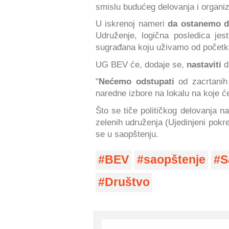
smislu budućeg delovanja i organiz
U iskrenoj nameri
da ostanemo d
Udruženje, logična posledica jes
sugrađana koju uživamo od početk
UG BEV će, dodaje se,
nastaviti
da
"
Nećemo odstupati
od zacrtanih
naredne izbore na lokalu na koje 
Što se tiče političkog delovanja 
zelenih udruženja (Ujedinjeni pokre
se u saopštenju.
BEV
saopštenje
S
Društvo