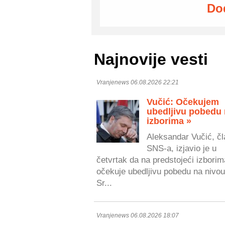
Do
Najnovije vesti
Vranjenews 06.08.2026 22:21
Vučić: Očekujem
ubedljivu pobedu
izborima »
Aleksandar Vučić, čl
SNS-a, izjavio je u
četvrtak da na predstojeći izborim
očekuje ubedljivu pobedu na nivou
Sr...
Vranjenews 06.08.2026 18:07