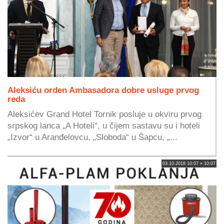
Aleksiću orden Ambasadora dobre usluge prvog
reda
Aleksićev Grand Hotel Tornik posluje u okviru prvog
srpskog lanca „A Hoteli“, u čijem sastavu su i hoteli
„Izvor“ u Aranđelovcu, „Sloboda“ u Šapcu, „...
03.10.2018 10:07 » 10:07