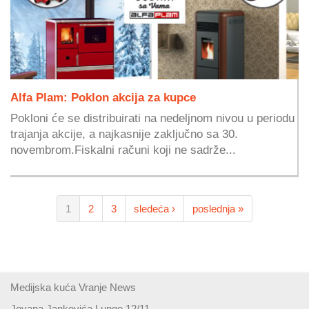
Alfa Plam: Poklon akcija za kupce
Pokloni će se distribuirati na nedeljnom nivou u periodu
trajanja akcije, a najkasnije zaključno sa 30.
novembrom.Fiskalni računi koji ne sadrže...
1
2
3
sledeća ›
poslednja »
Medijska kuća Vranje News
Jovana Jankovića Lunge 12/11