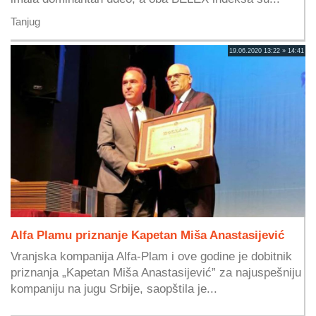
Tanjug
19.06.2020 13:22 » 14:41
Alfa Plamu priznanje Kapetan Miša Anastasijević
Vranjska kompanija Alfa-Plam i ove godine je dobitnik
priznanja „Kapetan Miša Anastasijević” za najuspešniju
kompaniju na jugu Srbije, saopštila je...