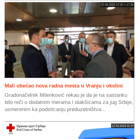
02.06.2020 17:31 » 17:31
Mali obećao nova radna mesta u Vranju i okolini
Gradonačelnik Milenković rekao je da je na sastanku
bilo reči o dodatnim merama i olakšicama za jug Srbije,
usmerenim ka podsticanju preduzetništva...
12.03.2019 11:37