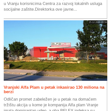
u Vranju korisnicima Centra za razvoj lokalnih usluga
socijalne zaštite.Direktorka ove javne...
25.12.2020 20:59
Vranjski Alfa Plam u petak inkasirao 130 miliona na
berzi
Odličan promet zabeležen je u petak na domaćem
tržištu akcija u kome je kompanija Alfa plam Vranje
imala dominantan udeo, a oba BELEX indeksa su...