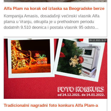
Alfa Plam na korak od izlaska sa Beogradske berze
Kompanija Amasis, dosadašnji većinski vlasnik Alfa
plama u Vranju, otkupila je u prethodnom periodu
dodatnih 9.510 deonica i postala vlasnik 95 odsto...
28.12.2021 11:37
Tradicionalni nagradni foto konkurs Alfa Plam-a