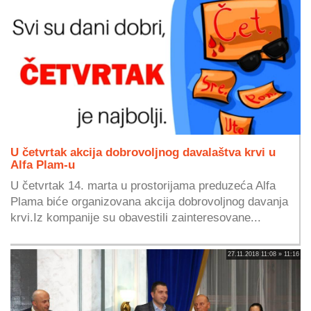
U četvrtak akcija dobrovoljnog davalaštva krvi u
Alfa Plam-u
U četvrtak 14. marta u prostorijama preduzeća Alfa
Plama biće organizovana akcija dobrovoljnog davanja
krvi.Iz kompanije su obavestili zainteresovane...
27.11.2018 11:08 » 11:16