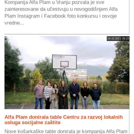
Kompanija Alfa Plam u Vranju pozvala je sve
zainteresovane da učestvuju u novogodišnjem Alfa
Plam Instagram i Facebook foto konkursu i osvoje
vredne...
19.10.2021 09:23
Alfa Plam donirala table Centru za razvoj lokalnih
usluga socijalne zaštite
Nove košarkaške table donirala je kompanija Alfa Plam