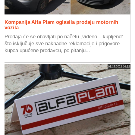
Kompanija Alfa Plam oglasila prodaju motornih
vozila
Prodaja će se obavljati po načelu „viđeno – kupljeno“
što isključuje sve naknadne reklamacije i prigovore
kupca upućene prodavcu, po pitanju...
01.12.2022 09:12