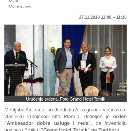
Izvor:
Vranjenews
27.11.2018 11:08 » 11:16
Uručenje ordena. Foto Grand Hotel Tornik
Miroljubu Aleksiću, predsedniku Alco grupe i većinskom
vlasiniku vranjskog Alfa Plam-a, dodeljen je
orden
"Ambasador dobre usluge I reda"
, za investiciju
godine u Srbiji u
"Grand Hotel Tornik" na Zlatiboru
.