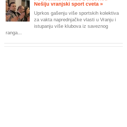
Nešiju vranjski sport cveta »
Uprkos gašenju više sportskih kolektiva
za vakta naprednjačke vlasti u Vranju i
istupanju više klubova iz saveznog
ranga...