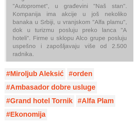
"Autopromet", u građevini "Naš stan".
Kompanija ima akcije u još nekoliko
banaka u Srbiji, u vranjskom "Alfa plamu",
dok u turizmu posluju preko lanca "A
hoteli". Firme u sklopu Alco grupe posluju
uspešno i zapošljavaju više od 2.500
radnika.
Miroljub Aleksić
orden
Ambasador dobre usluge
Grand hotel Tornik
Alfa Plam
Ekonomija