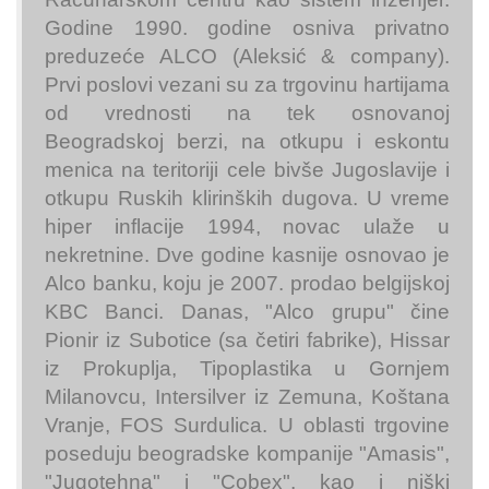
Godine 1990. godine osniva privatno
preduzeće ALCO (Aleksić & company).
Prvi poslovi vezani su za trgovinu hartijama
od vrednosti na tek osnovanoj
Beogradskoj berzi, na otkupu i eskontu
menica na teritoriji cele bivše Jugoslavije i
otkupu Ruskih klirinških dugova. U vreme
hiper inflacije 1994, novac ulaže u
nekretnine. Dve godine kasnije osnovao je
Alco banku, koju je 2007. prodao belgijskoj
KBC Banci. Danas, "Alco grupu" čine
Pionir iz Subotice (sa četiri fabrike), Hissar
iz Prokuplja, Tipoplastika u Gornjem
Milanovcu, Intersilver iz Zemuna, Koštana
Vranje, FOS Surdulica. U oblasti trgovine
poseduju beogradske kompanije "Amasis",
"Jugotehna" i "Cobex", kao i niški