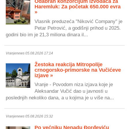
Odabran konzorcijum izvođača za
Haremluk: Za početak 650.000 evra
»
Vlasnik preduzeća "Niković Company" je
Petar Petrović, a godišnji prihod u 2025.
godini bio im je 21,3 miliona dinara il...
Vranjenews 05.08.2026 17:14
Žestoka reakcija Mitropolije
crnogorsko-primorske na Vučićeve
izjave »
Vranje - Povodom niza izjava koje je
Aleksandar Vučić dao u javnosti u
poslednjih nekoliko dana, a u kojima je u više na...
Vranjenews 05.08.2026 15:32
Po većniku Nenadu Đorđeviću