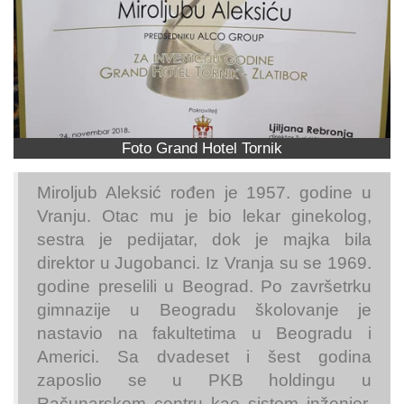
Foto Grand Hotel Tornik
Miroljub Aleksić rođen je 1957. godine u
Vranju. Otac mu je bio lekar ginekolog,
sestra je pedijatar, dok je majka bila
direktor u Jugobanci. Iz Vranja su se 1969.
godine preselili u Beograd. Po završetrku
gimnazije u Beogradu školovanje je
nastavio na fakultetima u Beogradu i
Americi. Sa dvadeset i šest godina
zaposlio se u PKB holdingu u
Računarskom centru kao sistem inženjer.