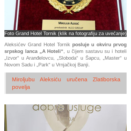
Foto Grand Hotel Tornik (klik na fotografiju za uvećanje)
Aleksićev Grand Hotel Tornik
posluje u okviru prvog
srpskog lanca „A Hoteli“
, u čijem sastavu su i hoteli
„Izvor“ u Aranđelovcu, „Sloboda“ u Šapcu, „Master“ u
Novom Sadu i „Park“ u Vrnjačkoj Banji.
Miroljubu Aleksiću uručena Zlatiborska
povelja