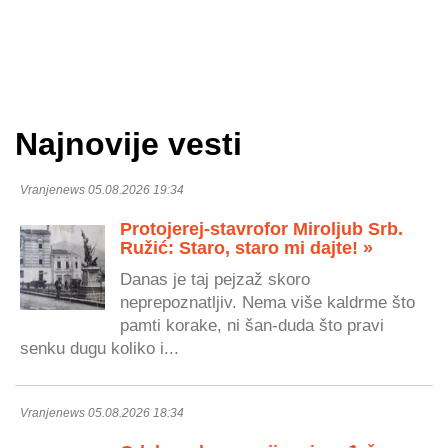
Najnovije vesti
Vranjenews 05.08.2026 19:34
Protojerej-stavrofor Miroljub Srb.
Ružić: Staro, staro mi dajte! »
Danas je taj pejzaž skoro
neprepoznatljiv. Nema više kaldrme što
pamti korake, ni šan-duda što pravi
senku dugu koliko i...
Vranjenews 05.08.2026 18:34