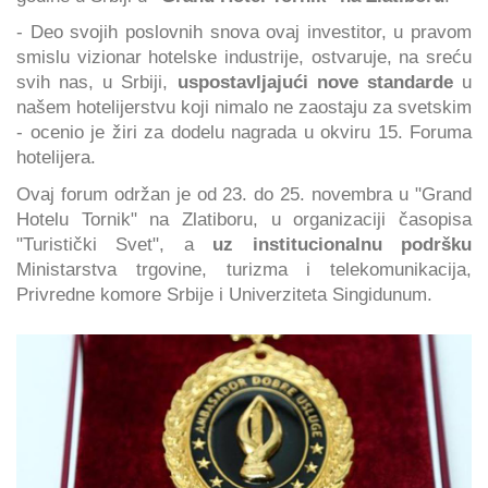
- Deo svojih poslovnih snova ovaj investitor, u pravom
smislu vizionar hotelske industrije, ostvaruje, na sreću
svih nas, u Srbiji,
uspostavljajući nove standarde
u
našem hotelijerstvu koji nimalo ne zaostaju za svetskim
- ocenio je žiri za dodelu nagrada u okviru 15. Foruma
hotelijera.
Ovaj forum održan je od 23. do 25. novembra u "Grand
Hotelu Tornik" na Zlatiboru, u organizaciji časopisa
"Turistički Svet", a
uz institucionalnu podršku
Ministarstva trgovine, turizma i telekomunikacija,
Privredne komore Srbije i Univerziteta Singidunum.