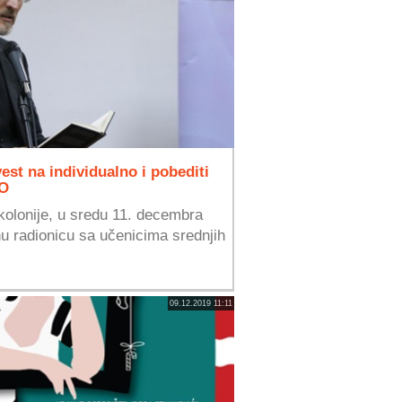
vest na individualno i pobediti
EO
kolonije, u sredu 11. decembra
nu radionicu sa učenicima srednjih
09.12.2019 11:11