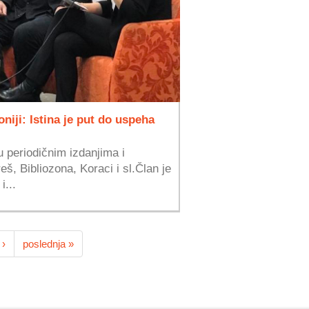
niji: Istina je put do uspeha
u periodičnim izdanjima i
š, Bibliozona, Koraci i sl.Član je
i...
 ›
poslednja »