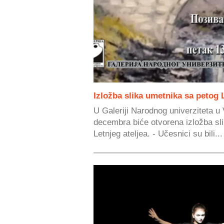
Izložba slika umetnika sa petog L
U Galeriji Narodnog univerziteta u 
decembra biće otvorena izložba sl
Letnjeg ateljea. - Učesnici su bili...