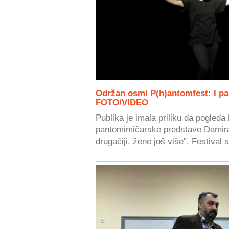
Održan osmi P(h)antomfest: I pa
FOTO/VIDEO
Publika je imala priliku da pogleda 
pantomimičarske predstave Damir
drugačiji, žene još više". Festival s