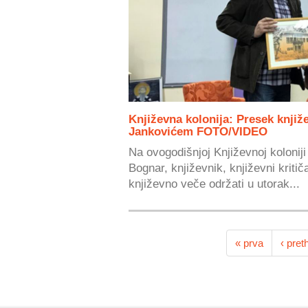
Književna kolonija: Presek knjiž
Jankovićem FOTO/VIDEO
Na ovogodišnjoj Književnoj kolonij
Bognar, književnik, književni kritiča
književno veče održati u utorak...
« prva
‹ pret