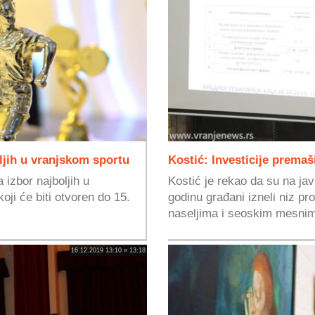
ljih u vranjskom sportu
Kostić: Investicije premaš
 izbor najboljih u
Kostić je rekao da su na ja
ji će biti otvoren do 15.
godinu građani izneli niz p
naseljima i seoskim mesnim
16.12.2019 13:10 » 13:18