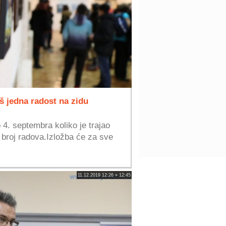
oš jedna radost na zidu
 4. septembra koliko je trajao
ki broj radova.Izložba će za sve
11.12.2019 12:26 » 12:45