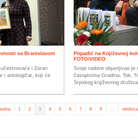
evnosti sa Branislavom
Popadić na Književnoj kolo
FOTO/VIDEO
i učestvovaće i Zoran
Svoje radove objavljivao je 
r i antologičar, koji će
časopisima Gradina, Tok, Tre
Srpskog književnog društva 
hodna
1
2
3
4
5
6
7
8
9
…
sledeća