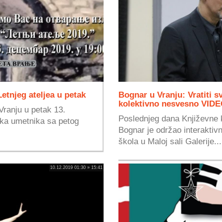
etnjeg ateljea u petak
Bognar u Vranju: Vratiti s
kolektivno nesvesno VID
Vranju u petak 13.
Poslednjeg dana Književne 
ika umetnika sa petog
Bognar je održao interaktiv
škola u Maloj sali Galerije...
10.12.2019 01:30 » 15:41