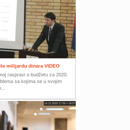
ile milijardu dinara VIDEO
vnoj raspravi o budžetu za 2020.
roblema sa kojima se u svojim
...
14.12.2019 17:56 » 19:57