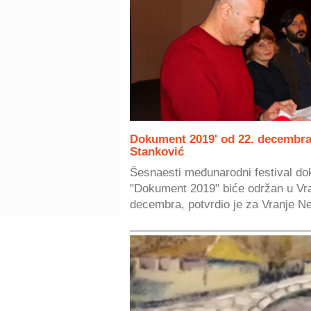
Dokument 2019' od 22. decembra
Stanković
Šesnaesti međunarodni festival do
"Dokument 2019" biće održan u Vra
decembra, potvrdio je za Vranje Ne