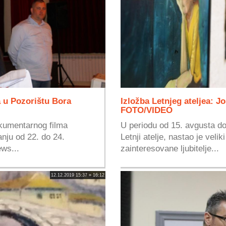
 u Pozorištu Bora
Izložba Letnjeg ateljea: J
FOTO/VIDEO
kumentarnog filma
U periodu od 15. avgusta do
nju od 22. do 24.
Letnji atelje, nastao je veli
ws...
zainteresovane ljubitelje...
12.12.2019 15:37 » 16:12