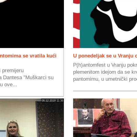
ntomima se vratila kući
U ponedeljak se u Vranju
P(h)antomfest u Vranju pokr
i premijeru
plemenitom idejom da se kr
a Dantesa "Muškarci su
pantomimu, u umetnički proc
u ove...
08.12.2019 11:36