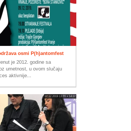
 održava osmi P(h)antomfest
enut je 2012. godine sa
oz umetnost, u ovom slučaju
es aktivnije...
07.12.2019 13:55 » 14:07