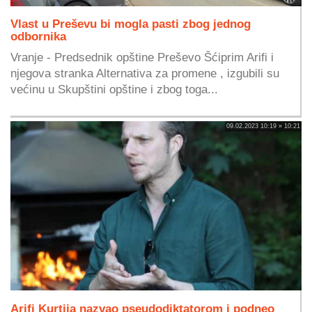
Vlast u Preševu bi mogla pasti zbog jednog
odbornika
Vranje - Predsednik opštine Preševo Šćiprim Arifi i
njegova stranka Alternativa za promene , izgubili su
većinu u Skupštini opštine i zbog toga...
09.02.2023 10:19 » 10:21
Arifi Kurtija nazvao pseudodiktatorom i podneo