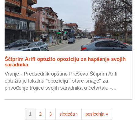
Šćiprim Arifi optužio opoziciju za hapšenje svojih
saradnika
Vranje - Predsednik opštine Preševo Šćiprim Arifi
optužio je lokalnu "opoziciju i stare snage" za
privođenje trojice svojih saradnika u četvrtak. -...
1
2
3
sledeća ›
poslednja »