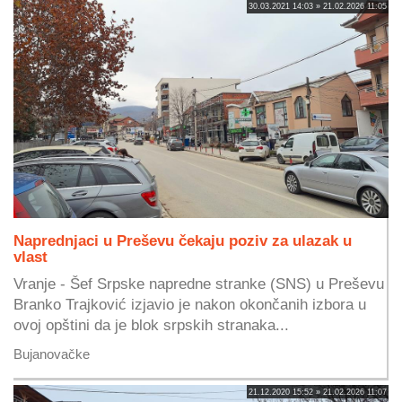
30.03.2021 14:03 » 21.02.2026 11:05
Naprednjaci u Preševu čekaju poziv za ulazak u
vlast
Vranje - Šef Srpske napredne stranke (SNS) u Preševu
Branko Trajković izjavio je nakon okončanih izbora u
ovoj opštini da je blok srpskih stranaka...
Bujanovačke
21.12.2020 15:52 » 21.02.2026 11:07