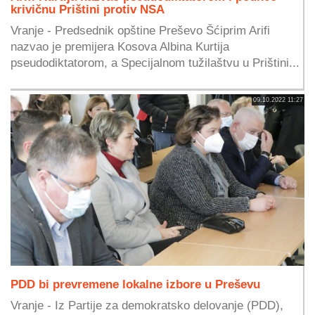
krivičnu Prištini protiv NSA
Vranje - Predsednik opštine Preševo Šćiprim Arifi
nazvao je premijera Kosova Albina Kurtija
pseudodiktatorom, a Specijalnom tužilaštvu u Prištini...
09.10.2022 11:27
PDD bi prevremene lokalne izbore u Preševu
Vranje - Iz Partije za demokratsko delovanje (PDD),