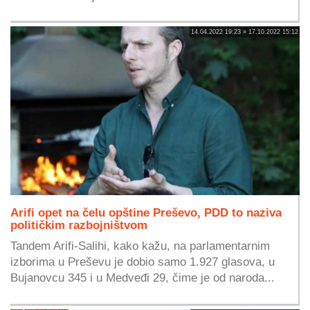
14.04.2022 19:23 » 17.10.2022 15:12
Arifi opet na čelu opštine Preševo, PDD to naziva
političkim razbojništvom
Tandem Arifi-Salihi, kako kažu, na parlamentarnim
izborima u Preševu je dobio samo 1.927 glasova, u
Bujanovcu 345 i u Medveđi 29, čime je od naroda...