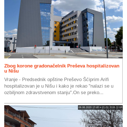
Zbog korone gradonačelnik Preševa hospitalizovan
u Nišu
Vranje - Predsednik opštine Preševo Šćiprim Arifi
hospitalizovan je u Nišu i kako je rekao "nalazi se u
ozbiljnom zdravstvenom stanju".On se preko...
06.06.2020 13:40 » 21.02.2026 11:08