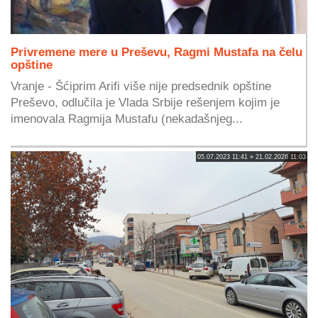
Privremene mere u Preševu, Ragmi Mustafa na čelu
opštine
Vranje - Šćiprim Arifi više nije predsednik opštine
Preševo, odlučila je Vlada Srbije rešenjem kojim je
imenovala Ragmija Mustafu (nekadašnjeg...
05.07.2023 11:41 » 21.02.2026 11:03