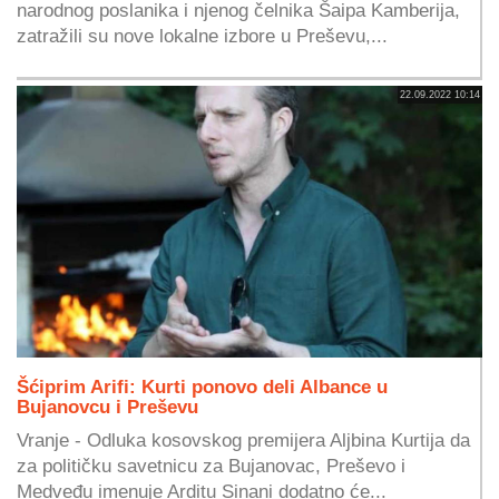
narodnog poslanika i njenog čelnika Šaipa Kamberija,
zatražili su nove lokalne izbore u Preševu,...
22.09.2022 10:14
Šćiprim Arifi: Kurti ponovo deli Albance u
Bujanovcu i Preševu
Vranje - Odluka kosovskog premijera Aljbina Kurtija da
za političku savetnicu za Bujanovac, Preševo i
Medveđu imenuje Arditu Sinani dodatno će...