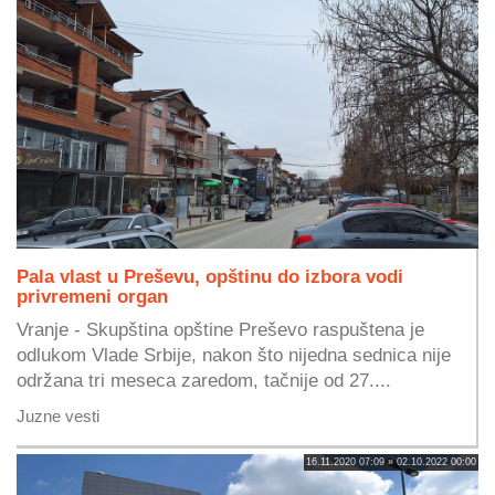
Pala vlast u Preševu, opštinu do izbora vodi
privremeni organ
Vranje - Skupština opštine Preševo raspuštena je
odlukom Vlade Srbije, nakon što nijedna sednica nije
održana tri meseca zaredom, tačnije od 27....
Juzne vesti
16.11.2020 07:09 » 02.10.2022 00:00