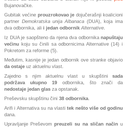
Bujanovačke.
Gubitak većine
prouzrokovao je
dojučerašnji koalicioni
partner
Demokratska unija Albanaca
(DUA), koja ima
dva odbornika, ali
i jedan odbornik
Alternative
.
Iz DUA je saopšteno da njena dva odbornika
napuštaju
većinu
koju su činili sa odbornicima Alternative (14) i
Pokretom za reforme (5).
Međutim, kasnije je jedan odbornik ove stranke objavio
da ostaje
uz aktuelnu vlast.
Zajedno s njim aktuelnu vlast u skupštini
sada
podržava ukupno 19
odbornika, što znači da
nedostaje jedan glas
za opstanak.
Preševsku skupštinu čini
38 odbornika
.
Arifi i Alternativa su na vlasti
tek nešto više od godinu
dana.
Upravljanje Preševom
preuzeli su na sličan način
u