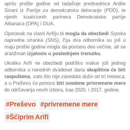
aprilu prošle godine od tadašnje predsednice Ardite
Sinani iz Partije za demokratsko delovanje (PDD), te
njenih koalicionih partnera Demokratske partije
Albanaca (DPA) i DUA.
Opstanak na vlasti Arifiju bi
mogla da obezbedi
Srpska
napredna stranka (SNS)
, čija dva odbornika su još u
maju prošle godine mogla da postanu deo većine, ali se
aranžman
izjalovio u poslednjem trenutku
.
Ukoliko Arifi ne obezbedi podršku makar još jednog
odbornika u narednih dvadeset dana
skupština će biti
raspuštena
, zato što nije zasedala duže od tri meseca,
a u Preševu će ponovo
biti uvedene privremene mere
do održavanja novih izbora, kao 2020. i 2017. godine.
Preševo
privremene mere
Šćiprim Arifi