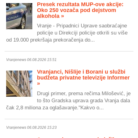
Presek rezultata MUP-ove akcije:
Oko 250 vozača pod dejstvom
alkohola »
Vranje - Pripadnici Uprave saobraćajne
policije u Direkciji policije otkrili su više
od 19.000 prekršaja prekoračenja do...
Vranjenews 06.08.2026 15:51
Vranjanci, Nišlije i Borani u službi
budžeta privatne televizije Informer
»
Drugi primer, prema rečima Milošević, je
to što Gradska uprava grada Vranja dala
čak 2,8 miliona za oglašavanje."Kakvo o...
Vranjenews 06.08.2026 15:23