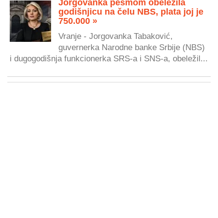
Jorgovanka pesmom obeležila
godišnjicu na čelu NBS, plata joj je
750.000 »
Vranje - Jorgovanka Tabaković,
guvernerka Narodne banke Srbije (NBS)
i dugogodišnja funkcionerka SRS-a i SNS-a, obeležil...