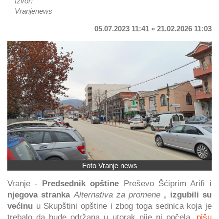
Izvor:
Vranjenews
05.07.2023 11:41 » 21.02.2026 11:03
Foto Vranje news
Vranje -
Predsednik opštine
Preševo Šćiprim Arifi
i
njegova stranka
Alternativa za promene
, izgubili su
većinu
u Skupštini opštine i zbog toga sednica koja je
trebalo da bude održana u utorak nije ni počela,
pišu