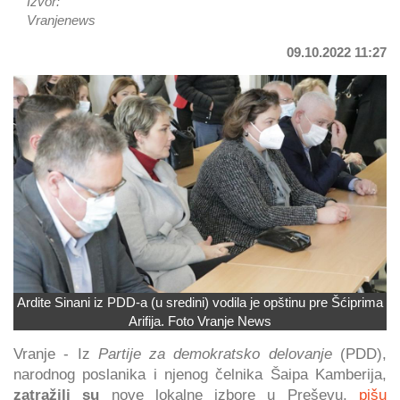
Izvor:
Vranjenews
09.10.2022 11:27
Ardite Sinani iz PDD-a (u sredini) vodila je opštinu pre Šćiprima
Arifija. Foto Vranje News
Vranje - Iz
Partije za demokratsko delovanje
(PDD),
narodnog poslanika i njenog čelnika Šaipa Kamberija,
zatražili su
nove lokalne izbore u Preševu,
pišu