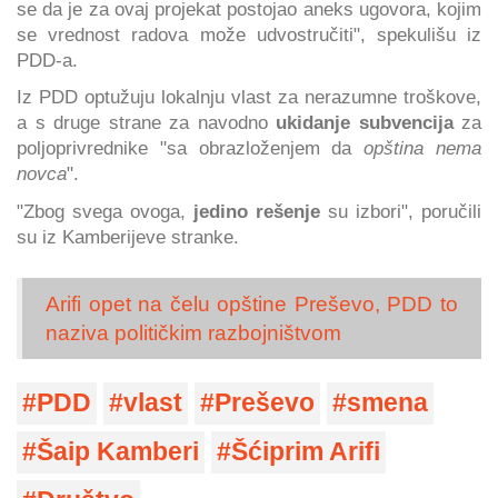
se da je za ovaj projekat postojao aneks ugovora, kojim
se vrednost radova može udvostručiti", spekulišu iz
PDD-a.
Iz PDD optužuju lokalnju vlast za nerazumne troškove,
a s druge strane za navodno
ukidanje subvencija
za
poljoprivrednike "sa obrazloženjem da
opština nema
novca
".
"Zbog svega ovoga,
jedino rešenje
su izbori", poručili
su iz Kamberijeve stranke.
Arifi opet na čelu opštine Preševo, PDD to
naziva političkim razbojništvom
PDD
vlast
Preševo
smena
Šaip Kamberi
Šćiprim Arifi