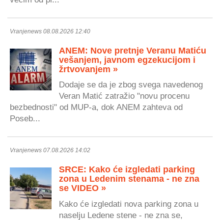
Vranjenews 08.08.2026 12:40
ANEM: Nove pretnje Veranu Matiću
vešanjem, javnom egzekucijom i
žrtvovanjem »
Dodaje se da je zbog svega navedenog
Veran Matić zatražio "novu procenu
bezbednosti" od MUP-a, dok ANEM zahteva od
Poseb...
Vranjenews 07.08.2026 14:02
SRCE: Kako će izgledati parking
zona u Ledenim stenama - ne zna
se VIDEO »
Kako će izgledati nova parking zona u
naselju Ledene stene - ne zna se,