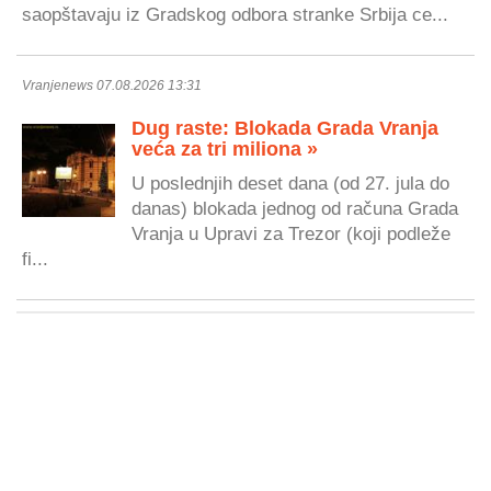
saopštavaju iz Gradskog odbora stranke Srbija ce...
Vranjenews 07.08.2026 13:31
Dug raste: Blokada Grada Vranja
veća za tri miliona »
U poslednjih deset dana (od 27. jula do
danas) blokada jednog od računa Grada
Vranja u Upravi za Trezor (koji podleže
fi...