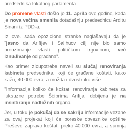
predsednika lokalnog parlamenta.
Do
promene
vlasti
došlo je
11. aprila
ove godine, kada
je
nova većina smenila
dotadašnju predsednicu Arditu
Sinani iz PDD-a.
Iz ove, sada opozicione stranke naglašavaju da je
"
jasno
da Arifijev i Salihuov cilj nije bio samo
preuzimanje vlasti političkom trgovinom,
već
iznuđivanje
od građana".
Kao primer zloupotrebe naveli su
slučaj renoviranja
kabineta
predsednika, koji će građane koštati, kako
kažu, 40.000 evra, a možda i dvostruko više.
"Informacija koliko će koštati renoviranja kabineta za
luksuzne potrebe Šćiprima Arifija, dobijena je
na
insistiranje nadležnih
organa.
Jer, u toku je
pokušaj da se sakriju
informacije vezane
za ovaj projekat koji će poreske obveznike opštine
Preševo zapravo koštati preko 40.000 evra, a sumnja