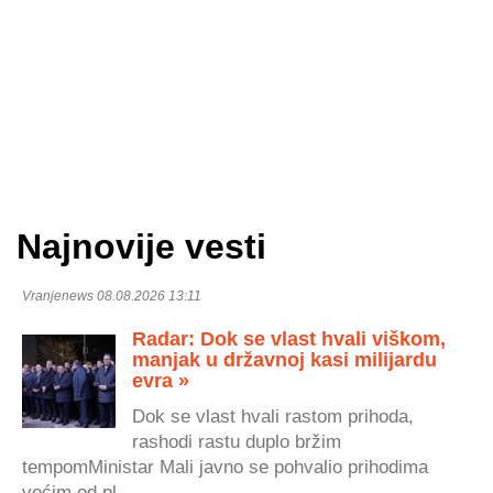
Najnovije vesti
Vranjenews 08.08.2026 13:11
Radar: Dok se vlast hvali viškom,
manjak u državnoj kasi milijardu
evra »
Dok se vlast hvali rastom prihoda,
rashodi rastu duplo bržim
tempomMinistar Mali javno se pohvalio prihodima
većim od pl...