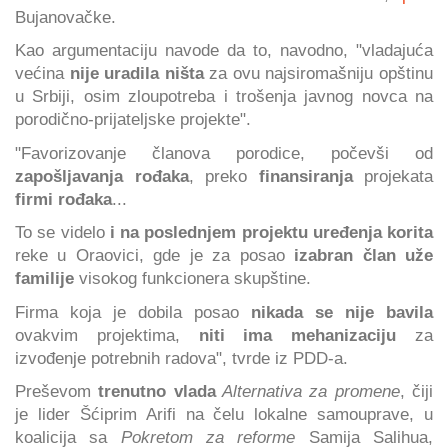
Bujanovačke.
Kao argumentaciju navode da to, navodno, "vladajuća
većina
nije uradila ništa
za ovu najsiromašniju opštinu
u Srbiji, osim zloupotreba i trošenja javnog novca na
porodično-prijateljske projekte".
"Favorizovanje članova porodice, počevši od
zapošljavanja rođaka
, preko
finansiranja
projekata
firmi rođaka
...
To se videlo
i na poslednjem projektu uređenja korita
reke u Oraovici, gde je za posao
izabran član uže
familije
visokog funkcionera skupštine.
Firma koja je dobila posao
nikada se nije bavila
ovakvim projektima,
niti ima mehanizaciju
za
izvođenje potrebnih radova", tvrde iz PDD-a.
Preševom
trenutno vlada
Alternativa za promene
, čiji
je lider Šćiprim Arifi na čelu lokalne samouprave, u
koalicija sa
Pokretom za reforme
Samija Salihua,