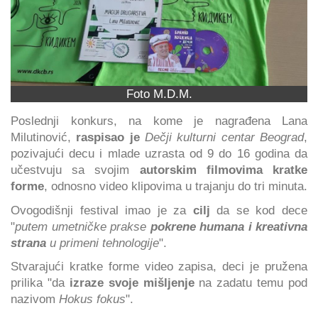
Foto M.D.M.
Poslednji konkurs, na kome je nagrađena Lana
Milutinović,
raspisao je
Dečji kulturni centar Beograd
,
pozivajući decu i mlade uzrasta od 9 do 16 godina da
učestvuju sa svojim
autorskim filmovima kratke
forme
, odnosno video klipovima u trajanju do tri minuta.
Ovogodišnji festival imao je za
cilj
da se kod dece
"
putem umetničke prakse
pokrene humana i kreativna
strana
u primeni tehnologije
".
Stvarajući kratke forme video zapisa, deci je pružena
prilika "da
izraze svoje mišljenje
na zadatu temu pod
nazivom
Hokus fokus
".