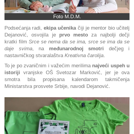
Foto M.D.M.
Podsećanja radi,
ekipa učenika
čiji je mentor bio učitelj
Dejanović, osvojila je
prvo mesto
za najbolji dečji
kratki film
Srce se nema da se ima, srce se ima da se
daje svima
, na
međunarodnoj smotri
dečjeg i
nastavničkog stvaralaštva
Kreativna čarolija
.
To je po zvaničnim i važećim merilima
najveći uspeh u
istoriji
vranjske OŠ Svetozar Marković, jer je ova
smotra bila propisana kalendarom takmičenja
Ministarstva prosvete Srbije, navodi Dejanović.