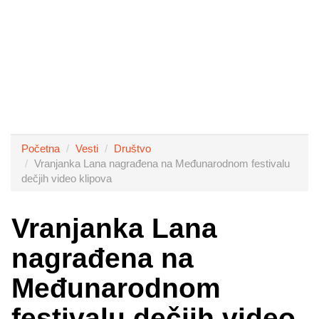
Početna
Vesti
Društvo
Vranjanka Lana nagrađena na Međunarodnom festivalu
dečjih video klipova
Vranjanka Lana
nagrađena na
Međunarodnom
festivalu dečjih video