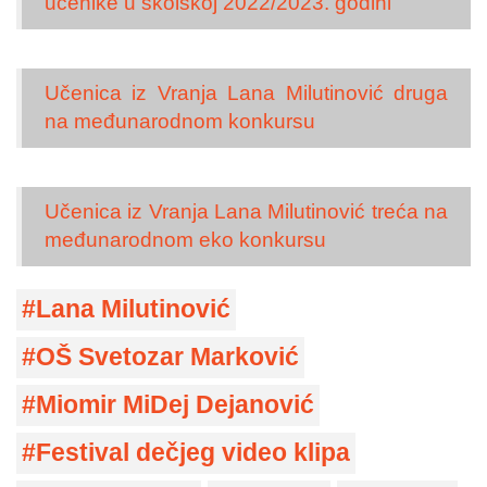
učenike u školskoj 2022/2023. godini
Učenica iz Vranja Lana Milutinović druga
na međunarodnom konkursu
Učenica iz Vranja Lana Milutinović treća na
međunarodnom eko konkursu
Lana Milutinović
OŠ Svetozar Marković
Miomir MiDej Dejanović
Festival dečjeg video klipa