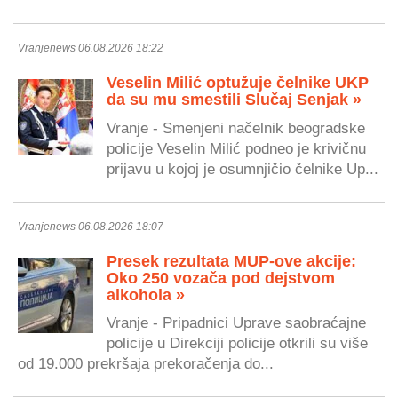
Vranjenews 06.08.2026 18:22
Veselin Milić optužuje čelnike UKP
da su mu smestili Slučaj Senjak »
Vranje - Smenjeni načelnik beogradske
policije Veselin Milić podneo je krivičnu
prijavu u kojoj je osumnjičio čelnike Up...
Vranjenews 06.08.2026 18:07
Presek rezultata MUP-ove akcije:
Oko 250 vozača pod dejstvom
alkohola »
Vranje - Pripadnici Uprave saobraćajne
policije u Direkciji policije otkrili su više
od 19.000 prekršaja prekoračenja do...