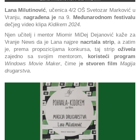
Lana Milutinović
, učenica 4/2 OŠ Svetozar Marković u
Vranju,
nagrađena je
na 9.
Međunarodnom festivalu
dečjeg video klipa
Kidikem 2024.
Njen učitelj i mentor Miomir MiDej Dejanović kaže za
Vranje News da je Lana najpre
nacrtala strip
, a zatim
je, prema propozicijama konkursa, taj strip
oživela
zajedno sa svojim mentorom,
koristeći program
Windows Movie Maker
, čime j
e stvoren film
Magija
drugarstva
.