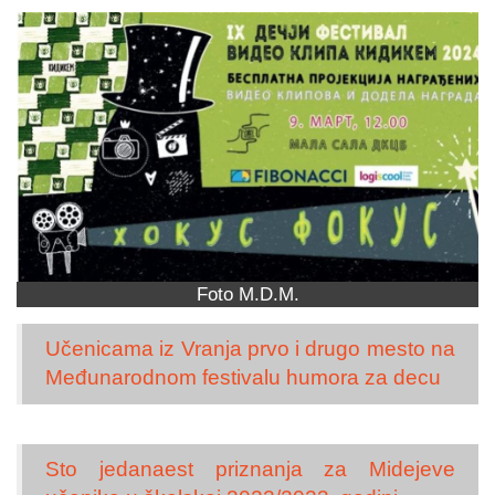
Foto M.D.M.
Učenicama iz Vranja prvo i drugo mesto na
Međunarodnom festivalu humora za decu
Sto jedanaest priznanja za Midejeve