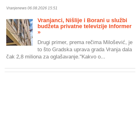
Vranjenews 06.08.2026 15:51
Vranjanci, Nišlije i Borani u službi
budžeta privatne televizije Informer
»
Drugi primer, prema rečima Milošević, je
to što Gradska uprava grada Vranja dala
čak 2,8 miliona za oglašavanje."Kakvo o...