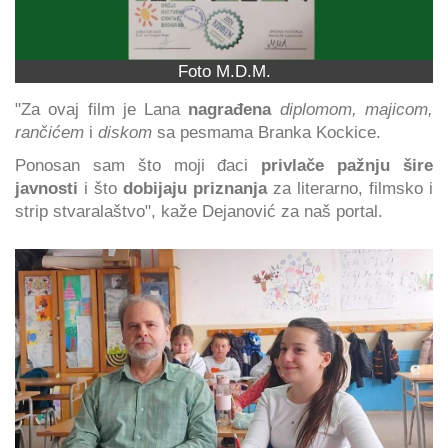
Foto M.D.M.
"Za ovaj film je Lana
nagrađena
diplomom, majicom,
rančićem
i
diskom
sa pesmama Branka Kockice.
Ponosan sam što moji đaci
privlače pažnju šire
javnosti
i što
dobijaju priznanja
za literarno, filmsko i
strip stvaralaštvo", kaže Dejanović za naš portal.