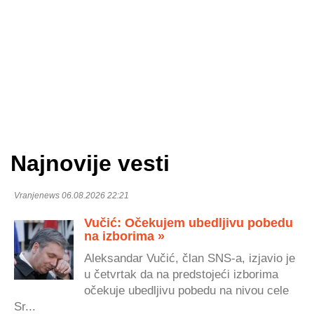
Najnovije vesti
Vranjenews 06.08.2026 22:21
Vučić: Očekujem ubedljivu pobedu
na izborima »
Aleksandar Vučić, član SNS-a, izjavio je
u četvrtak da na predstojeći izborima
očekuje ubedljivu pobedu na nivou cele
Sr...