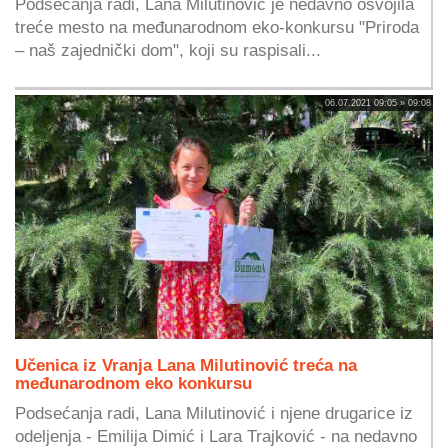
Podsećanja radi, Lana Milutinović je nedavno osvojila
treće mesto na međunarodnom eko-konkursu "Priroda
– naš zajednički dom", koji su raspisali...
06.07.2021 09:05 » 09:08
Učenica iz Vranja Lana Milutinović treća na
međunarodnom eko konkursu
Podsećanja radi, Lana Milutinović i njene drugarice iz
odeljenja - Emilija Dimić i Lara Trajković - na nedavno