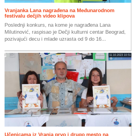
Vranjanka Lana nagrađena na Međunarodnom
festivalu dečjih video klipova
Poslednji konkurs, na kome je nagrađena Lana
Milutinović, raspisao je Dečji kulturni centar Beograd,
pozivajući decu i mlade uzrasta od 9 do 16...
11.10.2023 10:51
Učenicama iz Vranja prvo i drugo mesto na