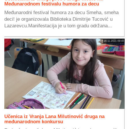
Međunarodnom festivalu humora za decu
Međunarodni festival humora za decu Smeha, smeha
deci! je organizovala Biblioteka Dimitrije Tucović u
Lazarevcu.Manifestacija je u tom gradu održana...
16.11.2021 09:45
Učenica iz Vranja Lana Milutinović druga na
međunarodnom konkursu