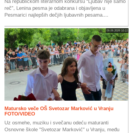
Na republičkom literarnom konkursu “Ljubav nije samo
reč”, Lenina pesma je odabrana i objavljena u
Pesmarici najlepših dečjih ljubavnih pesama....
09.06.2026 10:22
Matursko veče OŠ Svetozar Marković u Vranju
FOTO/VIDEO
Uz osmehe, muziku i svečanu odeću maturanti
Osnovne škole "Svetozar Marković" u Vranju, među