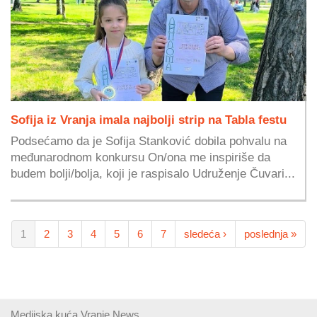
Sofija iz Vranja imala najbolji strip na Tabla festu
Podsećamo da je Sofija Stanković dobila pohvalu na
međunarodnom konkursu On/ona me inspiriše da
budem bolji/bolja, koji je raspisalo Udruženje Čuvari...
1
2
3
4
5
6
7
sledeća ›
poslednja »
Medijska kuća Vranje News