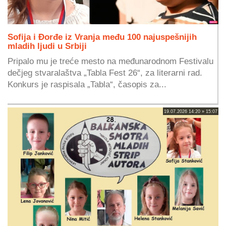
Sofija i Đorđe iz Vranja među 100 najuspešnijih
mladih ljudi u Srbiji
Pripalo mu je treće mesto na međunarodnom Festivalu
dečjeg stvaralaštva „Tabla Fest 26“, za literarni rad.
Konkurs je raspisala „Tabla“, časopis za...
19.07.2026 14:20 » 15:07