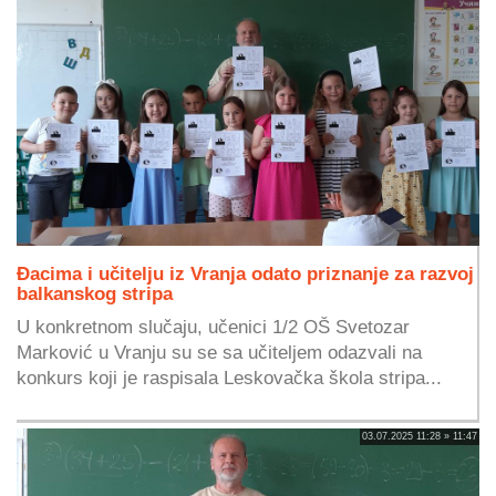
Đacima i učitelju iz Vranja odato priznanje za razvoj
balkanskog stripa
U konkretnom slučaju, učenici 1/2 OŠ Svetozar
Marković u Vranju su se sa učiteljem odazvali na
konkurs koji je raspisala Leskovačka škola stripa...
03.07.2025 11:28 » 11:47