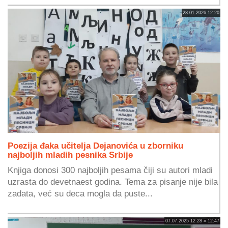
23.01.2026 12:20
Poezija đaka učitelja Dejanovića u zborniku
najboljih mladih pesnika Srbije
Knjiga donosi 300 najboljih pesama čiji su autori mladi
uzrasta do devetnaest godina. Tema za pisanje nije bila
zadata, već su deca mogla da puste...
07.07.2025 12:28 » 12:47