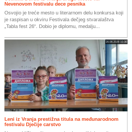
Nevenovom festivalu dece pesnika
Osvojio je treće mesto u literarnom delu konkursa koji
je raspisan u okviru Festivala dečjeg stvaralaštva
„Tabla fest 26“. Dobio je diplomu, medalju...
26.06.2026 10:30
Leni iz Vranja prestižna titula na međunarodnom
festivalu Dječije carstvo