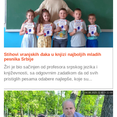
Stihovi vranjskih đaka u knjizi najboljih mladih
pesnika Srbije
Žiri je bio sačinjen od profesora srpskog jezika i
književnosti, sa odgovrnim zadatkom da od svih
pristiglih pesama odabere najlepše, koje su...
04.06.2025 21:41 » 22:00