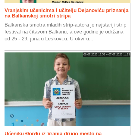
Vranjskim učenicima i učitelju Dejanoviću priznanja
na Balkanskoj smotri stripa
Balkanska smotra mladih strip-autora je najstariji strip
festival na čitavom Balkanu, a ove godine je održana
od 25 - 29. juna u Leskovcu. U okviru...
06.07.2026 19:59 » 07.07.2026 11:23
Učeniku Đorđu iz Vranja drugo mesto na