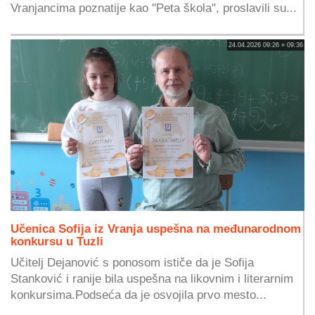
Vranjancima poznatije kao "Peta škola", proslavili su...
24.04.2026 09:26 » 09:36
Učenica Sofija iz Vranja uspešna na međunarodnom
konkursu u Tuzli
Učitelj Dejanović s ponosom ističe da je Sofija
Stanković i ranije bila uspešna na likovnim i literarnim
konkursima.Podseća da je osvojila prvo mesto...