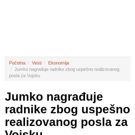
Početna
Vesti
Ekonomija
Jumko nagrađuje radnike zbog uspešno realizovanog
posla za Vojsku
Jumko nagrađuje
radnike zbog uspešno
realizovanog posla za
Vojsku