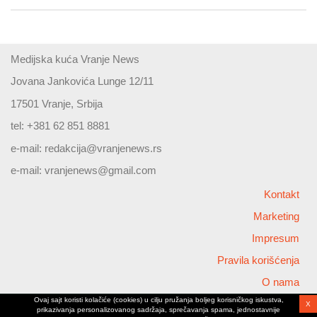
Medijska kuća Vranje News
Jovana Jankovića Lunge 12/11
17501 Vranje, Srbija
tel: +381 62 851 8881
e-mail:
redakcija@vranjenews.rs
e-mail:
vranjenews@gmail.com
Kontakt
Marketing
Impresum
Pravila korišćenja
O nama
Ovaj sajt koristi kolačiće (cookies) u cilju pružanja boljeg korisničkog iskustva,
X
Copyright © 2026 Vranjenews
prikazivanja personalizovanog sadržaja, sprečavanja spama, jednostavnije