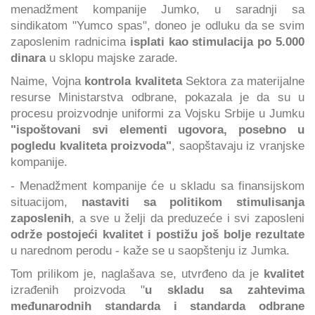
menadžment kompanije Jumko, u saradnji sa
sindikatom "Yumco spas", doneo je odluku da se svim
zaposlenim radnicima
isplati kao stimulacija po 5.000
dinara
u sklopu majske zarade.
Naime, Vojna
kontrola kvaliteta
Sektora za materijalne
resurse Ministarstva odbrane, pokazala je da su u
procesu proizvodnje uniformi za Vojsku Srbije u Jumku
"ispoštovani svi elementi ugovora, posebno u
pogledu kvaliteta proizvoda"
, saopštavaju iz vranjske
kompanije.
- Menadžment kompanije će u skladu sa finansijskom
situacijom,
nastaviti sa politikom stimulisanja
zaposlenih
, a sve u želji da preduzeće i svi zaposleni
održe postojeći kvalitet i postižu još bolje rezultate
u narednom perodu - kaže se u saopštenju iz Jumka.
Tom prilikom je, naglašava se, utvrđeno da je
kvalitet
izrađenih proizvoda "
u skladu sa zahtevima
međunarodnih standarda i standarda odbrane