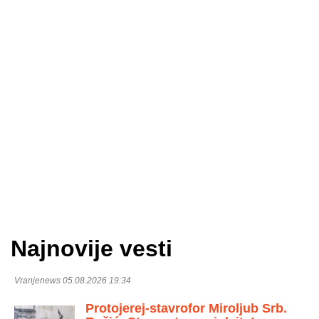
Najnovije vesti
Vranjenews 05.08.2026 19:34
Protojerej-stavrofor Miroljub Srb.