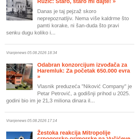
Ružić: Staro, staro mi dajte! »
Danas je taj pejzaž skoro
neprepoznatljiv. Nema više kaldrme što
pamti korake, ni šan-duda što pravi
senku dugu koliko i...
Vranjenews 05.08.2026 18:34
Odabran konzorcijum izvođača za
Haremluk: Za početak 650.000 evra
»
Vlasnik preduzeća "Niković Company" je
Petar Petrović, a godišnji prihod u 2025.
godini bio im je 21,3 miliona dinara il...
Vranjenews 05.08.2026 17:14
Žestoka reakcija Mitropolije
crnogorsko-primorske na Vučićeve