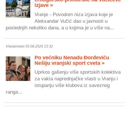
izjave »
Vranje - Povodom niza izjava koje je
Aleksandar Vučić dao u javnosti u
poslednjih nekoliko dana, a u kojima je u više na...
Vranjenews 05.08.2026 15:32
Po većniku Nenadu Đorđeviću
Nešiju vranjski sport cveta »
Uprkos gašenju više sportskih kolektiva
za vakta naprednjačke vlasti u Vranju i
istupanju više klubova iz saveznog
ranga...