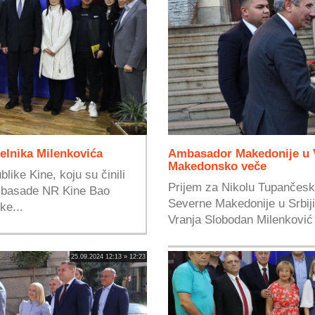
elnika Milenkovića
Ambasador Makedonije u V
Makedonsko veče
ike Kine, koju su činili
Prijem za Nikolu Tupančes
mbasade NR Kine Bao
Severne Makedonije u Srbiji,
ke...
Vranja Slobodan Milenković 
25.09.2024 12:13 » 12:23