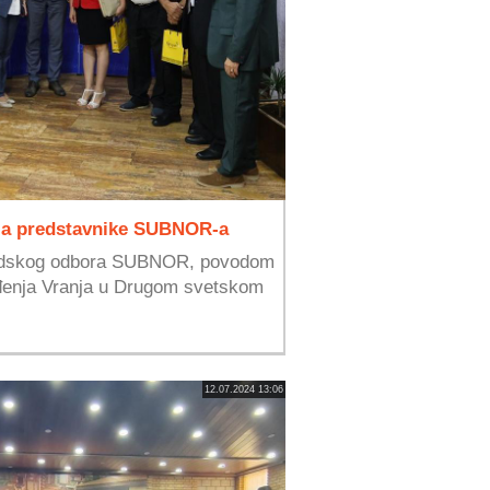
za predstavnike SUBNOR-a
radskog odbora SUBNOR, povodom
đenja Vranja u Drugom svetskom
12.07.2024 13:06