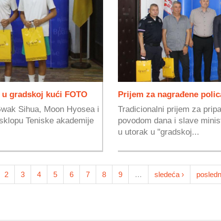
e u gradskoj kući FOTO
Prijem za nagrađene polic
 Gwak Sihua, Moon Hyosea i
Tradicionalni prijem za prip
 sklopu Teniske akademije
povodom dana i slave minista
u utorak u "gradskoj...
2
3
4
5
6
7
8
9
…
sledeća ›
posledn