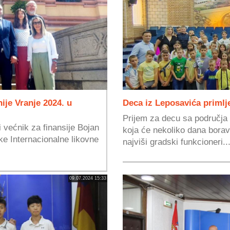
ije Vranje 2024. u
Deca iz Leposavića priml
Prijem za decu sa područja
 većnik za finansije Bojan
koja će nekoliko dana boravit
ike Internacionalne likovne
najviši gradski funkcioneri...
09.07.2024 15:33