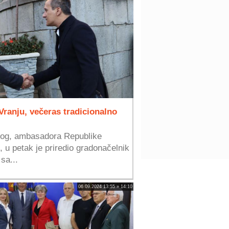
ranju, večeras tradicionalno
kog, ambasadora Republike
 u petak je priredio gradonačelnik
sa...
06.09.2024 13:55 » 14:10