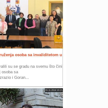
ruženja osoba sa invaliditetom u
alili su se gradu na svemu što čini
j osoba sa
zrazio i Goran...
01.11.2024 16:21