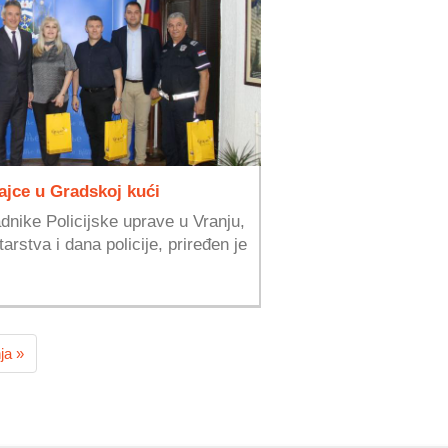
ajce u Gradskoj kući
adnike Policijske uprave u Vranju,
rstva i dana policije, priređen je
ja »