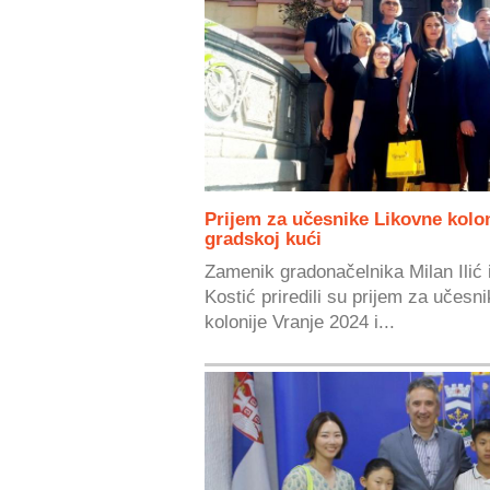
Prijem za učesnike Likovne kolon
gradskoj kući
Zamenik gradonačelnika Milan Ilić i
Kostić priredili su prijem za učesn
kolonije Vranje 2024 i...