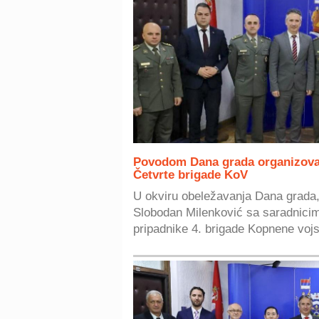
Povodom Dana grada organizovan
Četvrte brigade KoV
U okviru obeležavanja Dana grada,
Slobodan Milenković sa saradnicima
pripadnike 4. brigade Kopnene vojs