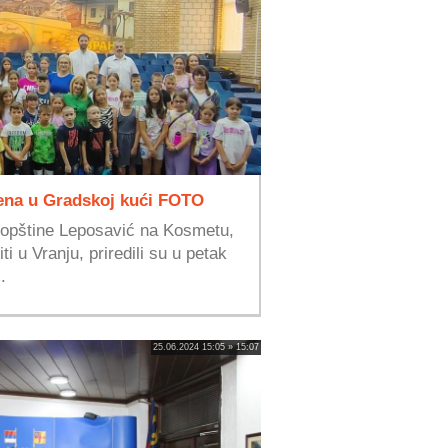
jena u Gradskoj kući FOTO
 opštine Leposavić na Kosmetu,
i u Vranju, priredili su u petak
.
25.06.2024 15:05 » 15:07