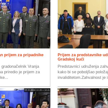
 prijem za pripadnike
Prijem za predstavnike ud
Gradskoj kući
 gradonačelnik Vranja
Predstavnici udruženja zahv
 priredio je prijem za
kako bi se poboljšao položa
ke...
invaliditetom.Zahvalnost je i
15.11.2024 10:28 » 10:41