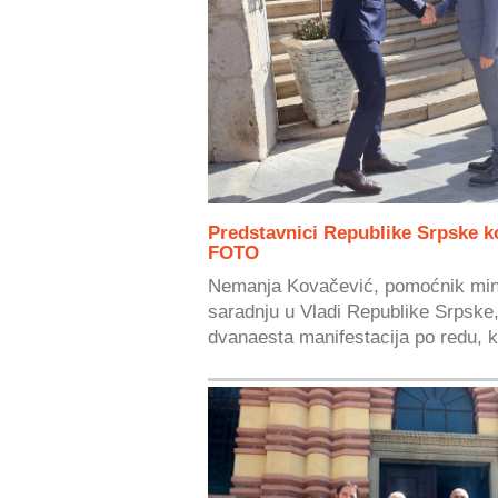
Predstavnici Republike Srpske k
FOTO
Nemanja Kovačević, pomoćnik min
saradnju u Vladi Republike Srpske,
dvanaesta manifestacija po redu, k