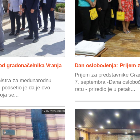
od gradonačelnika Vranja
Dan oslobođenja: Prijem 
Prijem za predstavnike G
istra za međunarodnu
7. septembra -Dana oslobo
 podsetio je da je ovo
ratu - priredio je u petak...
oja se...
17.07.2024 09:00