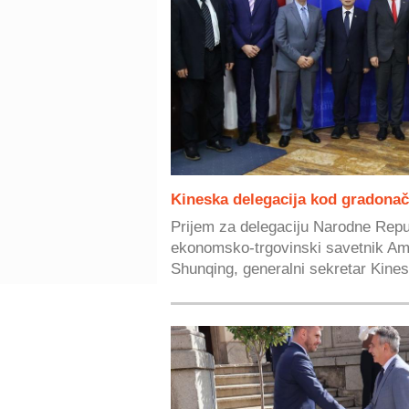
Kineska delegacija kod gradonač
Prijem za delegaciju Narodne Republ
ekonomsko-trgovinski savetnik A
Shunqing, generalni sekretar Kines