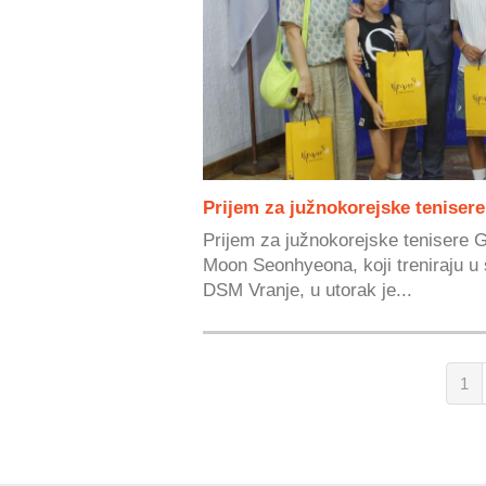
Prijem za južnokorejske teniser
Prijem za južnokorejske tenisere
Moon Seonhyeona, koji treniraju u
DSM Vranje, u utorak je...
1