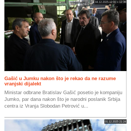
04.12.2025 12:00 » 12:36
Gašić u Jumku nakon što je rekao da ne razume
vranjski dijalekt
Ministar odbrane Bratislav Gašić posetio je kompaniju
Jumko, par dana nakon što je narodni poslanik Srbija
centra iz Vranja Slobodan Petrović u...
01.12.2025 21:24