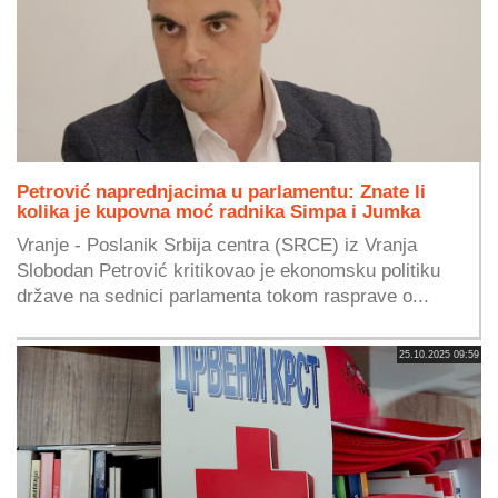
Petrović naprednjacima u parlamentu: Znate li
kolika je kupovna moć radnika Simpa i Jumka
Vranje - Poslanik Srbija centra (SRCE) iz Vranja
Slobodan Petrović kritikovao je ekonomsku politiku
države na sednici parlamenta tokom rasprave o...
25.10.2025 09:59