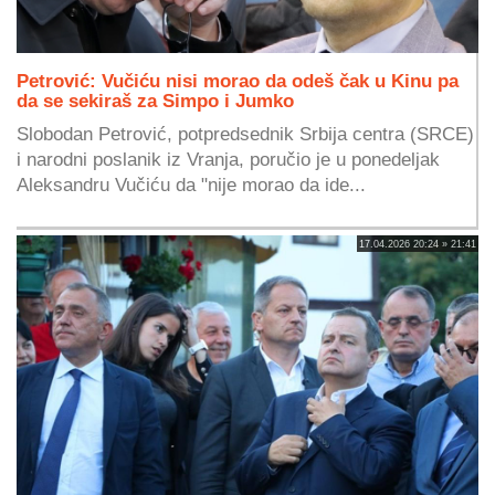
Petrović: Vučiću nisi morao da odeš čak u Kinu pa
da se sekiraš za Simpo i Jumko
Slobodan Petrović, potpredsednik Srbija centra (SRCE)
i narodni poslanik iz Vranja, poručio je u ponedeljak
Aleksandru Vučiću da "nije morao da ide...
17.04.2026 20:24 » 21:41