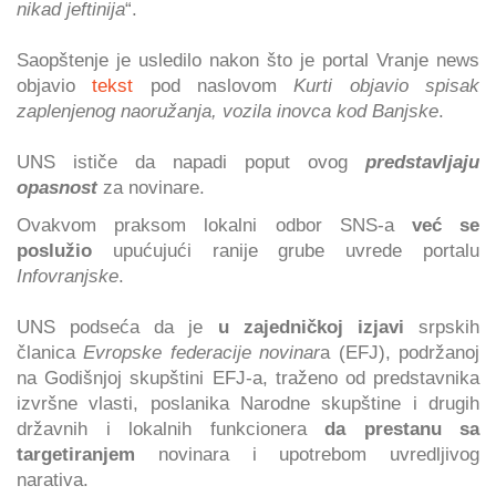
nikad jeftinija
“.
Saopštenje je usledilo nakon što je portal Vranje news
objavio
tekst
pod naslovom
Kurti objavio spisak
zaplenjenog naoružanja, vozila inovca kod Banjske
.
UNS ističe da napadi poput ovog
predstavljaju
opasnost
za novinare.
Ovakvom praksom lokalni odbor SNS-a
već se
poslužio
upućujući ranije grube uvrede portalu
Infovranjske
.
UNS podseća da je
u zajedničkoj izjavi
srpskih
članica
Evropske federacije novinar
a (EFJ), podržanoj
na Godišnjoj skupštini EFJ-a, traženo od predstavnika
izvršne vlasti, poslanika Narodne skupštine i drugih
državnih i lokalnih funkcionera
da prestanu sa
targetiranjem
novinara i upotrebom uvredljivog
narativa.