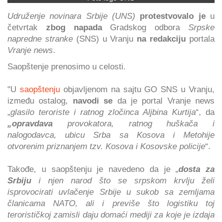
Udruženje novinara Srbije (UNS)
protestvovalo je
u
četvrtak
zbog napada
Gradskog odbora
Srpske
napredne stranke
(SNS) u Vranju
na redakciju
portala
Vranje news
.
Saopštenje prenosimo u celosti.
"U
saopštenju
objavljenom na sajtu GO SNS u Vranju,
između ostalog,
navodi se
da je portal Vranje news
„
glasilo teroriste i ratnog zločinca Aljbina Kurtija
“, da
„opravdava
provokatora, ratnog huškača i
nalogodavca, ubicu Srba sa Kosova i Metohije
otvorenim priznanjem tzv. Kosova i Kosovske policije
“.
Takođe, u saopštenju je navedeno da je „
dosta za
Srbiju
i njen narod što se srpskom krvlju želi
isprovocirati uvlačenje Srbije u sukob sa zemljama
članicama NATO, ali i previše što logistiku toj
terorističkoj zamisli daju domaći mediji za koje je izdaja