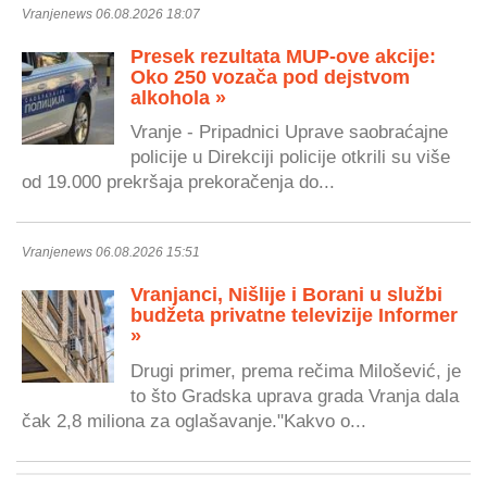
Vranjenews 06.08.2026 18:07
Presek rezultata MUP-ove akcije:
Oko 250 vozača pod dejstvom
alkohola »
Vranje - Pripadnici Uprave saobraćajne
policije u Direkciji policije otkrili su više
od 19.000 prekršaja prekoračenja do...
Vranjenews 06.08.2026 15:51
Vranjanci, Nišlije i Borani u službi
budžeta privatne televizije Informer
»
Drugi primer, prema rečima Milošević, je
to što Gradska uprava grada Vranja dala
čak 2,8 miliona za oglašavanje."Kakvo o...