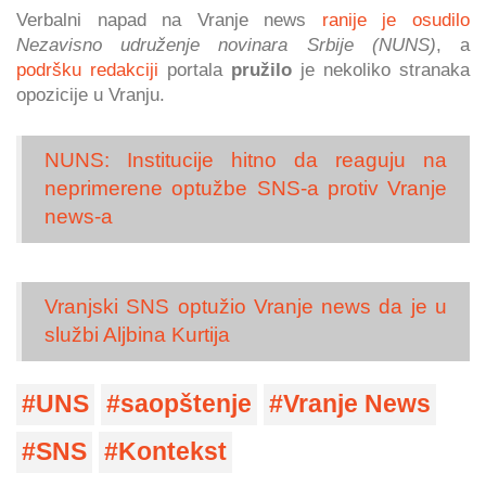
Verbalni napad na Vranje news
ranije je osudilo
Nezavisno udruženje novinara Srbije (NUNS)
, a
podršku redakciji
portala
pružilo
je nekoliko stranaka
opozicije u Vranju.
NUNS: Institucije hitno da reaguju na
neprimerene optužbe SNS-a protiv Vranje
news-a
Vranjski SNS optužio Vranje news da je u
službi Aljbina Kurtija
UNS
saopštenje
Vranje News
SNS
Kontekst