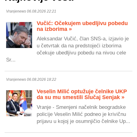
Vranjenews 06.08.2026 22:21
Vučić: Očekujem ubedljivu pobedu
na izborima »
Aleksandar Vučić, član SNS-a, izjavio je
u četvrtak da na predstojeći izborima
očekuje ubedljivu pobedu na nivou cele
Sr...
Vranjenews 06.08.2026 18:22
Veselin Milić optužuje čelnike UKP
da su mu smestili Slučaj Senjak »
Vranje - Smenjeni načelnik beogradske
policije Veselin Milić podneo je krivičnu
prijavu u kojoj je osumnjičio čelnike Up...