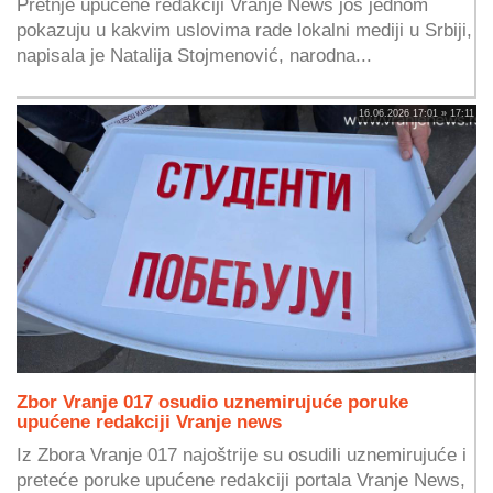
Pretnje upućene redakciji Vranje News još jednom
pokazuju u kakvim uslovima rade lokalni mediji u Srbiji,
napisala je Natalija Stojmenović, narodna...
16.06.2026 17:01 » 17:11
Zbor Vranje 017 osudio uznemirujuće poruke
upućene redakciji Vranje news
Iz Zbora Vranje 017 najoštrije su osudili uznemirujuće i
preteće poruke upućene redakciji portala Vranje News,