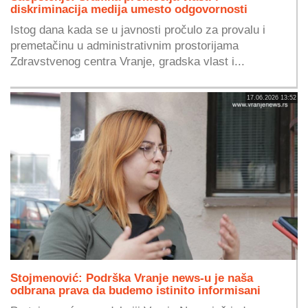
diskriminacija medija umesto odgovornosti
Istog dana kada se u javnosti pročulo za provalu i
premetačinu u administrativnim prostorijama
Zdravstvenog centra Vranje, gradska vlast i...
17.06.2026 13:52
Stojmenović: Podrška Vranje news-u je naša
odbrana prava da budemo istinito informisani