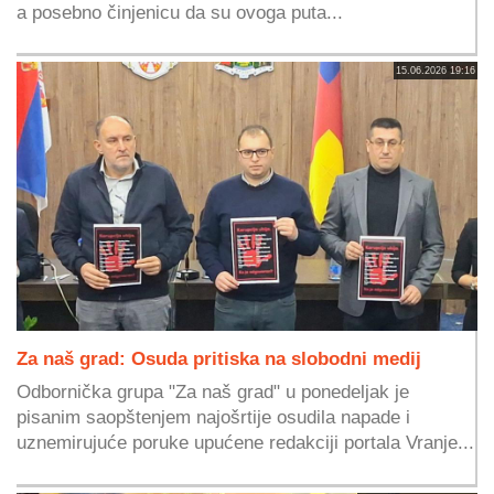
a posebno činjenicu da su ovoga puta...
15.06.2026 19:16
Za naš grad: Osuda pritiska na slobodni medij
Odbornička grupa "Za naš grad" u ponedeljak je
pisanim saopštenjem najošrtije osudila napade i
uznemirujuće poruke upućene redakciji portala Vranje...