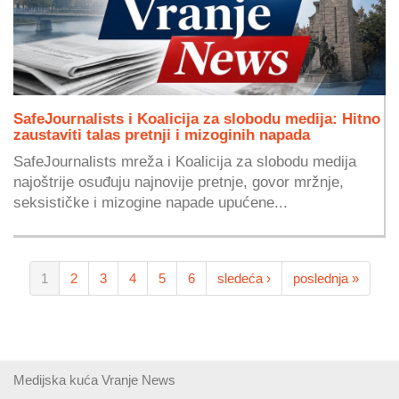
SafeJournalists i Koalicija za slobodu medija: Hitno
zaustaviti talas pretnji i mizoginih napada
SafeJournalists mreža i Koalicija za slobodu medija
najoštrije osuđuju najnovije pretnje, govor mržnje,
seksističke i mizogine napade upućene...
1
2
3
4
5
6
sledeća ›
poslednja »
Medijska kuća Vranje News