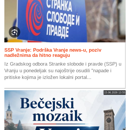
SSP Vranje: Podrška Vranje news-u, poziv
nadležnima da hitno reaguju
Iz Gradskog odbora Stranke slobode i pravde (SSP) u
Vranju u ponedeljak su najoštrije osudili "napade i
pritiske kojima je izložen lokalni portal...
15.06.2026 13:55