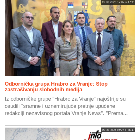
15.06.2026 17:07 » 17:11
Odbornička grupa Hrabro za Vranje: Stop
zastrašivanju slobodnih medija
Iz odborničke grupe "Hrabro za Vranje" najoštrije su
osudili "sramne i uznemirujuće pretnje upućene
redakciji nezavisnog portala Vranje News". "Prema...
15.06.2026 16:27 » 16:47