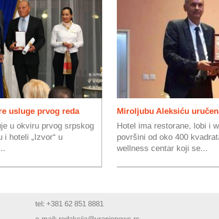
e usluge prvog reda
Miroljubu Aleksiću uručen
uje u okviru prvog srpskog
Hotel ima restorane, lobi i
 i hoteli „Izvor“ u
površini od oko 400 kvadrata
..
wellness centar koji se...
tel: +381 62 851 8881
e-mail:
redakcija@vranjenews.rs