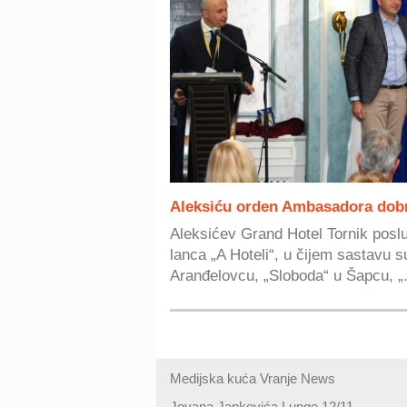
Aleksiću orden Ambasadora dobr
Aleksićev Grand Hotel Tornik posl
lanca „A Hoteli“, u čijem sastavu su
Aranđelovcu, „Sloboda“ u Šapcu, „.
Medijska kuća Vranje News
Jovana Jankovića Lunge 12/11