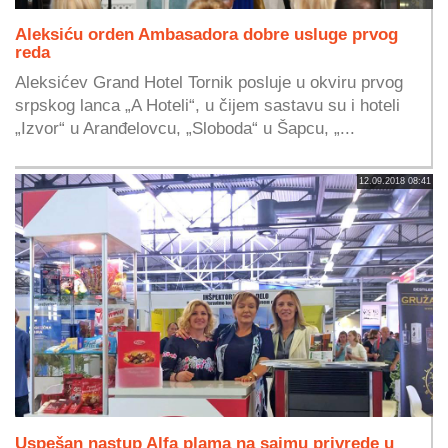
Aleksiću orden Ambasadora dobre usluge prvog
reda
Aleksićev Grand Hotel Tornik posluje u okviru prvog
srpskog lanca „A Hoteli“, u čijem sastavu su i hoteli
„Izvor“ u Aranđelovcu, „Sloboda“ u Šapcu, „...
12.09.2018 08:41
Uspešan nastup Alfa plama na sajmu privrede u