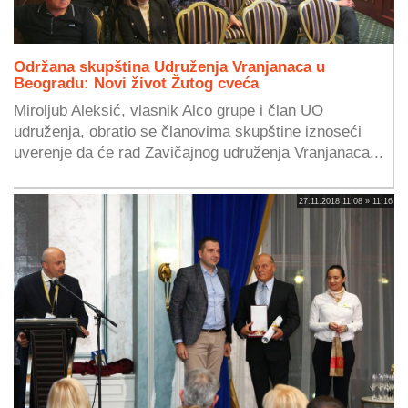
Održana skupština Udruženja Vranjanaca u
Beogradu: Novi život Žutog cveća
Miroljub Aleksić, vlasnik Alco grupe i član UO
udruženja, obratio se članovima skupštine iznoseći
uverenje da će rad Zavičajnog udruženja Vranjanaca...
27.11.2018 11:08 » 11:16