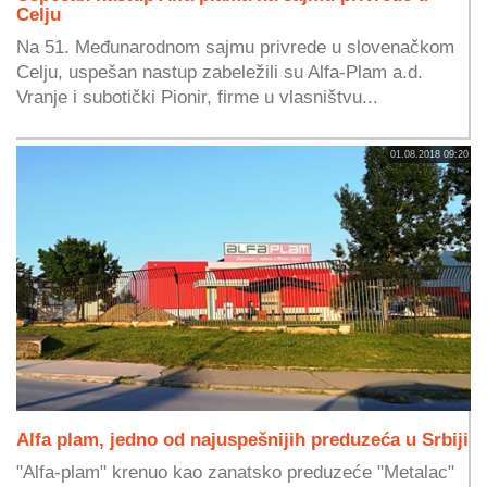
Celju
Na 51. Međunarodnom sajmu privrede u slovenačkom
Celju, uspešan nastup zabeležili su Alfa-Plam a.d.
Vranje i subotički Pionir, firme u vlasništvu...
01.08.2018 09:20
Alfa plam, jedno od najuspešnijih preduzeća u Srbiji
"Alfa-plam" krenuo kao zanatsko preduzeće "Metalac"