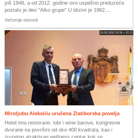
još 1948, a od 2012. godine ovo uspešno preduzeće
postalo je deo "Alko grupe".U blizini je 1962....
Večernje novosti
29.06.2018 19:59 » 20:15
Miroljubu Aleksiću uručena Zlatiborska povelja
Hotel ima restorane, lobi i wine barove, kongresne
dvorane na površini od oko 400 kvadrata, kao i
izuzetno atraktivan wellness centar koji se...