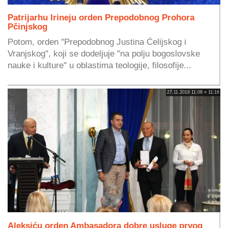
Patrijarhu Irineju orden Prepodobnog Prohora
Pčinjskog
Potom, orden "Prepodobnog Justina Ćelijskog i
Vranjskog", koji se dodeljuje "na polju bogoslovske
nauke i kulture" u oblastima teologije, filosofije...
27.11.2018 11:08 » 11:16
Aleksiću orden Ambasadora dobre usluge prvog