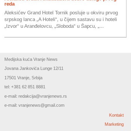
reda
Aleksićev Grand Hotel Tornik posluje u okviru prvog
srpskog lanca „A Hoteli“, u čijem sastavu su i hoteli
„Izvor“ u Aranđelovcu, „Sloboda“ u Šapcu, „...
Medijska kuća Vranje News
Jovana Jankovića Lunge 12/11
17501 Vranje, Srbija
tel: +381 62 851 8881
e-mail:
redakcija@vranjenews.rs
e-mail:
vranjenews@gmail.com
Kontakt
Marketing