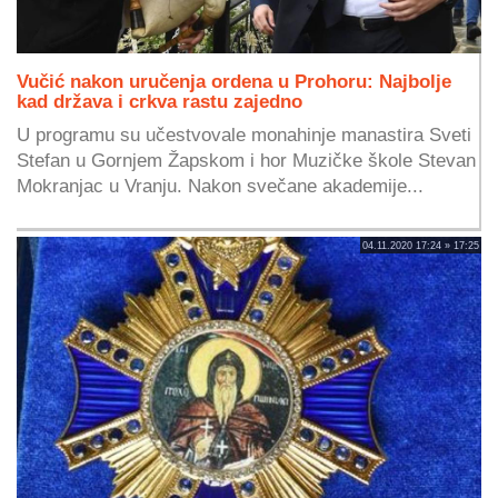
Vučić nakon uručenja ordena u Prohoru: Najbolje
kad država i crkva rastu zajedno
U programu su učestvovale monahinje manastira Sveti
Stefan u Gornjem Žapskom i hor Muzičke škole Stevan
Mokranjac u Vranju. Nakon svečane akademije...
04.11.2020 17:24 » 17:25