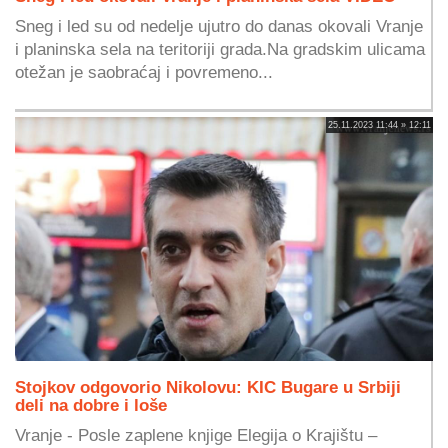
Sneg i led su od nedelje ujutro do danas okovali Vranje
i planinska sela na teritoriji grada.Na gradskim ulicama
otežan je saobraćaj i povremeno...
25.11.2023 11:44 » 12:11
Stojkov odgovorio Nikolovu: KIC Bugare u Srbiji
deli na dobre i loše
Vranje - Posle zaplene knjige Elegija o Krajištu –