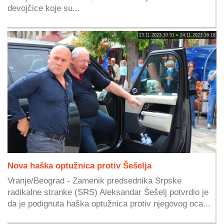
devojčice koje su...
23.11.2023 10:51 » 24.11.2023 16:18
Nova haška optužnica protiv Šešelja
Vranje/Beograd - Zamenik predsednika Srpske
radikalne stranke (SRS) Aleksandar Šešelj potvrdio je
da je podignuta haška optužnica protiv njegovog oca...