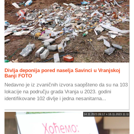
Divlja deponija pored naselja Savinci u Vranjskoj
Banji FOTO
Nedavno je iz zvaničnih izvora saopšteno da su na 103
lokacije na području grada Vranja u 2023. godini
identifikovane 102 divlje i jedna nesanitarna...
14.11.2023 09:17 » 16.11.2023 11:11