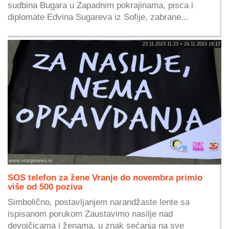
sudbina Bugara u Zapadnim pokrajinama, pisca i
diplomate Edvina Sugareva iz Sofije, zabrane...
23.11.2023 11:23 » 24.11.2023 16:17
SOS telefon za žene Vranje do novembra primio
više od 500 poziva
Simbolično, postavljanjem narandžaste lente sa
ispisanom porukom Zaustavimo nasilje nad
devojčicama i ženama, u znak sećanja na sve