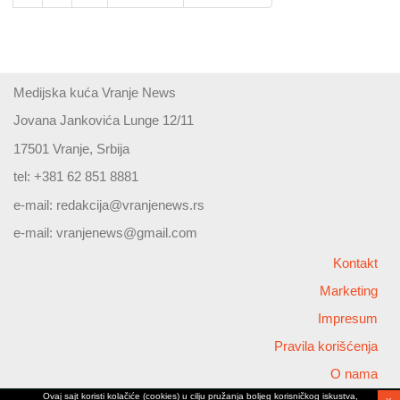
Medijska kuća Vranje News
Jovana Jankovića Lunge 12/11
17501 Vranje, Srbija
tel: +381 62 851 8881
e-mail:
redakcija@vranjenews.rs
e-mail:
vranjenews@gmail.com
Kontakt
Marketing
Impresum
Pravila korišćenja
O nama
Ovaj sajt koristi kolačiće (cookies) u cilju pružanja boljeg korisničkog iskustva,