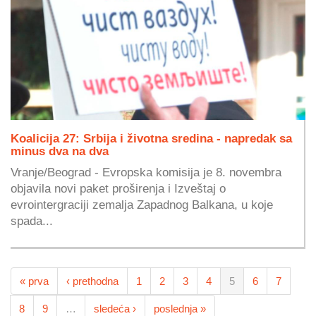
Koalicija 27: Srbija i životna sredina - napredak sa
minus dva na dva
Vranje/Beograd - Evropska komisija je 8. novembra
objavila novi paket proširenja i Izveštaj o
evrointergraciji zemalja Zapadnog Balkana, u koje
spada...
« prva
‹ prethodna
1
2
3
4
5
6
7
8
9
…
sledeća ›
poslednja »