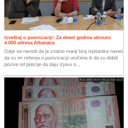
Izveštaj o pasivizaciji: Za deset godina ukinuto
4.000 adresa Albanaca
Dalje se navodi da je znatno manji broj ispitanika naveo
da su im rešenja o pasivizaciji uručena ili da su dobili
pozive od policije da daju izjavu o...
29.11.2023 19:55 » 02.12.2023 16:21