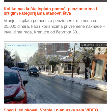
Koliko nas košta isplata pomoći penzionerima i
drugim kategorijama stanovništva
Vranje - Isplata pomoći za penzionere, u iznosu od
20.000 dinara, kao i korisnicima privremene naknade –
invalidima rada, krenuće od četvrtka 30....
27.11.2023 09:53 » 17:10
Sneg i led okovali Vranje i planinska sela VIDEO