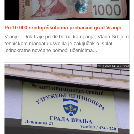
Po 10.000 srednjoškolcima prebaciće grad Vranje
Vranje - Dok traje predizborna kampanja, Vlada Srbije u
tehničkom mandatu usvojila je zaključak o isplati
jednokratne novčane pomoći učenicima...
29.11.2023 14:24 » 19:43