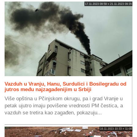
17.11.2023 09:59 » 21.11.2023 09:35
Vazduh u Vranju, Hanu, Surdulici i Bosilegradu od
jutros među najzagađenijim u Srbiji
Više opština u Pčinjskom okrugu, pa i grad Vranje u
petak ujutro imaju povišene vrednosti PM čestica, a
vazduh se tretira kao zagađen, pokazuju...
16.11.2023 10:33 » 11:09