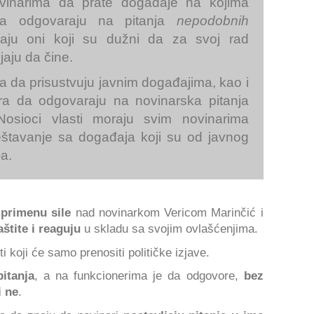
ovinarima da prate događaje na kojima
 da odgovaraju na pitanja
nepodobnih
aju oni koji su dužni da za svoj rad
jaju da čine.
 da prisustvuju javnim događajima, kao i
era da odgovaraju na novinarska pitanja
Nosioci vlasti moraju svim novinarima
štavanje sa događaja koji su od javnog
a.
primenu sile
nad novinarkom Vericom Marinčić i
aštite i reaguju
u skladu sa svojim ovlašćenjima.
ti koji će samo prenositi političke izjave.
pitanja
, a na funkcionerima je da odgovore,
bez
i ne
.