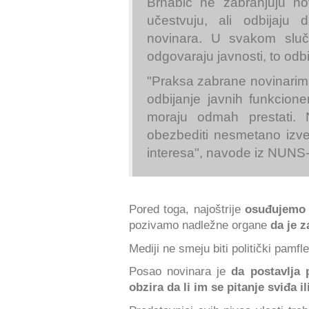
Brnabić ne zabranjuju n
učestvuju, ali odbijaju
novinara. U svakom sluč
odgovaraju javnosti, to odbi
"Praksa zabrane novinarima
odbijanje javnih funkcion
moraju odmah prestati. 
obezbediti nesmetano izve
interesa", navode iz NUNS-
Pored toga, najoštrije
osuđujemo 
pozivamo nadležne organe
da je z
Mediji ne smeju biti politički pamfle
Posao novinara je
da postavlja 
obzira da li im se pitanje sviđa il