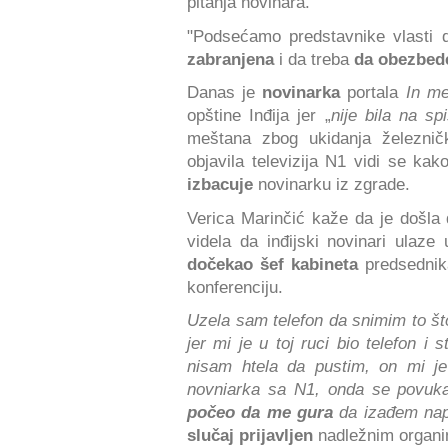
pitanja novinara.
"Podsećamo predstavnike vlasti 
zabranjena
i da treba
da obezbed
Danas je
novinarka
portala
In me
opštine Inđija jer „
nije bila na sp
meštana zbog ukidanja železnič
objavila televizija N1 vidi se ka
izbacuje
novinarku iz zgrade.
Verica Marinčić kaže da je došla da
videla da inđijski novinari ulaze
dočekao šef kabineta
predsednika
konferenciju.
Uzela sam telefon da snimim to št
jer mi je u toj ruci bio telefon i
nisam htela da pustim, on mi 
novniarka sa N1, onda se povuka
počeo da me gura
da izađem nap
slučaj prijavljen
nadležnim organ