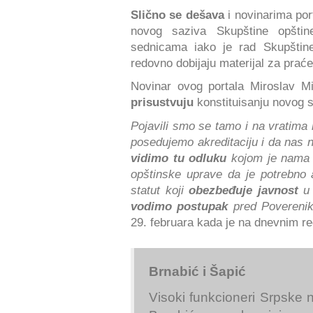
Slično se dešava
i novinarima por
novog saziva Skupštine opšti
sednicama iako je rad Skupštine
redovno dobijaju materijal za prać
Novinar ovog portala Miroslav M
prisustvuju
konstituisanju novog s
Pojavili smo se tamo i na vratima
posedujemo akreditaciju i da nas
vidimo tu odluku
kojom je nama 
opštinske uprave da je potrebno 
statut koji
obezbeđuje javnost
u 
vodimo postupak
pred Povereni
29. februara kada je na dnevnim re
Brnabić i Šapić
Visoki funkcioneri Srpske