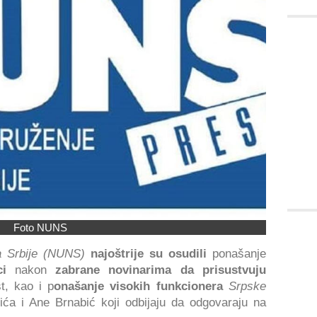
Foto NUNS
a Srbije (NUNS)
najoštrije su osudili
ponašanje
ci
nakon
zabrane novinarima da prisustvuju
t, kao i p
onašanje visokih funkcionera
Srpske
ća i Ane Brnabić koji odbijaju da odgovaraju na