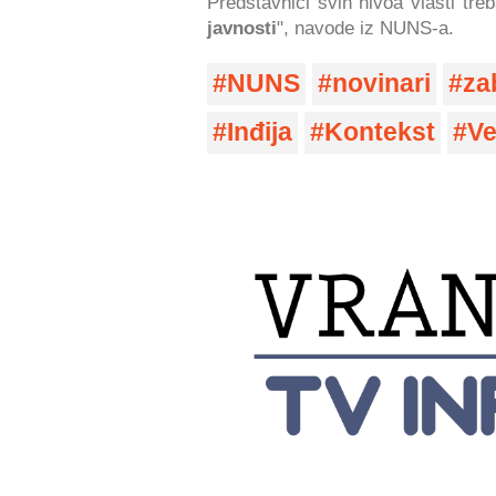
Predstavnici svih nivoa vlasti tre
javnosti
", navode iz NUNS-a.
NUNS
novinari
za
Inđija
Kontekst
Ve