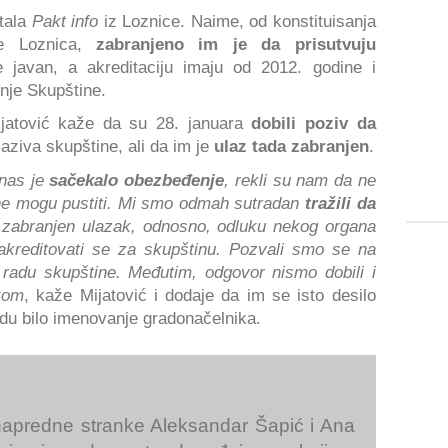
tala
Pakt info
iz Loznice. Naime, od konstituisanja
ne Loznica,
zabranjeno im je da prisutvuju
 javan, a akreditaciju imaju od 2012. godine i
enje Skupštine.
ijatović kaže da su 28. januara
dobili poziv da
aziva skupštine, ali da im je
ulaz tada zabranjen
.
 nas je
sačekalo obezbeđenje
, rekli su nam da ne
 ne mogu pustiti. Mi smo odmah sutradan
tražili da
zabranjen ulazak, odnosno, odluku nekog organa
akreditovati se za skupštinu. Pozvali smo se na
radu skupštine. Međutim, odgovor nismo dobili i
kom
, kaže Mijatović i dodaje da im se isto desilo
du bilo imenovanje gradonačelnika.
 napredne stranke Aleksandar Šapić i Ana