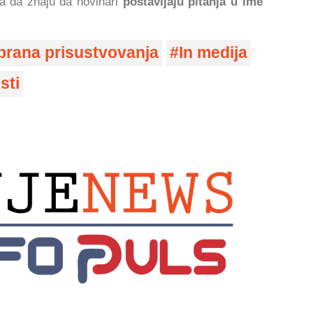
ba da znaju da novinari
postavljaju pitanja u ime
brana prisustvovanja
In medija
sti