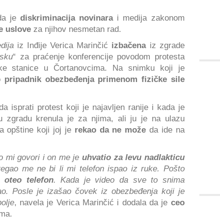
da je
diskriminacija novinara
i medija zakonom
e uslove
za njihov nesmetan rad.
dija
iz Inđije Verica Marinčić
izbačena
iz zgrade
isku
“ za praćenje konferencije povodom protesta
ke stanice u Čortanovcima. Na snimku koji je
ko
pripadnik obezbeđenja primenom fizičke sile
 isprati protest koji je najavljen ranije i kada je
 u zgradu krenula je za njima, ali ju je na ulazu
 opštine koji joj je
rekao da ne može
da ide na
o mi govori i on me je
uhvatio za levu nadlakticu
 stegao me ne bi li mi telefon ispao iz ruke. Pošto
je
oteo telefon
. Kada je video da sve to snima
o. Posle je izašao čovek iz obezbeđenja koji je
olje
, navela je Verica Marinčić i dodala da je
ceo
ima.