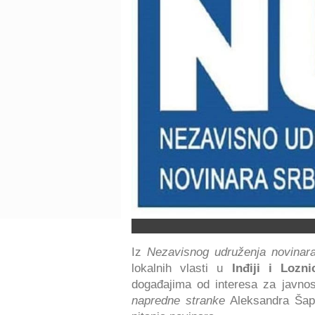
Iz
Nezavisnog udruženja novinar
lokalnih vlasti u
Inđiji i Lozni
događajima od interesa za javnos
napredne stranke
Aleksandra Šapi