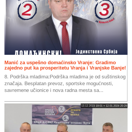
Manić za uspešno domaćinsko Vranje: Gradimo
zajedno put ka prosperitetu Vranja i Vranjske Banje!
8. Podrška mladima:Podrška mladima je od suštinskog
značaja. Besplatan prevoz, sportske mogućnosti,
savremene učionice i nova radna mesta sa...
13.12.2023 19:01 » 12.01.2024 20:29