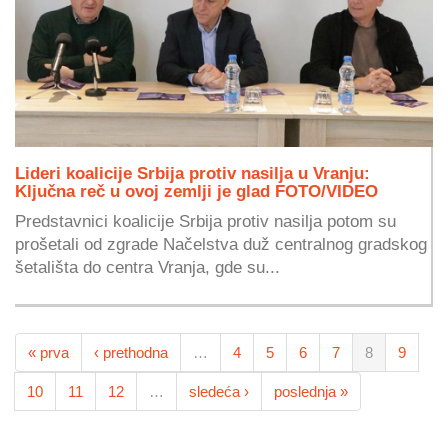
Lideri koalicije Srbija protiv nasilja u Vranju:
Ključna reč u ovoj zemlji je glad FOTO/VIDEO
Predstavnici koalicije Srbija protiv nasilja potom su
prošetali od zgrade Načelstva duž centralnog gradskog
šetališta do centra Vranja, gde su...
« prva
‹ prethodna
…
4
5
6
7
8
9
10
11
12
…
sledeća ›
poslednja »