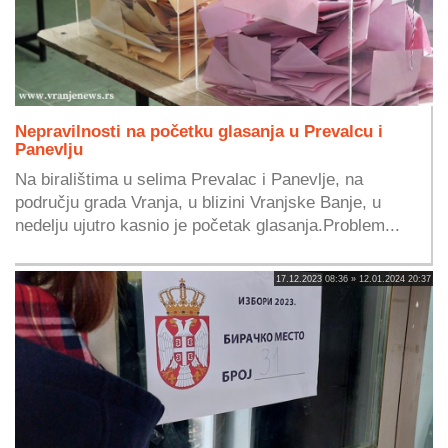
Nepravilnosti na početku glasanja u Prevalcu i
Panevlju
Na biralištima u selima Prevalac i Panevlje, na
području grada Vranja, u blizini Vranjske Banje, u
nedelju ujutro kasnio je početak glasanja.Problem...
17.12.2023 08:36 » 12.01.2024 20:37