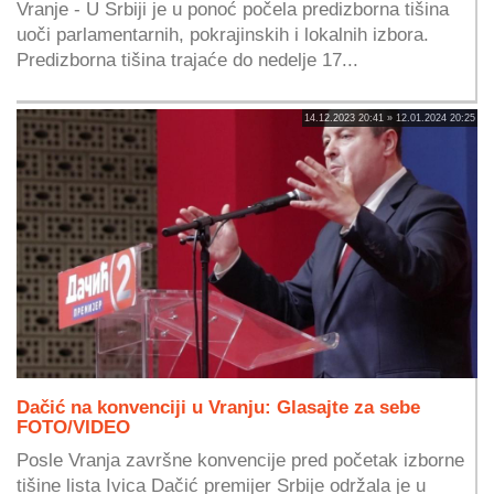
Vranje - U Srbiji je u ponoć počela predizborna tišina
uoči parlamentarnih, pokrajinskih i lokalnih izbora.
Predizborna tišina trajaće do nedelje 17...
14.12.2023 20:41 » 12.01.2024 20:25
Dačić na konvenciji u Vranju: Glasajte za sebe
FOTO/VIDEO
Posle Vranja završne konvencije pred početak izborne
tišine lista Ivica Dačić premijer Srbije održala je u