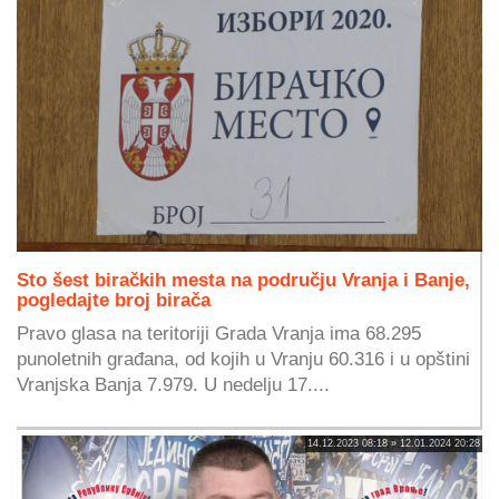
Sto šest biračkih mesta na području Vranja i Banje,
pogledajte broj birača
Pravo glasa na teritoriji Grada Vranja ima 68.295
punoletnih građana, od kojih u Vranju 60.316 i u opštini
Vranjska Banja 7.979. U nedelju 17....
14.12.2023 08:18 » 12.01.2024 20:28