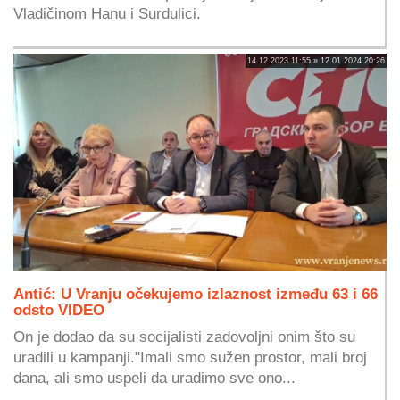
Vladičinom Hanu i Surdulici.
14.12.2023 11:55 » 12.01.2024 20:26
Antić: U Vranju očekujemo izlaznost između 63 i 66
odsto VIDEO
On je dodao da su socijalisti zadovoljni onim što su
uradili u kampanji."Imali smo sužen prostor, mali broj
dana, ali smo uspeli da uradimo sve ono...