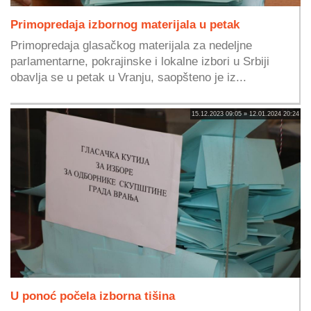
Primopredaja izbornog materijala u petak
Primopredaja glasačkog materijala za nedeljne
parlamentarne, pokrajinske i lokalne izbori u Srbiji
obavlja se u petak u Vranju, saopšteno je iz...
15.12.2023 09:05 » 12.01.2024 20:24
U ponoć počela izborna tišina