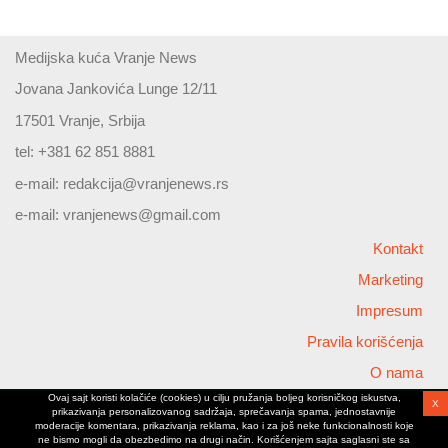
Medijska kuća Vranje News
Jovana Jankovića Lunge 12/11
17501 Vranje, Srbija
tel: +381 62 851 8881
e-mail:
redakcija@vranjenews.rs
e-mail:
vranjenews@gmail.com
Kontakt
Marketing
Impresum
Pravila korišćenja
O nama
Ovaj sajt koristi kolačiće (cookies) u cilju pružanja boljeg korisničkog iskustva,
X
Copyright © 2026 Vranjenews
prikazivanja personalizovanog sadržaja, sprečavanja spama, jednostavnije
All rights reserved
moderacije komentara, prikazivanja reklama, kao i za još neke funkcionalnosti koje
ne bismo mogli da obezbedimo na drugi način. Korišćenjem sajta saglasni ste sa
www.vranjenews.rs