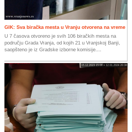
GIK: Sva biračka mesta u Vranju otvorena na vreme
U 7 časova otvoreno je svih 106 biračkih mesta na
području Grada Vranja, od kojih 21 u Vranjskoj Banji,
saopšteno je iz Gradske izborne komisije....
15.12.2023 15:08 » 12.01.2024 20:38