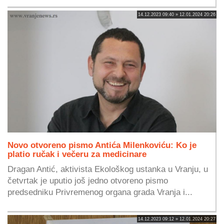
14.12.2023 09:40 » 12.01.2024 20:26
Novo otvoreno pismo Antića Milenkoviću: Ko je
platio ručak i večeru za medicinare
Dragan Antić, aktivista Ekološkog ustanka u Vranju, u
četvrtak je uputio još jedno otvoreno pismo
predsedniku Privremenog organa grada Vranja i...
14.12.2023 09:12 » 12.01.2024 20:27