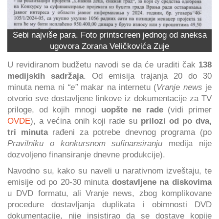
Sebi najviše para. Foto printscreen jednog od aneksa
ugovora Zorana Veličkovića Zuje
U revidiranom budžetu navodi se da će uraditi čak
138
medijskih sadržaja
. Od emisija trajanja 20 do 30
minuta nema ni
“e”
makar na internetu (
Vranje news
je
otvorio sve dostavljene linkove iz dokumentacije za TV
priloge, od kojih mnogi
uopšte ne rade
(vidi primer
OVDE
), a većina onih koji rade su
prilozi od po dva,
tri minuta
rađeni za potrebe dnevnog programa (po
Pravilniku o konkursnom sufinansiranju
medija nije
dozvoljeno finansiranje dnevne produkcije).
Navodno su, kako su naveli u narativnom izveštaju, te
emisije od po 20-30 minuta
dostavljene na diskovima
u DVD formatu, ali Vranje news, zbog komplikovane
procedure dostavljanja duplikata i obimnosti DVD
dokumentacije, nije insistirao da se dostave kopije