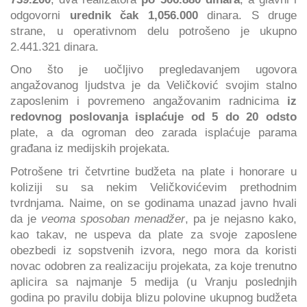
odgovorni
urednik čak 1,056.000
dinara. S druge
strane, u operativnom delu potrošeno je ukupno
2.441.321 dinara.
Ono što je uočljivo pregledavanjem ugovora
angažovanog ljudstva je da Veličković svojim stalno
zaposlenim i povremeno angažovanim radnicima
iz
redovnog poslovanja isplaćuje od 5 do 20 odsto
plate, a da ogroman deo zarada isplaćuje parama
građana iz medijskih projekata.
Potrošene tri četvrtine budžeta na plate i honorare u
koliziji su sa nekim Veličkovićevim prethodnim
tvrdnjama. Naime, on se godinama unazad javno hvali
da je
veoma sposoban menadžer
, pa je nejasno kako,
kao takav, ne uspeva da plate za svoje zaposlene
obezbedi iz sopstvenih izvora, nego mora da koristi
novac odobren za realizaciju projekata, za koje trenutno
aplicira sa najmanje 5 medija (u Vranju poslednjih
godina po pravilu dobija blizu polovine ukupnog budžeta