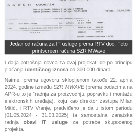
Jedan od računa za IT usluge prema RTV doo. Foto
printscreen računa SZR MWave
I dalja potrošnja novca za ovaj projekat ide po principu
plaćanja
identičnog iznosa
od 360.000 dinara.
Naime, prema ugovoru sklopljenom takođe 22. aprila
2024. godine između
SZR MWAVE
(prema podacima na
APR-u to je “radnja za proizvodnju, popravku i montažu
elektronskih uređaja), koju kao direktor zastupa Milan
Mitić, i RTV Vranje, predviđeno je da u istom periodu
(01.05.2024 - 31.03.2025) ta samostalna zanatska
radnja
obavi IT usluge
za potrebe skupocenog
projekta.