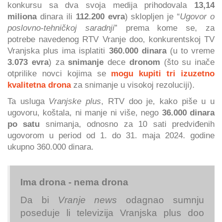
konkursu sa dva svoja medija prihodovala
13,14
miliona
dinara ili
112.200 evra
) sklopljen je “
Ugovor o
poslovno-tehničkoj saradnji
” prema kome se, za
potrebe navedenog RTV Vranje doo, konkurentskoj TV
Vranjska plus ima isplatiti
360.000 dinara
(u to vreme
3.073 evra
) za
snimanje
dece
dronom
(što su inače
otprilike novci kojima se
mogu kupiti tri izuzetno
kvalitetna drona
za snimanje u visokoj rezoluciji).
Ta usluga
Vranjske plus
, RTV doo je, kako piše u u
ugovoru, koštala, ni manje ni više, nego
36.000 dinara
po satu
snimanja, odnosno za 10 sati predviđenih
ugovorom u period od 1. do 31. maja 2024. godine
ukupno 360.000 dinara.
Ima drona - nema drona
Da bi
Vranje news
odagnao sumnju
poseduje li televizija Vranjska plus doo