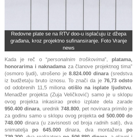
Redovne plate se na RTV doo-u isplaćuju iz džepa
građana, kroz projektno sufinansiranje. Foto Vranje
news
Kada je reč o “
personalnim troškovima
”,
platama,
honorarima i naknadama
za članove projektnog tima”
(osmoro ljudi), utrošeno je
8.824.000 dinara
(sredstva
iz budžeta)u bruto iznosu. To znači da je
76,73 odsto
od odobrenih 11,5 miliona
otišlo na isplate ljudstvu
.
Menadžer projekta (Zuja Veličković) samo je u sklopu
ovog projekta inkasirao preko izplate dela zarade
950.400 dinara
, urednik
748.800
, pet novinara primilo je
za godinu samo u sklopu ovog projekta
od 500.000 do
748.000
dinara (u zavisnosti od broja radnih sati), dva
snimatelja
po 645.000
dinara, dva montažera
po
739.200
, dva realizatora
po 506.880 dinara
, a glavni i