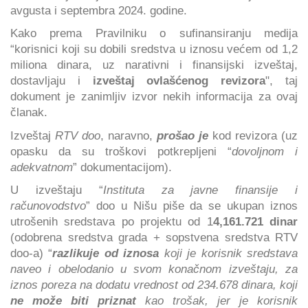
avgusta i septembra 2024. godine.
Kako prema Pravilniku o sufinansiranju medija
“korisnici koji su dobili sredstva u iznosu većem od 1,2
miliona dinara, uz narativni i finansijski izveštaj,
dostavljaju i
izveštaj ovlašćenog revizora
", taj
dokument je zanimljiv izvor nekih informacija za ovaj
članak.
Izveštaj
RTV doo
, naravno,
prošao je
kod revizora (uz
opasku da su troškovi potkrepljeni “
dovoljnom i
adekvatnom
” dokumentacijom).
U izveštaju “
Instituta za javne finansije i
računovodstvo
” doo u Nišu piše da se ukupan iznos
utrošenih sredstava po projektu od 1
4,161.721 dinar
(odobrena sredstva grada + sopstvena sredstva RTV
doo-a) “
razlikuje od iznosa
koji je korisnik sredstava
naveo i obelodanio u svom konačnom izveštaju, za
iznos poreza na dodatu vrednost od 234.678 dinara, koji
ne može biti priznat
kao trošak, jer je korisnik