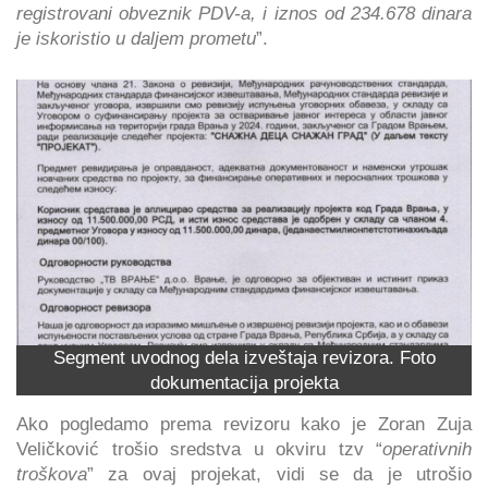
registrovani obveznik PDV-a, i iznos od 234.678 dinara
je iskoristio u daljem prometu
”.
Segment uvodnog dela izveštaja revizora. Foto
dokumentacija projekta
Ako pogledamo prema revizoru kako je Zoran Zuja
Veličković trošio sredstva u okviru tzv “
operativnih
troškova
” za ovaj projekat, vidi se da je utrošio