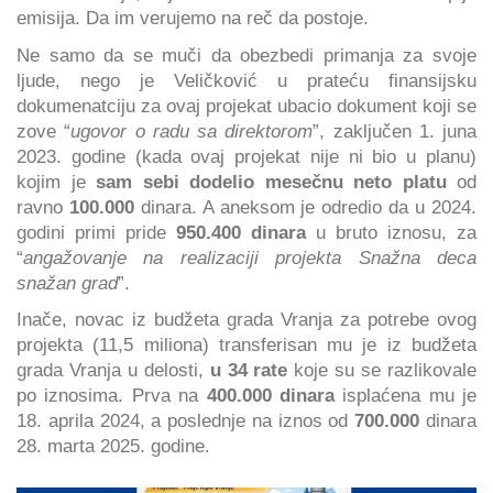
emisija. Da im verujemo na reč da postoje.
Ne samo da se muči da obezbedi primanja za svoje
ljude, nego je Veličković u prateću finansijsku
dokumenatciju za ovaj projekat ubacio dokument koji se
zove “
ugovor o radu sa direktorom
”, zaključen 1. juna
2023. godine (kada ovaj projekat nije ni bio u planu)
kojim je
sam sebi dodelio mesečnu neto platu
od
ravno
100.000
dinara. A aneksom je odredio da u 2024.
godini primi pride
950.400 dinara
u bruto iznosu, za
“
angažovanje na realizaciji projekta Snažna deca
snažan grad
”.
Inače, novac iz budžeta grada Vranja za potrebe ovog
projekta (11,5 miliona) transferisan mu je iz budžeta
grada Vranja u delosti,
u 34 rate
koje su se razlikovale
po iznosima. Prva na
400.000 dinara
isplaćena mu je
18. aprila 2024, a poslednje na iznos od
700.000
dinara
28. marta 2025. godine.