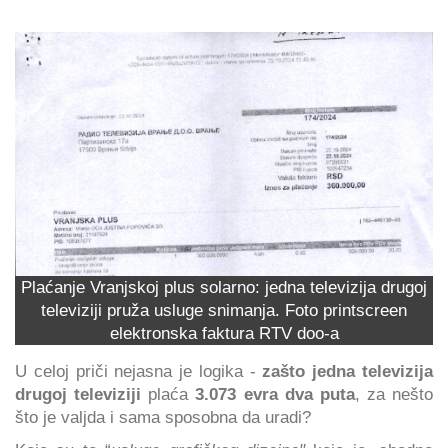
Plaćanje Vranjskoj plus solarno: jedna televizija drugoj
televiziji pruža usluge snimanja. Foto printscreen
elektronska faktura RTV doo-a
U celoj priči nejasna je logika -
zašto jedna televizija
drugoj televiziji
plaća
3.073 evra
dva puta
, za nešto
što je valjda i sama sposobna da uradi?