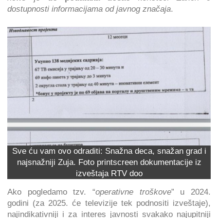
dostupnosti informacijama od javnog značaja
.
Sve ću vam ovo odraditi: Snažna deca, snažan grad i
najsnažniji Zuja. Foto printscreen dokumentacije iz
izveštaja RTV doo
Ako pogledamo tzv. “
operativne troškove
” u 2024.
godini (za 2025. će televizije tek podnositi izveštaje),
najindikativniji i za interes javnosti svakako najupitniji