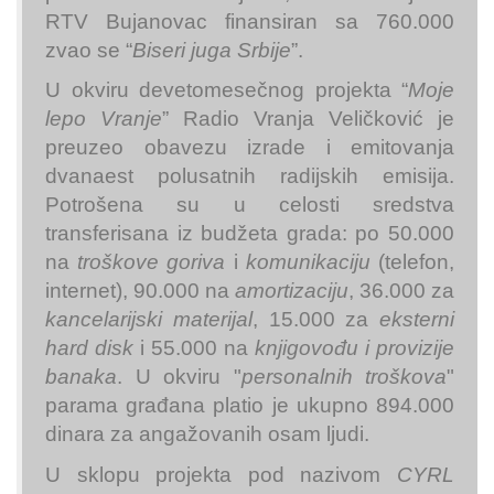
RTV Bujanovac finansiran sa 760.000
zvao se “
Biseri juga Srbije
”.
U okviru devetomesečnog projekta “
Moje
lepo Vranje
” Radio Vranja Veličković je
preuzeo obavezu izrade i emitovanja
dvanaest polusatnih radijskih emisija.
Potrošena su u celosti sredstva
transferisana iz budžeta grada: po 50.000
na
troškove goriva
i
komunikaciju
(telefon,
internet), 90.000 na
amortizaciju
, 36.000 za
kancelarijski materijal
, 15.000 za
eksterni
hard disk
i 55.000 na
knjigovođu i provizije
banaka
. U okviru "
personalnih troškova
"
parama građana platio je ukupno 894.000
dinara za angažovanih osam ljudi.
U sklopu projekta pod nazivom
CYRL