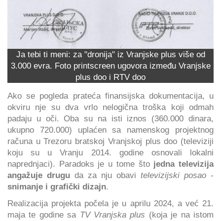
Ja tebi ti meni: za "dronija" iz Vranjske plus više od
3.000 evra. Foto printscreen ugovora između Vranjske
plus doo i RTV doo
Ako se pogleda prateća finansijska dokumentacija, u
okviru nje su dva vrlo nelogična troška koji odmah
padaju u oči. Oba su na isti iznos (360.000 dinara,
ukupno 720.000) uplaćen sa namenskog projektnog
računa u Trezoru bratskoj Vranjskoj plus doo (televiziji
koju su u Vranju 2014. godine osnovali lokalni
naprednjaci). Paradoks je u tome što
jedna televizija
angažuje drugu
da za nju obavi
televizijski posao
-
snimanje i grafički dizajn
.
Realizacija projekta počela je u aprilu 2024, a već 21.
maja te godine sa
TV Vranjska plus
(koja je na istom