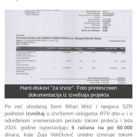
Hard-diskovi "za izvoz". Foto printescreen
dokumentacija iz izveštaja projekta
Po već uhodanoj šemi Milan Mitić i njegova SZR
podnose
izveštaj
o izvršenim uslugama
RTV doo-u
i u
određenom vremenskom periodu tokom proleća i leta
2024. godine ispostavljaju
6 računa na po 60.000
dinara, koje Zuja Veličković uredno izmiruje tokom