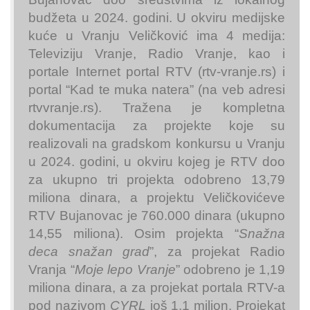
budžeta u 2024. godini. U okviru medijske
kuće u Vranju Veličković ima 4 medija:
Televiziju Vranje, Radio Vranje, kao i
portale Internet portal RTV (rtv-vranje.rs) i
portal “Kad te muka natera” (na veb adresi
rtvvranje.rs). Tražena je kompletna
dokumentacija za projekte koje su
realizovali na gradskom konkursu u Vranju
u 2024. godini, u okviru kojeg je RTV doo
za ukupno tri projekta odobreno 13,79
miliona dinara, a projektu Veličkovićeve
RTV Bujanovac je 760.000 dinara (ukupno
14,55 miliona). Osim projekta “
Snažna
deca snažan grad
”, za projekat Radio
Vranja “
Moje lepo Vranje
” odobreno je 1,19
miliona dinara, a za projekat portala RTV-a
pod nazivom
CYRL
još 1,1 milion. Projekat