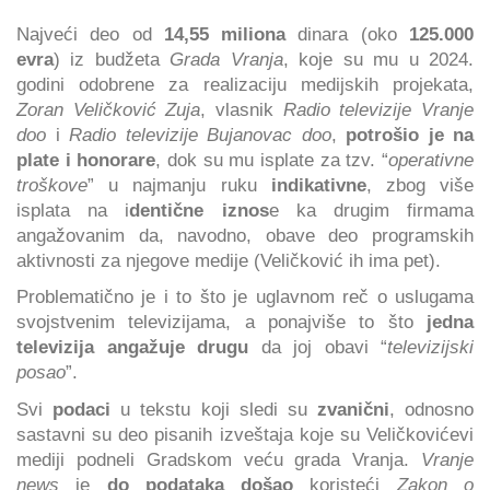
Najveći deo od
14,55 miliona
dinara (oko
125.000
evra
) iz budžeta
Grada Vranja
, koje su mu u 2024.
godini odobrene za realizaciju medijskih projekata,
Zoran Veličković Zuja
, vlasnik
Radio televizije Vranje
doo
i
Radio televizije Bujanovac doo
,
potrošio je na
plate i honorare
, dok su mu isplate za tzv. “
operativne
troškove
” u najmanju ruku
indikativne
, zbog više
isplata na i
dentične iznos
e ka drugim firmama
angažovanim da, navodno, obave deo programskih
aktivnosti za njegove medije (Veličković ih ima pet).
Problematično je i to što je uglavnom reč o uslugama
svojstvenim televizijama, a ponajviše to što
jedna
televizija angažuje drugu
da joj obavi “
televizijski
posao
”.
Svi
podaci
u tekstu koji sledi su
zvanični
, odnosno
sastavni su deo pisanih izveštaja koje su Veličkovićevi
mediji podneli Gradskom veću grada Vranja.
Vranje
news
je
do podataka došao
koristeći
Zakon o