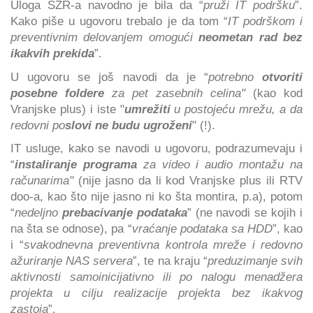
Uloga SZR-a navodno je bila da “
pruži IT podršku
”.
Kako piše u ugovoru trebalo je da tom “
IT podrškom i
preventivnim delovanjem omogući
neometan rad bez
ikakvih prekida
”.
U ugovoru se još navodi da je “
potrebno
otvoriti
posebne foldere
za pet zasebnih celina"
(kao kod
Vranjske plus) i iste "
umrežiti
u postojeću mrežu, a da
redovni po
slovi ne budu ugroženi
" (!).
IT usluge, kako se navodi u ugovoru, podrazumevaju i
“
instaliranje programa
za video i audio montažu na
računarima"
(nije jasno da li kod Vranjske plus ili RTV
doo-a, kao što nije jasno ni ko šta montira, p.a), potom
“
nedeljno
prebacivanje podataka
” (ne navodi se kojih i
na šta se odnose), pa “
vraćanje podataka sa HDD
”, kao
i “
svakodnevna preventivna kontrola mreže i redovno
ažuriranje NAS servera
”, te na kraju “
preduzimanje svih
aktivnosti samoinicijativno ili po nalogu menadžera
projekta u cilju realizacije projekta bez ikakvog
zastoja
”.