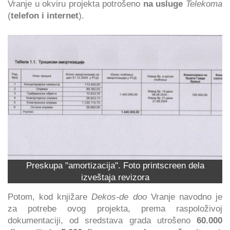
Vranje u okviru projekta potrošeno
na usluge
Telekoma
(
telefon i internet
).
Preskupa "amortizacija". Foto printscreen dela
izveštaja revizora
Potom, kod knjižare
Dekos-de doo
Vranje navodno je
za potrebe ovog projekta, prema raspoloživoj
dokumentaciji, od sredstava grada utrošeno
60.000