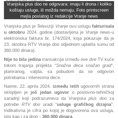
Vranjska plus doo ne odgovara: imaju li drona i koliko
koštaju usluge, ili možda nemaju. Foto printscreen
mejla poslatog iz redakcije Vranje news
Vranjska plus
je
Televiziji Vranje
ovu uslugu
fakturisala
u oktobru
2024. godine (dostavljena je Vranje news-u
elektronska faktura br. 174/2024, koja pokazuje da je
23. oktobra RTV Vranje doo odjednom uplatila sumu od
360.000 dinara).
Nije to bila jedina
transakcija
između ove dve TV kuće
tokom trajanja projekta “
Snažna deca snažan grad
”,
planiranog, valjda, sa pobudom da se odgovori
potrebama i interesima dece.
Naime, 22. aprila 2024.
između istih
ugovornih strana
sklopljen je
još jedan ugovor
o poslovno-tehničkoj
saradnji koji podrazumeva da
Vranjska plus doo
za
potrebe
RTV doo
uradi “
usluge grafičkog dizajna
”.
Indikativna je cifra po kojoj je dogovorena ova usluga,
isto kao i za dron -
360.000 dinara
.