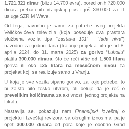
1.721.321 dinar
(blizu 14.700 evra), pored onih 720.000
dinara prebačenih Vranjskoj plus i još 360.000 za IT
usluge SZR M Wave.
Od toga, navodno je samo za potrebe ovog projekta
Veličkovićeva televizija (koja poseduje dva prastara
službena vozila tipa “
zastava 101
” i “
lada niva
”)
navodno za godinu dana (trajanje projekta bilo je od 8.
aprila 2024. do 31. marta 2025)
za gorivo
“
Lukoilu
”
platila
300.000 dinara
, što će reći
više od 1.500 litara
goriva ili oko
125 litara na mesečnom nivou
za
projekat koji se realizuje samo u Vranju.
U koja je sve vozila sipano gorivo, za koje potrebe, to
bi zaista bilo teško utvrditi, ali deluje da je reč o
prevelikim količinama
za aktivnosti jednog projekta na
lokalu.
Nastavlja se, pokazuju nam
Finansijski izveštaj
o
projektu i Izveštaj revizora, sa okruglim iznosima, pa je
opet
300.000 dinara
od para koje je odobrio Grad