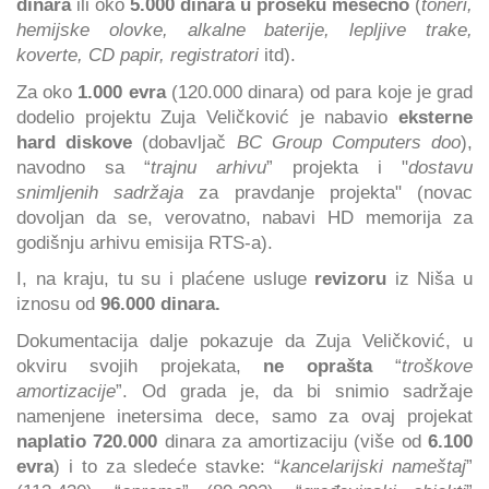
dinara
ili oko
5.000 dinara u proseku mesečno
(
toneri,
hemijske olovke, alkalne baterije, lepljive trake,
koverte, CD papir, registratori
itd).
Za oko
1.000 evra
(120.000 dinara) od para koje je grad
dodelio projektu Zuja Veličković je nabavio
eksterne
hard diskove
(dobavljač
BC Group Computers doo
),
navodno sa “
trajnu arhivu
” projekta i "
dostavu
snimljenih sadržaja
za pravdanje projekta" (novac
dovoljan da se, verovatno, nabavi HD memorija za
godišnju arhivu emisija RTS-a).
I, na kraju, tu su i plaćene usluge
revizoru
iz Niša u
iznosu od
96.000 dinara.
Dokumentacija dalje pokazuje da Zuja Veličković, u
okviru svojih projekata,
ne oprašta
“
troškove
amortizacije
”. Od grada je, da bi snimio sadržaje
namenjene inetersima dece, samo za ovaj projekat
naplatio 720.000
dinara za amortizaciju (više od
6.100
evra
) i to za sledeće stavke: “
kancelarijski nameštaj
”