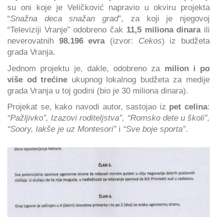
su oni koje je Veličković napravio u okviru projekta
“
Snažna deca snažan grad
”, za koji je njegovoj
“Televiziji Vranje” odobreno čak
11,5 miliona dinara
ili
neverovatnih
98.196 evra
(izvor:
Cekos
) iz budžeta
grada Vranja.
Jednom projektu je, dakle, odobreno za
milion i po
više od trećine
ukupnog lokalnog budžeta za medije
grada Vranja u toj godini (bio je 30 miliona dinara).
Projekat se, kako navodi autor, sastojao iz
pet celina
:
“Pažljivko”, Izazovi roditeljstva”, “Romsko dete u školi”,
“Soory, lakše je uz Montesori”
i
“Sve boje sporta”
.