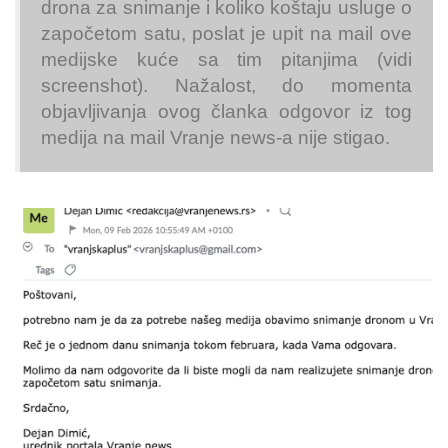
drona za snimanje i koliko koštaju usluge o
započetom satu, poslat je upit na mail ove
medijske kuće sa tim pitanjima (vidi
screenshot). Nažalost, do momenta
objavljivanja ovog članka odgovor iz tog
medija na mail Vranje news-a nije stigao.