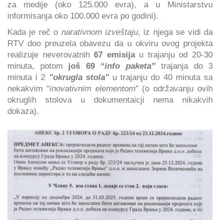
za medije (oko 125.000 evra), a u Ministarstvu
informisanja oko 100.000 evra po godini).
Kada je reč o
narativnom izveštaju
, iz njega se vidi da
RTV doo preuzela obavezu da u okviru ovog projekta
realizuje neverovatnih
67 emisija
u trajanju od 20-30
minuta, potom
još 69
“info paketa”
trajanja do 3
minuta i 2
"okrugla stola"
u trajanju do 40 minuta sa
nekakvim “
inovativnim elementom
” (o održavanju ovih
okruglih stolova u dokumentaicji nema nikakvih
dokaza).