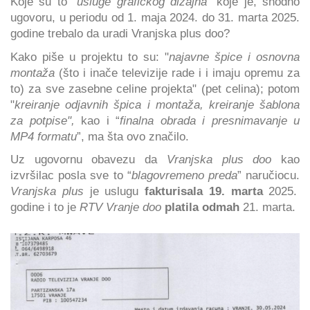
Koje su to “
usluge grafičkog dizajna"
koje je, shodno
ugovoru, u periodu od 1. maja 2024. do 31. marta 2025.
godine trebalo da uradi Vranjska plus doo?
Kako piše u projektu to su: "
najavne špice i osnovna
montaža
(što i inače televizije rade i i imaju opremu za
to) za sve zasebne celine projekta" (pet celina); potom
"
kreiranje odjavnih špica i montaža, kreiranje šablona
za potpise",
kao i “
finalna obrada i presnimavanje u
MP4 formatu
”, ma šta ovo značilo.
Uz ugovornu obavezu da
Vranjska plus doo
kao
izvršilac posla sve to “
blagovremeno preda
” naručiocu.
Vranjska plus
je uslugu
fakturisala 19. marta
2025.
godine i to je
RTV Vranje doo
platila odmah
21. marta.