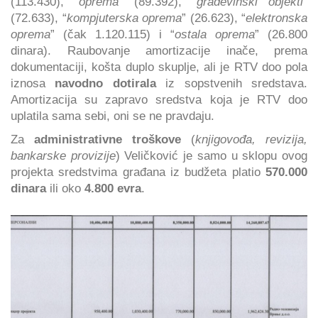
(113.430), “
oprema
” (89.392), “
građevinski objekti
”
(72.633), “
kompjuterska oprema
” (26.623), “
elektronska
oprema
” (čak 1.120.115) i “
ostala oprema
” (26.800
dinara). Raubovanje amortizacije inače, prema
dokumentaciji, košta duplo skuplje, ali je RTV doo pola
iznosa
navodno dotirala
iz sopstvenih sredstava.
Amortizacija su zapravo sredstva koja je RTV doo
uplatila sama sebi, oni se ne pravdaju.
Za
administrativne troškove
(
knjigovođa, revizija,
bankarske provizije
) Veličković je samo u sklopu ovog
projekta sredstvima građana iz budžeta platio
570.000
dinara
ili oko
4.800 evra
.