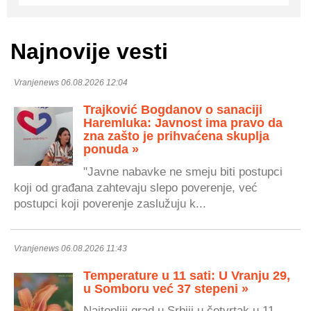
Najnovije vesti
Vranjenews 06.08.2026 12:04
Trajković Bogdanov o sanaciji
Haremluka: Javnost ima pravo da
zna zašto je prihvaćena skuplja
ponuda »
"Javne nabavke ne smeju biti postupci
koji od građana zahtevaju slepo poverenje, već
postupci koji poverenje zaslužuju k...
Vranjenews 06.08.2026 11:43
Temperature u 11 sati: U Vranju 29,
u Somboru već 37 stepeni »
Najtopliji grad u Srbiji u četvrtak u 11