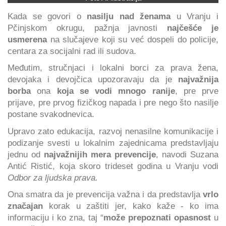
Kada se govori o
nasilju nad ženama
u Vranju i
Pčinjskom okrugu, pažnja javnosti
najčešće je
usmerena
na slučajeve koji su već dospeli do policije,
centara za socijalni rad ili sudova.
Međutim, stručnjaci i lokalni borci za prava žena,
devojaka i devojčica upozoravaju da je
najvažnija
borba
ona
koja se vodi mnogo ranije
, pre prve
prijave, pre prvog fizičkog napada i pre nego što nasilje
postane svakodnevica.
Upravo zato edukacija, razvoj nenasilne komunikacije i
podizanje svesti u lokalnim zajednicama predstavljaju
jednu od
najvažnijih mera prevencije
, navodi Suzana
Antić Ristić, koja skoro trideset godina u Vranju vodi
Odbor za ljudska prava.
Ona smatra da je prevencija važna i da predstavlja
vrlo
značajan
korak u zaštiti jer, kako kaže - ko ima
informaciju i ko zna, taj “
može prepoznati opasnost
u