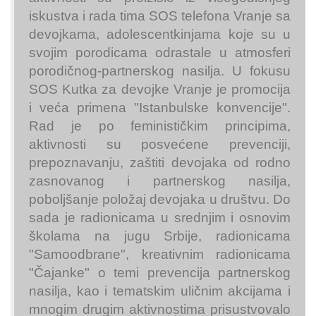
iskustva i rada tima SOS telefona Vranje sa
devojkama, adolescentkinjama koje su u
svojim porodicama odrastale u atmosferi
porodičnog-partnerskog nasilja. U fokusu
SOS Kutka za devojke Vranje je promocija
i veća primena "Istanbulske konvencije".
Rad je po feminističkim principima,
aktivnosti su posvećene prevenciji,
prepoznavanju, zaštiti devojaka od rodno
zasnovanog i partnerskog nasilja,
poboljšanje položaj devojaka u društvu. Do
sada je radionicama u srednjim i osnovim
školama na jugu Srbije, radionicama
"Samoodbrane", kreativnim radionicama
"Čajanke" o temi prevencija partnerskog
nasilja, kao i tematskim uličnim akcijama i
mnogim drugim aktivnostima prisustvovalo