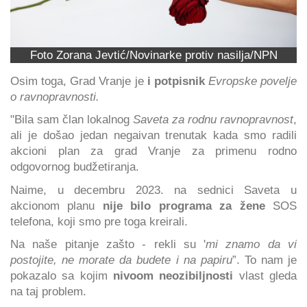
Foto Zorana Jevtić/Novinarke protiv nasilja/NPN
Osim toga, Grad Vranje je
i potpisnik
Evropske povelje
o ravnopravnosti.
"Bila sam član lokalnog
Saveta za rodnu ravnopravnost
,
ali je došao jedan negaivan trenutak kada smo radili
akcioni plan za grad Vranje za primenu rodno
odgovornog budžetiranja.
Naime, u decembru 2023. na sednici Saveta u
akcionom planu
nije bilo programa za žene
SOS
telefona, koji smo pre toga kreirali.
Na naše pitanje zašto - rekli su '
mi znamo da vi
postojite, ne morate da budete i na papiru
”. To nam je
pokazalo sa kojim
nivoom neozibiljnosti
vlast gleda
na taj problem.