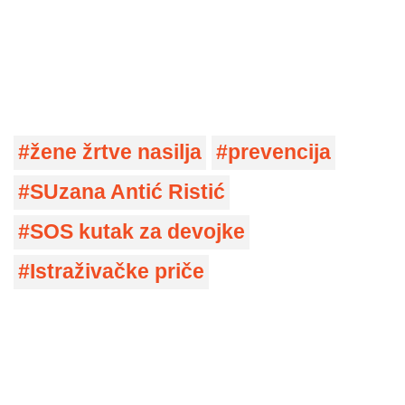
žene žrtve nasilja
prevencija
SUzana Antić Ristić
SOS kutak za devojke
Istraživačke priče