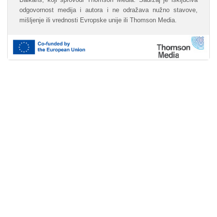
odgovornost medija i autora i ne odražava nužno stavove,
mišljenje ili vrednosti Evropske unije ili Thomson Media.