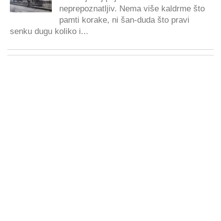
neprepoznatljiv. Nema više kaldrme što
pamti korake, ni šan-duda što pravi
senku dugu koliko i...