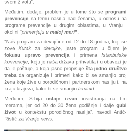
svom životu”.
Međutim, dodaje, problem je u tome što se
programi
prevencije
na temu nasilja nad ženama, u odnosu na
programe prevencije u drugim oblastima, u Vranju i
okolini
“primenjuju
u maloj meri
”
.
“Naš program za devojčice od 12 do 18 godina, koji se
zove
Kutak za devojke
, jeste program u čijem je
fokusu upravo prevencija
i primena
Istanbulske
konvencije
, koju je naša država prihvatila i u obavezi je
da je poštuje, a koja jasno propisuje
šta jedno društvo
treba
da organizuje i primeni kako bi se smanjio broj
žena koje žive u porodičnom i partnerskom nasilju i, na
kraju krajeva, kako bi se smanjio
femicid
.
Međutim, Srbija
ostaje izvan
insistiranja na tim
merama, jer od 20 do 30 žena godišnje i dalje
gubi
život
u kontekstu porodičnog nasilja”, navodi Antić-
Ristić za
Vranje news.