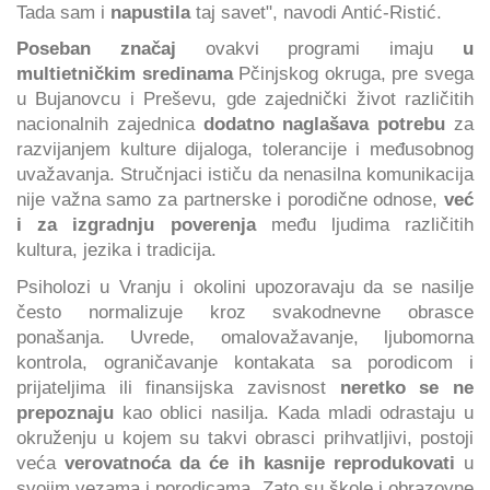
Tada sam i
napustila
taj savet", navodi Antić-Ristić.
Poseban značaj
ovakvi programi imaju
u
multietničkim sredinama
Pčinjskog okruga, pre svega
u Bujanovcu i Preševu, gde zajednički život različitih
nacionalnih zajednica
dodatno naglašava potrebu
za
razvijanjem kulture dijaloga, tolerancije i međusobnog
uvažavanja. Stručnjaci ističu da nenasilna komunikacija
nije važna samo za partnerske i porodične odnose,
već
i za izgradnju poverenja
među ljudima različitih
kultura, jezika i tradicija.
Psiholozi u Vranju i okolini upozoravaju da se nasilje
često normalizuje kroz svakodnevne obrasce
ponašanja. Uvrede, omalovažavanje, ljubomorna
kontrola, ograničavanje kontakata sa porodicom i
prijateljima ili finansijska zavisnost
neretko se ne
prepoznaju
kao oblici nasilja. Kada mladi odrastaju u
okruženju u kojem su takvi obrasci prihvatljivi, postoji
veća
verovatnoća da će ih kasnije reprodukovati
u
svojim vezama i porodicama. Zato su škole i obrazovne