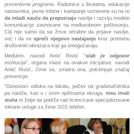
preventivne programe
. Radionice u školama, edukacije
nastavnika, javne tribine i kampanje usmerene su na to
da mladi nauče da prepoznaju
nasilje i razviju modele
komunikacije zasnovane na međusobnom poštovanju.
Cilj nije samo da se žrtve ohrabre da prijave nasilje,
već i da se
spreči njegovo nastajanje
kroz promenu
društvenih obrazaca koji ga omogućavaju.
Međutim, navodi Antić Ristić "
slab je odgovor
institucija
", organa vlasti na ovakve inicijative, navodi
Antić Ristić, čime se, smatra ona,
potcenjuje značaj
prevencije
.
“Donosioci odluka na lokalu, počev od gradonačelnika
pa naniže, kao u i svim opštinama okruga,
nisu imali
sluha
ni želje da podrže rad licencirane specijalizovane
loklane usluge za žene
SOS telefon
.