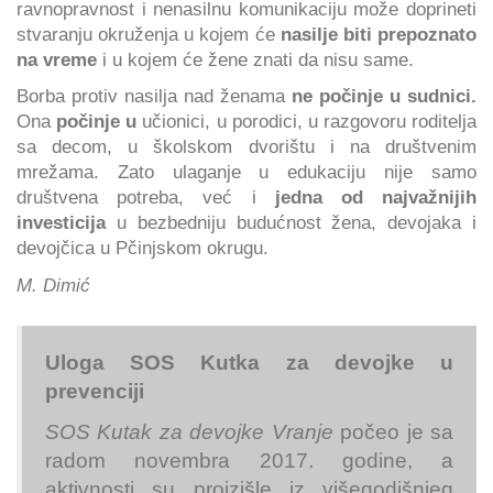
ravnopravnost i nenasilnu komunikaciju može doprineti
stvaranju okruženja u kojem će
nasilje biti prepoznato
na vreme
i u kojem će žene znati da nisu same.
Borba protiv nasilja nad ženama
ne počinje u sudnici.
Ona
počinje u
učionici, u porodici, u razgovoru roditelja
sa decom, u školskom dvorištu i na društvenim
mrežama. Zato ulaganje u edukaciju nije samo
društvena potreba, već i
jedna od najvažnijih
investicija
u bezbedniju budućnost žena, devojaka i
devojčica u Pčinjskom okrugu.
M. Dimić
Uloga SOS Kutka za devojke u
prevenciji
SOS Kutak za devojke Vranje
počeo je sa
radom novembra 2017. godine, a
aktivnosti su proizišle iz višegodišnjeg