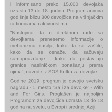
i informisano preko 15.000 devojaka
uzrasta 13 do 18 godina. Program animira
godišnje blizu 800 devojčica na vršnjačkim
radionicama i aktivnostima.
"Nastojimo da u direktnom radu sa
devojkama prenesemo informacije o
mehanizmu nasilja, kako da se zaštite,
kako da se osnaže, da sačuvaju
samopouzdanje i kako da postavljaju
granice nasilničkom ponašanju prema
njima", navode iz SOS Kutka za devojke.
Godine 2019. program je osvojio svetsku
nagradu - 1. mesto "Sa i za devojke” - With
and For Girls. Proglašen je najboljim
Programom za devojčice uzrasta 13 do 18
godina na svetu, u Evropi i srednjoj Aziji.