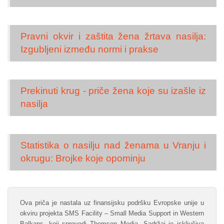
Pravni okvir i zaštita žena žrtava nasilja:
Izgubljeni između normi i prakse
Prekinuti krug - priče žena koje su izašle iz
nasilja
Statistika o nasilju nad ženama u Vranju i
okrugu: Brojke koje opominju
Ova priča je nastala uz finansijsku podršku Evropske unije u
okviru projekta SMS Facility – Small Media Support in Western
Balkans, koji sprovodi Thomson Media. Sadržaj je isključiva