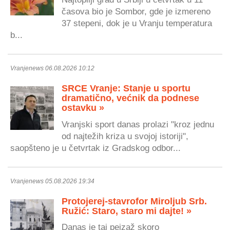
časova bio je Sombor, gde je izmereno
37 stepeni, dok je u Vranju temperatura
b...
Vranjenews 06.08.2026 10:12
SRCE Vranje: Stanje u sportu
dramatično, većnik da podnese
ostavku »
Vranjski sport danas prolazi "kroz jednu
od najtežih kriza u svojoj istoriji",
saopšteno je u četvrtak iz Gradskog odbor...
Vranjenews 05.08.2026 19:34
Protojerej-stavrofor Miroljub Srb.
Ružić: Staro, staro mi dajte! »
Danas je taj pejzaž skoro