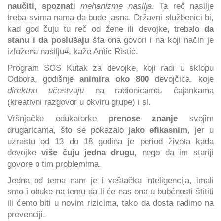
naučiti, spoznati
mehanizme nasilja
. Ta reč nasilje
treba svima nama da bude jasna. Državni službenici bi,
kad god čuju tu reč od žene ili devojke, trebalo
da
stanu i da poslušaju
šta ona govori i na koji način je
izložena nasilju#, kaže Antić Ristić.
Program SOS Kutak za devojke, koji radi u sklopu
Odbora, godišnje
animira oko 800
devojčica, koje
direktno učestvuju
na radionicama, čajankama
(kreativni razgovor u okviru grupe) i sl.
Vršnjačke edukatorke
prenose znanje
svojim
drugaricama, što se pokazalo
jako efikasnim
, jer u
uzrastu od 13 do 18 godina je period života kada
devojke
više čuju jedna drugu
, nego da im stariji
govore o tim problemima.
Jedna od tema nam je i veštačka inteligencija, imali
smo i obuke na temu da li će nas ona u bubćnosti štititi
ili ćemo biti u novim rizicima, tako da dosta radimo na
prevenciji.