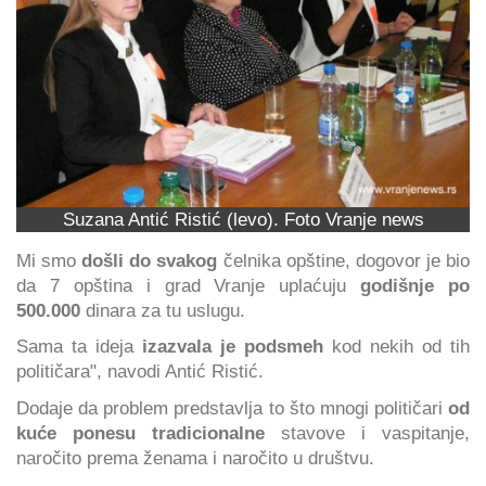
Suzana Antić Ristić (levo). Foto Vranje news
Mi smo
došli do svakog
čelnika opštine, dogovor je bio
da 7 opština i grad Vranje uplaćuju
godišnje po
500.000
dinara za tu uslugu.
Sama ta ideja
izazvala je podsmeh
kod nekih od tih
političara", navodi Antić Ristić.
Dodaje da problem predstavlja to što mnogi političari
od
kuće ponesu tradicionalne
stavove i vaspitanje,
naročito prema ženama i naročito u društvu.