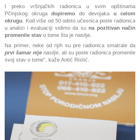
I preko vršnjačkih radionica u svim opštinama
Pčinjskog okruga
dopiremo
do devojaka
u celom
okrugu
. Kod više od 50 odsto učesnica posle radionica
u analizi i evaluaciji vidimo da su
na pozitivan način
promenile stav
o tome šta je nasilje.
Na primer, neke od njih su pre radionica smatrale da
prvi šamar nije
nasilje
, ali su posle radionica promenile
svoj stav o tome”, kaže Antić Ristić.