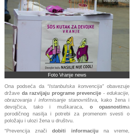
Foto Vranje news
Ona podseća da
“Istanbulska konvencija”
obavezuje
države
da razvijaju programe prevencije
-
edukacije,
obrazovanja i informisanje
stanovništva, kako žena i
devojčica, tako i muškaraca,
o opasnostim
a
porodičnog nasilja i potrebi za promenom svesti o
položaju i ulozi žena u društvu.
“Prevencija znači
dobiti informaciju
na vreme,