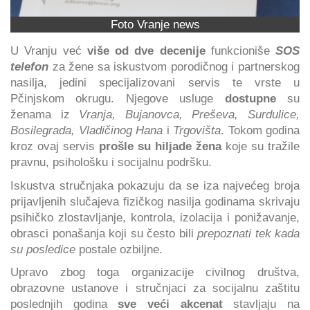
Foto Vranje news
U Vranju već
više od dve decenije
funkcioniše
SOS
telefon
za žene sa iskustvom porodičnog i partnerskog
nasilja, jedini specijalizovani servis te vrste u
Pčinjskom okrugu. Njegove usluge
dostupne
su
ženama iz
Vranja, Bujanovca, Preševa, Surdulice,
Bosilegrada, Vladičinog Hana
i
Trgovišta
. Tokom godina
kroz ovaj servis
prošle su hiljade žena
koje su tražile
pravnu, psihološku i socijalnu podršku.
Iskustva stručnjaka pokazuju da se iza najvećeg broja
prijavljenih slučajeva fizičkog nasilja godinama skrivaju
psihičko zlostavljanje, kontrola, izolacija i ponižavanje,
obrasci ponašanja koji su često bili
prepoznati tek kada
su posledice
postale ozbiljne.
Upravo zbog toga organizacije civilnog društva,
obrazovne ustanove i stručnjaci za socijalnu zaštitu
poslednjih godina
sve veći akcenat
stavljaju na