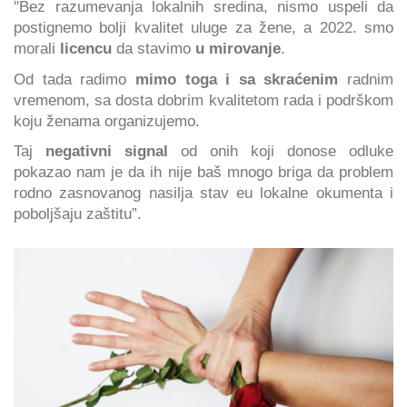
"Bez razumevanja lokalnih sredina, nismo uspeli da
postignemo bolji kvalitet uluge za žene, a 2022. smo
morali
licencu
da stavimo
u mirovanje
.
Od tada radimo
mimo toga i sa skraćenim
radnim
vremenom, sa dosta dobrim kvalitetom rada i podrškom
koju ženama organizujemo.
Taj
negativni signal
od onih koji donose odluke
pokazao nam je da ih nije baš mnogo briga da problem
rodno zasnovanog nasilja stav eu lokalne okumenta i
poboljšaju zaštitu”.