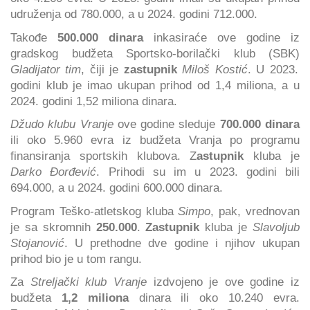
udruženja od 780.000, a u 2024. godini 712.000.
Takođe
500.000 dinara
inkasiraće ove godine iz
gradskog budžeta Sportsko-borilački klub (SBK)
Gladijator tim
, čiji je
zastupnik
Miloš Kostić
. U 2023.
godini klub je imao ukupan prihod od 1,4 miliona, a u
2024. godini 1,52 miliona dinara.
Džudo klubu Vranje
ove godine sleduje
700.000 dinara
ili oko 5.960 evra iz budžeta Vranja po programu
finansiranja sportskih klubova. Z
astupnik
kluba je
Darko Đorđević
. Prihodi su im u 2023. godini bili
694.000, a u 2024. godini 600.000 dinara.
Program Teško-atletskog kluba
Simpo
, pak, vrednovan
je sa skromnih
250.000
.
Zastupnik
kluba je
Slavoljub
Stojanović
. U prethodne dve godine i njihov ukupan
prihod bio je u tom rangu.
Za
Streljački klub Vranje
izdvojeno je ove godine iz
budžeta
1,2 miliona
dinara ili oko 10.240 evra.