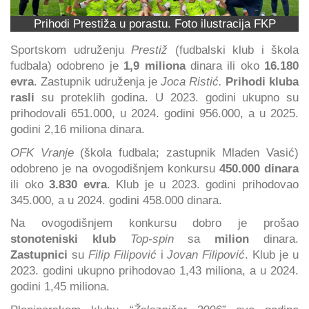
Prihodi Prestiža u porastu. Foto ilustracija FKP
Sportskom udruženju
Prestiž
(fudbalski klub i škola
fudbala) odobreno je
1,9 miliona
dinara ili oko
16.180
evra
. Zastupnik udruženja je
Joca Ristić.
Prihodi kluba
rasli
su proteklih godina. U 2023. godini ukupno su
prihodovali 651.000, u 2024. godini 956.000, a u 2025.
godini 2,16 miliona dinara.
OFK Vranje
(škola fudbala; zastupnik Mladen Vasić)
odobreno je na ovogodišnjem konkursu
450.000 dinara
ili oko
3.830 evra
. Klub je u 2023. godini prihodovao
345.000, a u 2024. godini 458.000 dinara.
Na ovogodišnjem konkursu dobro je prošao
stonoteniski klub
Top-spin
sa
milion
dinara.
Zastupnici
su
Filip Filipović
i
Jovan Filipović
. Klub je u
2023. godini ukupno prihodovao 1,43 miliona, a u 2024.
godini 1,45 miliona.