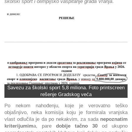
školski sport i olimpijsko vaspitanje grada Vranja
.
Savezu za školski sport 5,8 miliona. Foto printscreen
rešenje Gradskog veća
Po nekom nahođenju, koje je verovatno teško
objašnjivo, neka komisija koju je formirala vranjska
vlast odlučila je da po nekakvim, za sada
nepoznatim
kriterijumim
a, pare
dobije tačno 30
od ukupno