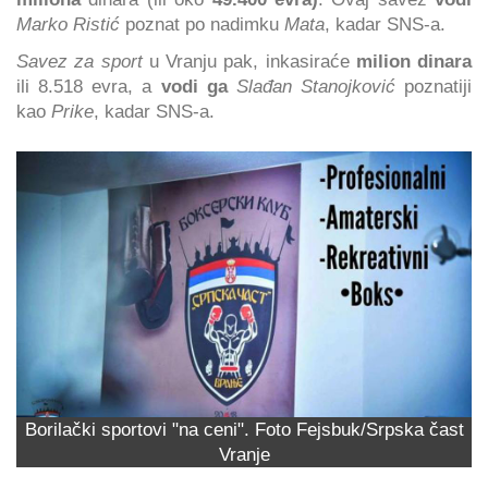
Marko Ristić
poznat po nadimku
Mata
, kadar SNS-a.
Savez za sport
u Vranju pak, inkasiraće
milion dinara
ili 8.518 evra, a
vodi ga
Slađan Stanojković
poznatiji
kao
Prike
, kadar SNS-a.
Borilački sportovi "na ceni". Foto Fejsbuk/Srpska čast
Vranje