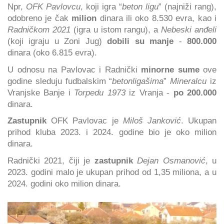
Npr,
OFK Pavlovcu
, koji igra “
beton ligu
” (najniži rang),
odobreno je čak
milion
dinara ili oko 8.530 evra, kao i
Radničkom 2021
(igra u istom rangu), a
Nebeski anđeli
(koji igraju u Zoni Jug)
dobili su manje
-
800.000
dinara (oko 6.815 evra).
U odnosu na Pavlovac i Radnički
minorne sume
ove
godine sleduju fudbalskim “
betonligašima
”
Mineralcu
iz
Vranjske Banje i
Torpedu 1973
iz Vranja -
po 200.000
dinara.
Zastupnik
OFK Pavlovac je
Miloš Janković
. Ukupan
prihod kluba 2023. i 2024. godine bio je oko milion
dinara.
Radnički 2021, čiji je
zastupnik
Dejan Osmanović
, u
2023. godini malo je ukupan prihod od 1,35 miliona, a u
2024. godini oko milion dinara.