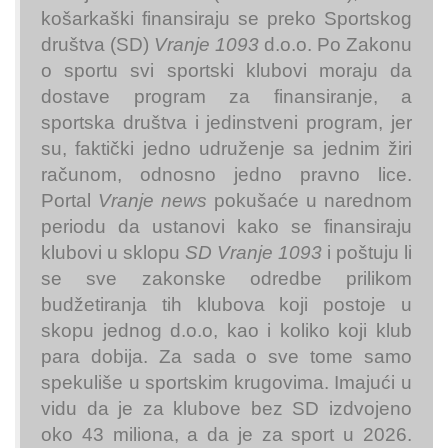
košarkaški finansiraju se preko Sportskog
društva (SD)
Vranje 1093
d.o.o. Po Zakonu
o sportu svi sportski klubovi moraju da
dostave program za finansiranje, a
sportska društva i jedinstveni program, jer
su, faktički jedno udruženje sa jednim žiri
računom, odnosno jedno pravno lice.
Portal
Vranje news
pokušaće u narednom
periodu da ustanovi kako se finansiraju
klubovi u sklopu
SD Vranje 1093
i poštuju li
se sve zakonske odredbe prilikom
budžetiranja tih klubova koji postoje u
skopu jednog d.o.o, kao i koliko koji klub
para dobija. Za sada o sve tome samo
spekuliše u sportskim krugovima. Imajući u
vidu da je za klubove bez SD izdvojeno
oko 43 miliona, a da je za sport u 2026.