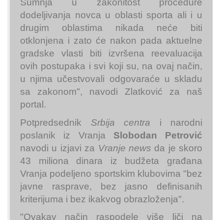
Sumnja u zakonitost procedure
dodeljivanja novca u oblasti sporta ali i u
drugim oblastima nikada neće biti
otklonjena i zato će nakon pada aktuelne
gradske vlasti biti izvršena reevaluacija
ovih postupaka i svi koji su, na ovaj način,
u njima učestvovali odgovaraće u skladu
sa zakonom", navodi Zlatković za naš
portal.
Potpredsednik
Srbija centra
i narodni
poslanik iz Vranja
Slobodan Petrović
navodi u izjavi za
Vranje news
da je skoro
43 miliona dinara iz budžeta građana
Vranja podeljeno sportskim klubovima "bez
javne rasprave, bez jasno definisanih
kriterijuma i bez ikakvog obrazloženja".
"Ovakav način raspodele više liči na