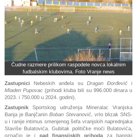
Čudne razmere prilikom raspodele novca lokalnim
fudbalskim klubovima. Foto Vranje news
Zastupnici
Nebeskih anđela su
Dragan Đorđević
i
Mladen Pupovac
(prihodi kluba bili su 996.000 dinara u
2023. i 750.000 u 2024. godini).
Zastupnik
Sportskog udruženja Mineralac Vranjska
Banja je Banjčanin
Boban Stevanović
, vrlo blizak SNS-
u i ranije intimus smenjenog šefa vranjskih naprednjaka
Slaviše Bulatovića. Gubitak političke moći Bulatovića,
označio je i
pad finansijskih prihoda
za banjski