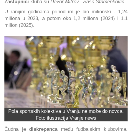
Zastupnici
kluba su
Davor Mitrov
i
Saša Stamenković
.
U ranijim godinama prihod im je bio milionski - 1,24
miliona u 2023, a potom oko 1,2 miliona (2024) i 1,1
milion (2025).
Pola sportskih kolektiva u Vranju ne može do novca.
Foto ilustracija Vranje news
Čudna je
diskrepanca
među fudbalskim klubovima.