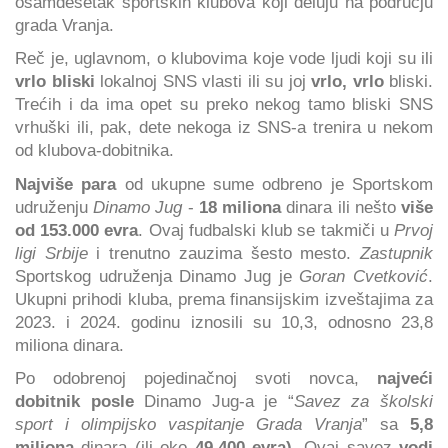
osamdesetak sportskih klubova koji deluju na području
grada Vranja.
Reč je, uglavnom, o klubovima koje vode ljudi koji su ili
vrlo bliski
lokalnoj SNS vlasti ili su joj
vrlo, vrlo
bliski.
Trećih i da ima opet su preko nekog tamo bliski SNS
vrhuški ili, pak, dete nekoga iz SNS-a trenira u nekom
od klubova-dobitnika.
Najviše para
od ukupne sume odbreno je Sportskom
udruženju
Dinamo Jug
-
18 miliona
dinara ili nešto
više
od 153.000 evra
. Ovaj fudbalski klub se takmiči u
Prvoj
ligi Srbije
i trenutno zauzima šesto mesto.
Zastupnik
Sportskog udruženja Dinamo Jug je
Goran Cvetković
.
Ukupni prihodi kluba, prema finansijskim izveštajima za
2023. i 2024. godinu iznosili su 10,3, odnosno 23,8
miliona dinara.
Po odobrenoj pojedinačnoj svoti novca,
najveći
dobitnik posle
Dinamo Jug-a je “
Savez za školski
sport i olimpijsko vaspitanje Grada Vranja
” sa
5,8
miliona
dinara (ili oko
49.400 evra)
. Ovaj savez
vodi