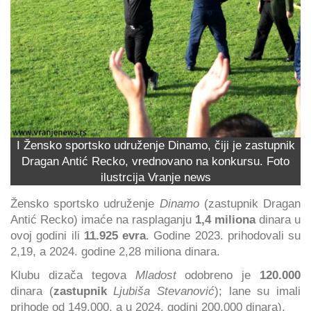
I Žensko sportsko udruženje Dinamo, čiji je zastupnik
Dragan Antić Recko, vrednovano na konkursu. Foto
ilustrcija Vranje news
Žensko sportsko udruženje
Dinamo
(zastupnik Dragan
Antić Recko) imaće na rasplaganju
1,4 miliona
dinara u
ovoj godini ili
11.925 evra
. Godine 2023. prihodovali su
2,19, a 2024. godine 2,28 miliona dinara.
Klubu dizača tegova
Mladost
odobreno je
120.000
dinara (
zastupnik
Ljubiša Stevanović
); lane su imali
prihode od 149.000, a u 2024. godini 200.000 dinara).