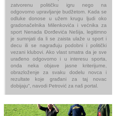
zatvorenu političku igru nego na
odgovorno upravljanje budžetom. Kada se
odluke donose u užem krugu ljudi oko
gradonačelnika Milenkovića i većnika za
sport Nenada Đorđevića Nešija, legitimno
je sumnjati da li se zaista ulaže u sport i
decu ili se nagrađuju podobni i politički
vezani klubovi. Ako vlast smatra da je sve
urađeno odgovorno i u interesu sporta,
onda neka objave jasne kriterijume,
obrazloženje za svaku dodelu novca i
rezultate koje građani za taj novac
dobijaju", navodi Petrović za naš portal.