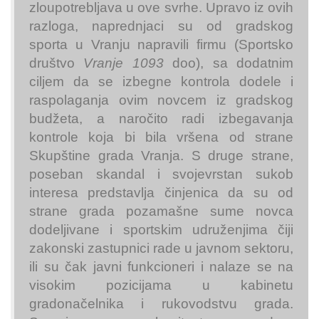
zloupotrebljava u ove svrhe. Upravo iz ovih
razloga, naprednjaci su od gradskog
sporta u Vranju napravili firmu (Sportsko
društvo
Vranje 1093
doo), sa dodatnim
ciljem da se izbegne kontrola dodele i
raspolaganja ovim novcem iz gradskog
budžeta, a naročito radi izbegavanja
kontrole koja bi bila vršena od strane
Skupštine grada Vranja. S druge strane,
poseban skandal i svojevrstan sukob
interesa predstavlja činjenica da su od
strane grada pozamašne sume novca
dodeljivane i sportskim udruženjima čiji
zakonski zastupnici rade u javnom sektoru,
ili su čak javni funkcioneri i nalaze se na
visokim pozicijama u kabinetu
gradonačelnika i rukovodstvu grada.