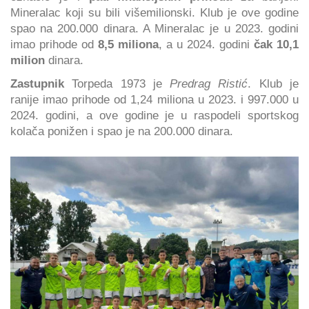
Mineralac koji su bili višemilionski. Klub je ove godine
spao na 200.000 dinara. A Mineralac je u 2023. godini
imao prihode od
8,5 miliona
, a u 2024. godini
čak 10,1
milion
dinara.
Zastupnik
Torpeda 1973 je
Predrag Ristić
. Klub je
ranije imao prihode od 1,24 miliona u 2023. i 997.000 u
2024. godini, a ove godine je u raspodeli sportskog
kolača ponižen i spao je na 200.000 dinara.