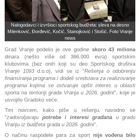
Nalogodavci i izvršioci sportskog budžeta: sleva na desno
Milenković, Đorđević, Kočić, Stanojković i Stošić. Foto Vranje
news
Grad Vranje podelio je ove godine
skoro 43 miliona
dinara (nešto više od 366.000 evra) sportskim
klubovima (bez onih koji su deo Sportskog društva
Vranje 1093
d.o.o), vidi se iz “
Rešenja o odobrenju
finansiranja programa i dodeli sredstava za realizovanje
programa kojima se ostvaruje opšti interes u oblasti
sporta na teritoriji grada Vranja u 2026. godini
”, koje je
usvojilo Gradsko veće.
Tim novcem, kako piše u rešenju, navodno se
“
zadovoljavaju
potrebe i interesi građana
u gradu
Vranju iz budžeta grada u 2026. godini
”.
O načinu raspodele para za sport
nije vođena bilo