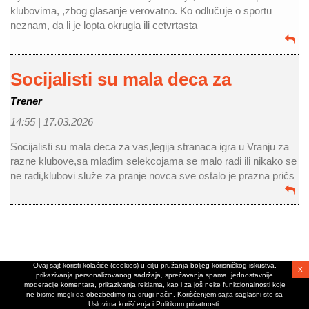
klubovima, ,zbog glasanje verovatno. Ko odlučuje o sportu
neznam, da li je lopta okrugla ili cetvrtasta
Socijalisti su mala deca za
Trener
14:55 |
17.03.2026
Socijalisti su mala deca za vas,legija stranaca igra u Vranju za
razne klubove,sa mlađim selekcojama se malo radi ili nikako se
ne radi,klubovi služe za pranje novca sve ostalo je prazna pričs
Ovaj sajt koristi kolačiće (cookies) u cilju pružanja boljeg korisničkog iskustva,
X
prikazivanja personalizovanog sadržaja, sprečavanja spama, jednostavnije
moderacije komentara, prikazivanja reklama, kao i za još neke funkcionalnosti koje
ne bismo mogli da obezbedimo na drugi način. Korišćenjem sajta saglasni ste sa
Uslovima korišćenja i Politikom privatnosti.