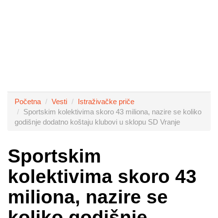
Početna
Vesti
Istraživačke priče
Sportskim kolektivima skoro 43 miliona, nazire se koliko
godišnje dodatno koštaju klubovi u sklopu SD Vranje
Sportskim
kolektivima skoro 43
miliona, nazire se
koliko godišnje