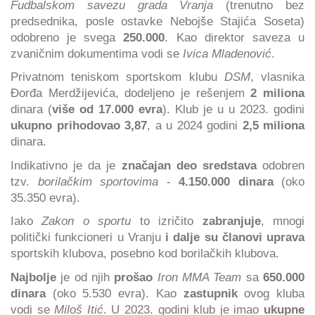
Fudbalskom savezu grada Vranja
(trenutno bez
predsednika, posle ostavke Nebojše Stajića Soseta)
odobreno je svega
250.000
. Kao direktor saveza u
zvaničnim dokumentima vodi se
Ivica Mladenović
.
Privatnom teniskom sportskom klubu
DSM
, vlasnika
Đorđa Merdžijevića, dodeljeno je rešenjem
2 miliona
dinara (
više od 17.000 evra
). Klub je u u 2023. godini
ukupno prihodovao 3,87
, a u 2024 godini
2,5 miliona
dinara.
Indikativno je da je
značajan deo sredstava
odobren
tzv.
borilačkim sportovima
-
4.150.000 dinara
(oko
35.350 evra).
Iako
Zakon o sportu
to izričito
zabranjuje
, mnogi
politički funkcioneri u Vranju
i dalje su članovi uprava
sportskih klubova, posebno kod borilačkih klubova.
Najbolje
je od njih
prošao
Iron MMA Team
sa
650.000
dinara
(oko 5.530 evra). Kao
zastupnik
ovog kluba
vodi se
Miloš Itić
. U 2023. godini klub je imao
ukupne