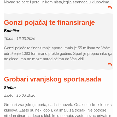
Novac se pere i pere i nikom ništa,legija stranaca u klubovima...
Gonzi pojačaj te finansiranje
Bolničar
10:09 |
16.03.2026
Gonzi pojačajte finansiranje sporta, malo je 55 miliona za Vaše
udruženje 1093 formirano prošle godine. Sport je propao niko ga
ne gleda, ma ne može narod očima da Vas vidi.
Grobari vranjskog sporta,sada
Stefan
23:46 |
16.03.2026
Grobari vranjskog sporta, sada i zauvek. Odakle toliko kik boks
klubova. Zasto su neki dobili, da imaju za trošak. Ne potroše
nijedan dinar na decu u klub koju nemaju, zasto novac privatnim