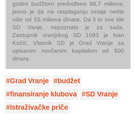
godini budžtom predviđeno 98,7 miliona,
jasno je da na rasplaganju ostaje nešto
više od 55 miliona dinara. Da li to sve ide
SD Vanje, nepoznato je za sada.
Zastupnik vranjskog SD 1093 je Ivan
Kočić. Vlasnik SD je Grad Vranje sa
upisanim novčanim kapitalom od 500
dinara.
Grad Vranje
budžet
finansiranje klubova
SD Vranje
Istraživačke priče