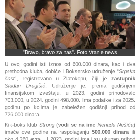
"Bravo, bravo za nas". Foto Vranje news
U ovoj godini isti iznos od 600.000 dinara, kao i dva
prethodna kluba, dobiće i Boksersko udruženje “
Srpska
čast
”, registrovano u Zlatokopu, čiji je
zastupnik
Slađan Dragišić
. Udruženje je, prema godišnjem
finansijskom izveštaju, u 2023. godini prihodovalo
703.000, u 2024. godini 498.000. Ima podatke i za 2025.
godinu po kojima je zabeležen godišnji prihod od
726.000 dinara.
Kik-boks klub
Strong
(
vodi se na ime
Nenada Nešića
)
imaće ove godine na raspolaganju
500.000 dinara
ili
oko 4.260 evra. U 2023. godini imali su ukupan prihod