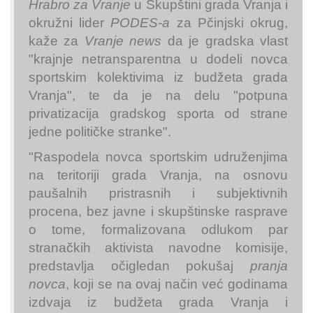
Hrabro za Vranje
u Skupštini grada Vranja i
okružni lider
PODES-a
za Pčinjski okrug,
kaže za
Vranje news
da je gradska vlast
"krajnje netransparentna u dodeli novca
sportskim kolektivima iz budžeta grada
Vranja", te da je na delu "potpuna
privatizacija gradskog sporta od strane
jedne političke stranke".
"Raspodela novca sportskim udruženjima
na teritoriji grada Vranja, na osnovu
paušalnih pristrasnih i subjektivnih
procena, bez javne i skupštinske rasprave
o tome, formalizovana odlukom par
stranačkih aktivista navodne komisije,
predstavlja očigledan pokušaj
pranja
novca
, koji se na ovaj način već godinama
izdvaja iz budžeta grada Vranja i