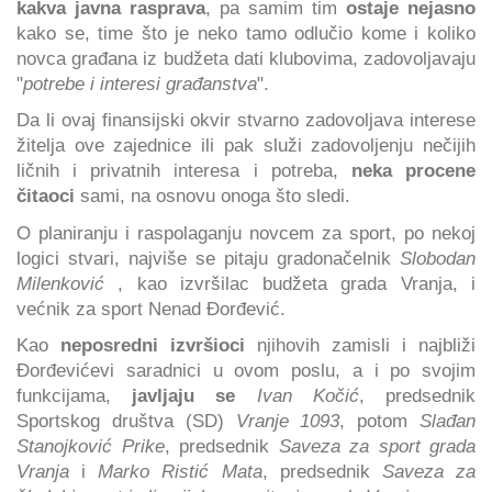
kakva javna rasprava
, pa samim tim
ostaje nejasno
kako se, time što je neko tamo odlučio kome i koliko
novca građana iz budžeta dati klubovima, zadovoljavaju
"
potrebe i interesi građanstva
".
Da li ovaj finansijski okvir stvarno zadovoljava interese
žitelja ove zajednice ili pak služi zadovoljenju nečijih
ličnih i privatnih interesa i potreba,
neka procene
čitaoci
sami, na osnovu onoga što sledi.
O planiranju i raspolaganju novcem za sport, po nekoj
logici stvari, najviše se pitaju gradonačelnik
Slobodan
Milenković
, kao izvršilac budžeta grada Vranja, i
većnik za sport Nenad Đorđević.
Kao
neposredni izvršioci
njihovih zamisli i najbliži
Đorđevićevi saradnici u ovom poslu, a i po svojim
funkcijama,
javljaju se
Ivan Kočić
, predsednik
Sportskog društva (SD)
Vranje 1093
, potom
Slađan
Stanojković Prike
, predsednik
Saveza za sport grada
Vranja
i
Marko Ristić Mata
, predsednik
Saveza za