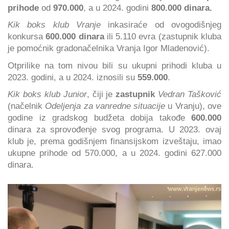
prihode
od
970.000
, a u 2024. godini
800.000 dinara.
Kik boks klub Vranje
inkasiraće od ovogodišnjeg
konkursa
600.000 dinara
ili 5.110 evra (zastupnik kluba
je pomoćnik gradonačelnika Vranja Igor Mladenović).
Otprilike na tom nivou bili su ukupni prihodi kluba u
2023. godini, a u 2024. iznosili su
559.000
.
Kik boks klub Junior
, čiji je
zastupnik
Vedran Tašković
(načelnik
Odeljenja za vanredne situacije
u Vranju), ove
godine iz gradskog budžeta dobija takođe
600.000
dinara za sprovođenje svog programa. U 2023. ovaj
klub je, prema godišnjem finansijskom izveštaju, imao
ukupne prihode od 570.000, a u 2024. godini 627.000
dinara.