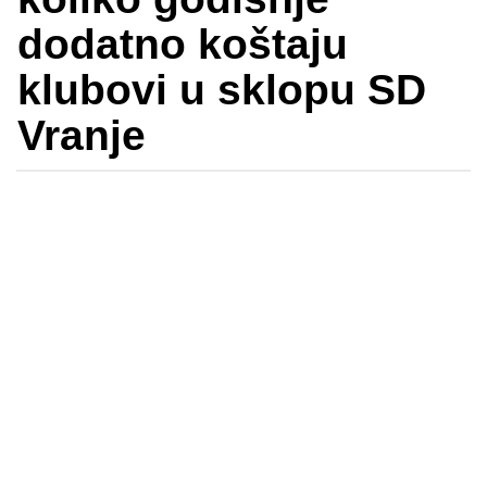
dodatno koštaju
klubovi u sklopu SD
Vranje