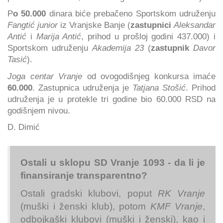
P
o 50.000
dinara biće prebačeno Sportskom udruženju
Fangtić junior
iz Vranjske Banje (
zastupnici
Aleksandar
Antić
i
Marija Antić
, prihod u prošloj godini 437.000) i
Sportskom udruženju
Akademija 23
(
zastupnik
Davor
Tasić
).
Joga centar Vranje
od ovogodišnjeg konkursa imaće
60.000
. Zastupnica udruženja je
Tatjana Stošić
. Prihod
udruženja je u protekle tri godine bio 60.000 RSD na
godišnjem nivou.
D. Dimić
Ostali u sklopu SD Vranje 1093 - da li je
finansiranje transparentno?
Ostali gradski klubovi, poput
RK Vranje
(muški i ženski klub), potom
KMF Vranje
,
odbojkaški klubovi (muški i ženski), kao i