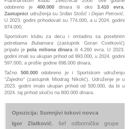
Planinarskom klubu
“Železničar 2006”
ove godine
odobreno je
400.000
dinara ili oko
3.410 evra.
Zastupnici
udruženja su
Srđan Stošić
i
Dejan Petrović
.
U 2023. godini prihodovali su 774.000, a u 2024. godini
974.000.
Sportskom klubu za decu i omladinu sa posebnim
potrebama
Bubamara
(zastupnik Goran Cvetković)
pripalo je
pola miliona dinara
ili 4.260 evra. U 2023.
godini imali su ukupan prihod od 993.000, u 2024. godini
597.000, a prošle godine 698.000 dinara.
Tačno
500.000
odobreno je i Sportskom udruženju
“Zajedno”
(zastupnik Miodrag Nikolić). Udruženje je u
2023. godini imalo ukupan prihod od 500.000, da bi u
2024. taj prihod skočio na 800.000 dinara.
Opozicija: Sumnjivi tokovi novca
Igor Zlatković
, šef odborničke grupe