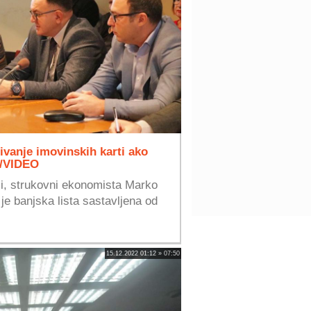
tivanje imovinskih karti ako
O/VIDEO
nji, strukovni ekonomista Marko
 je banjska lista sastavljena od
15.12.2022 01:12 » 07:50