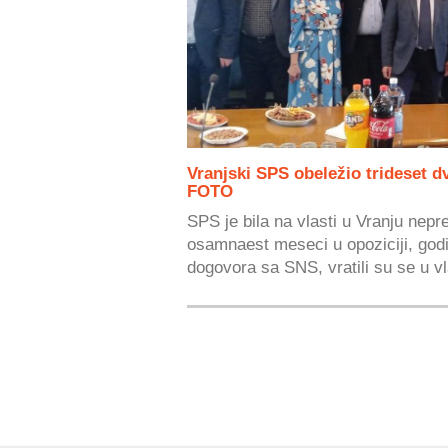
Vranjski SPS obeležio trideset d
FOTO
SPS je bila na vlasti u Vranju nep
osamnaest meseci u opoziciji, god
dogovora sa SNS, vratili su se u vl