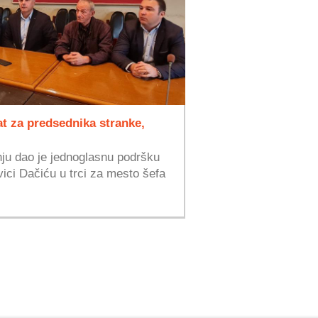
at za predsednika stranke,
ju dao je jednoglasnu podršku
ici Dačiću u trci za mesto šefa