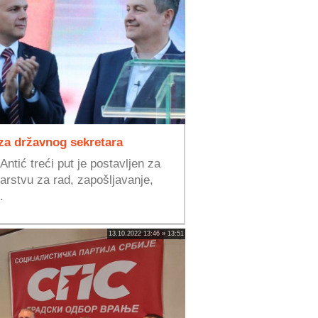
 za državnog sekretara
Antić treći put je postavljen za
arstvu za rad, zapošljavanje,
.
13.10.2022 13:46 » 13:51