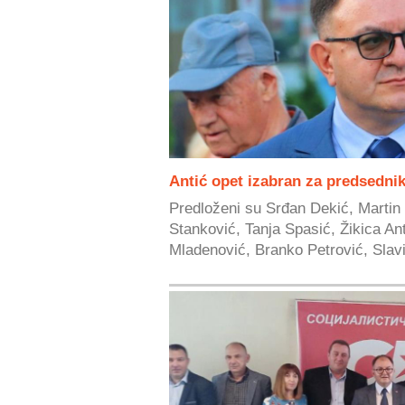
Antić opet izabran za predsedni
Predloženi su Srđan Dekić, Martin 
Stanković, Tanja Spasić, Žikica An
Mladenović, Branko Petrović, Slavi