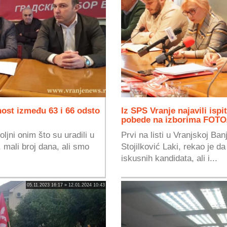
nost između 63 i 66 odsto
Iz SPS Vranje najavili ispi
pobede na izborima FOT
ljni onim što su uradili u
Prvi na listi u Vranjskoj Ba
 mali broj dana, ali smo
Stojilković Laki, rekao je da
iskusnih kandidata, ali i...
05.11.2023 16:17 » 12.01.2024 10:43