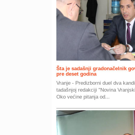
Šta je sadašnji gradonačelnik go
pre deset godina
Vranje - Predizborni duel dva kand
tadašnjoj redakciji "Novina Vranjski
Oko većine pitanja od...