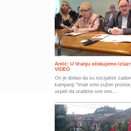
Antić: U Vranju očekujemo izlaz
VIDEO
On je dodao da su socijalisti zadovo
kampanji."Imali smo sužen prostor,
uspeli da uradimo sve ono...