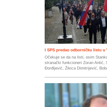
I SPS predao odborničku listu u 
Očekuje se da na listi, osim Stanko
stranački funkcioneri Zoran Antić,
Đorđijević, Žikica Dimitrijević, Bob