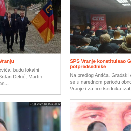
Vranju
SPS Vranje konstituisao G
potpredsednike
vića, budu lokalni
Na predlog Antića, Gradski
 Srđan Dekić, Martin
se u narednom periodu obn
an...
Vranje i za predsednika izab
27.11.2022 18:15 » 20:12