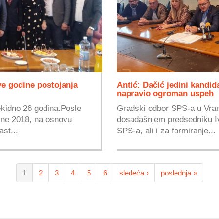
ve godine postojanja
Antić: Dačić jedini kandid
napravio ogroman uspeh
rekidno 26 godina.Posle
Gradski odbor SPS-a u Vran
ine 2018, na osnovu
dosadašnjem predsedniku Iv
ast...
SPS-a, ali i za formiranje...
1
2
3
4
5
6
sledeća ›
poslednja »