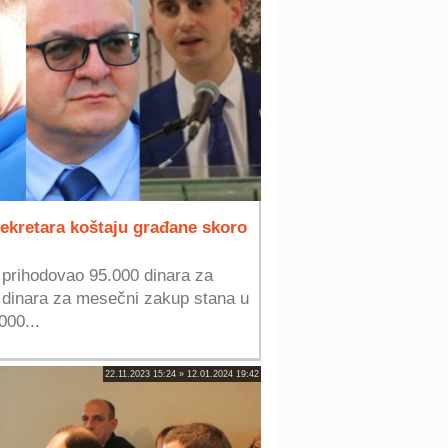
sekretara koštaju građane skoro
 prihodovao 95.000 dinara za
00 dinara za mesečni zakup stana u
000...
22.11.2023 15:24 » 12.01.2024 19:42