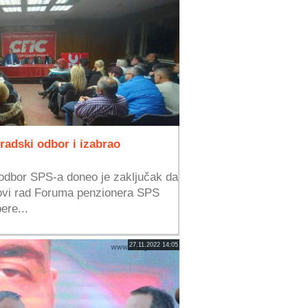
radski odbor i izabrao
 odbor SPS-a doneo je zaključak da
ovi rad Foruma penzionera SPS
ere...
27.11.2022 14:05