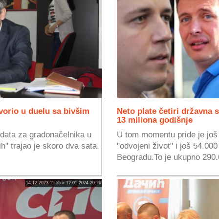
vorio u duelu sa bivšim
Neto plate četiri državna 
13 miliona godišnje
idata za gradonačelnika u
U tom momentu pride je još
h" trajao je skoro dva sata.
"odvojeni život" i još 54.0
Beogradu.To je ukupno 290.
14.12.2023 11:55 » 12.01.2024 20:26