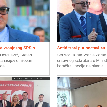
ka vranjskog SPS-a
Antić treći put postavljen
Đorđijević, Stefan
Šef socijalista Vranja Zoran 
tanasijević, Boban
državnog sekretara u Minist
ca...
boračka i socijalna pitanja...
22.10.2022 16:32 » 23.10.2022 01:25