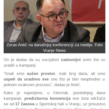
Zoran Antić na današnjoj konferenciji za medije. Foto
Vranje News
On je dodao da su socijalisti
zadovoljni
onim što su
uradili u kampanji.
"Imali smo
sužen prostor
, mali broj dana, ali smo
uspeli da uradimo sve
ono što je bilo neophodno u
jednom ovakvom procesu", dodao je Antić.
Kako je najavljeno, u četvrtak, poslednjeg dana
kampanje,
predizborna konvencija
ove liste održaće
se od
17 časova
u Sportskoj hali u Vranju, uz prisustvo