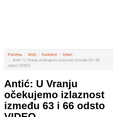
Početna
Vesti
Kontekst
Izbori
Antić: U Vranju očekujemo izlaznost između 63 i 66
odsto VIDEO
Antić: U Vranju
očekujemo izlaznost
između 63 i 66 odsto
VIDEO