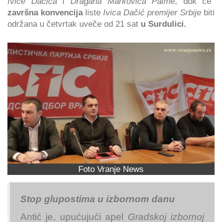
Ivice Dačića
i
Dragana Markovića Palm
e, dok će
završna konvencija
liste
Ivica Dačić premijer Srbije
biti
održana u četvrtak uveče od 21 sat
u Surdulici.
Foto Vranje News
Stop glupostima u izbornom danu
Antić je, upućujući apel
Gradskoj izbornoj