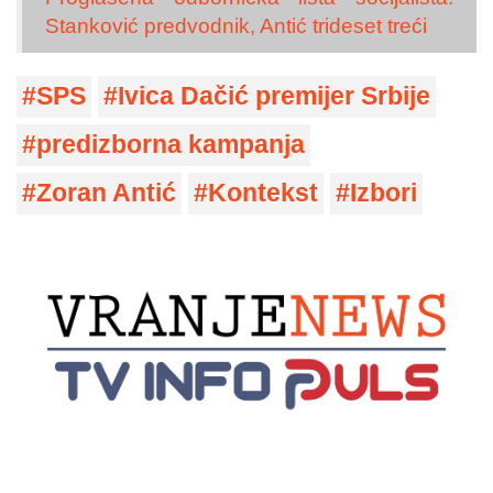
Stanković predvodnik, Antić trideset treći
SPS
Ivica Dačić premijer Srbije
predizborna kampanja
Zoran Antić
Kontekst
Izbori