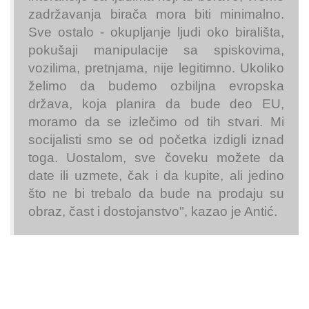
zadržavanja birača mora biti minimalno.
Sve ostalo - okupljanje ljudi oko birališta,
pokušaji manipulacije sa spiskovima,
vozilima, pretnjama, nije legitimno. Ukoliko
želimo da budemo ozbiljna evropska
država, koja planira da bude deo EU,
moramo da se izlečimo od tih stvari. Mi
socijalisti smo se od početka izdigli iznad
toga. Uostalom, sve čoveku možete da
date ili uzmete, čak i da kupite, ali jedino
što ne bi trebalo da bude na prodaju su
obraz, čast i dostojanstvo", kazao je Antić.