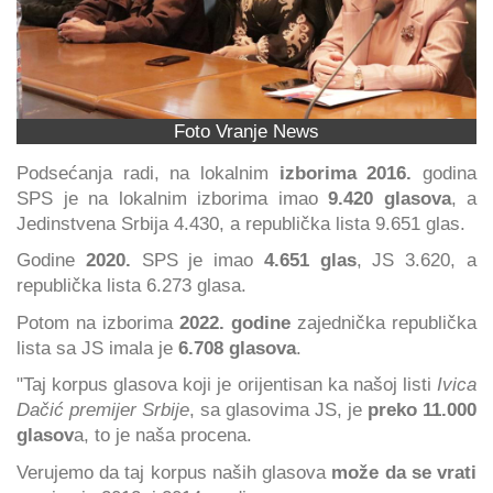
Foto Vranje News
Podsećanja radi, na lokalnim
izborima 2016.
godina
SPS je na lokalnim izborima imao
9.420 glasova
, a
Jedinstvena Srbija 4.430, a republička lista 9.651 glas.
Godine
2020.
SPS je imao
4.651 glas
, JS 3.620, a
republička lista 6.273 glasa.
Potom na izborima
2022. godine
zajednička republička
lista sa JS imala je
6.708 glasova
.
"Taj korpus glasova koji je orijentisan ka našoj listi
Ivica
Dačić premijer Srbije
, sa glasovima JS, je
preko 11.000
glasov
a, to je naša procena.
Verujemo da taj korpus naših glasova
može da se vrati