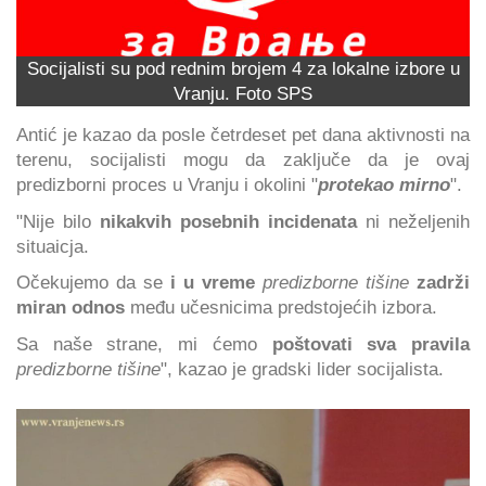
Socijalisti su pod rednim brojem 4 za lokalne izbore u
Vranju. Foto SPS
Antić je kazao da posle četrdeset pet dana aktivnosti na
terenu, socijalisti mogu da zaključe da je ovaj
predizborni proces u Vranju i okolini "
protekao mirno
".
"Nije bilo
nikakvih posebnih incidenata
ni neželjenih
situaicja.
Očekujemo da se
i u vreme
predizborne tišine
zadrži
miran odnos
među učesnicima predstojećih izbora.
Sa naše strane, mi ćemo
poštovati sva pravila
predizborne tišine
", kazao je gradski lider socijalista.