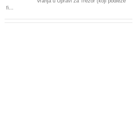
Vranja u Upravi za Trezor (koji podleže
fi...