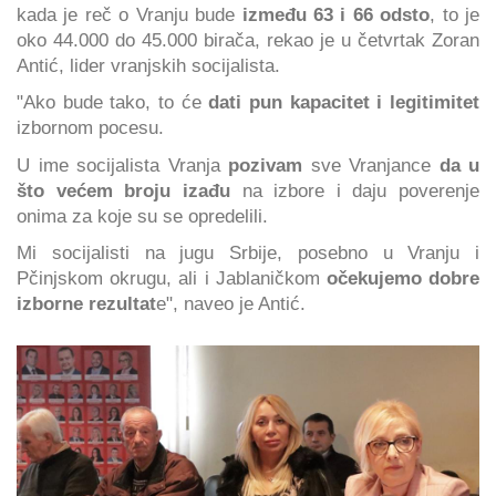
kada je reč o Vranju bude
između 63 i 66 odsto
, to je
oko 44.000 do 45.000 birača, rekao je u četvrtak Zoran
Antić, lider vranjskih socijalista.
"Ako bude tako, to će
dati pun kapacitet i legitimitet
izbornom pocesu.
U ime socijalista Vranja
pozivam
sve Vranjance
da u
što većem broju izađu
na izbore i daju poverenje
onima za koje su se opredelili.
Mi socijalisti na jugu Srbije, posebno u Vranju i
Pčinjskom okrugu, ali i Jablaničkom
očekujemo dobre
izborne rezultat
e", naveo je Antić.