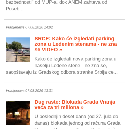
bezbednosti" od MUP-a, dok ANEM zahteva od
Poseb...
Vranjenews 07.08.2026 14:02
SRCE: Kako će izgledati parking
zona u Ledenim stenama - ne zna
se VIDEO »
Kako će izgledati nova parking zona u
naselju Ledene stene - ne zna se,
saopštavaju iz Gradskog odbora stranke Srbija ce...
Vranjenews 07.08.2026 13:31
Dug raste: Blokada Grada Vranja
veća za tri miliona »
U poslednjih deset dana (od 27. jula do
danas) blokada jednog od računa Grada