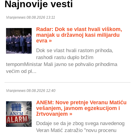
Najnovije vesti
Vranjenews 08.08.2026 13:11
Radar: Dok se vlast hvali viškom,
manjak u državnoj kasi milijardu
evra »
Dok se vlast hvali rastom prihoda,
rashodi rastu duplo bržim
tempomMinistar Mali javno se pohvalio prihodima
većim od pl...
Vranjenews 08.08.2026 12:40
ANEM: Nove pretnje Veranu Matiću
vešanjem, javnom egzekucijom i
žrtvovanjem »
Dodaje se da je zbog svega navedenog
Veran Matić zatražio "novu procenu