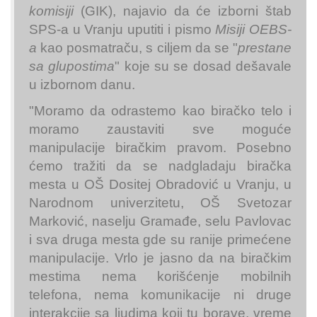
komisiji
(GIK), najavio da će izborni štab
SPS-a u Vranju uputiti i pismo
Misiji OEBS-
a
kao posmatraču, s ciljem da se "
prestane
sa glupostima
" koje su se dosad dešavale
u izbornom danu.
"Moramo da odrastemo kao biračko telo i
moramo zaustaviti sve moguće
manipulacije biračkim pravom. Posebno
ćemo tražiti da se nadgladaju biračka
mesta u OŠ Dositej Obradović u Vranju, u
Narodnom univerzitetu, OŠ Svetozar
Marković, naselju Gramađe, selu Pavlovac
i sva druga mesta gde su ranije primećene
manipulacije. Vrlo je jasno da na biračkim
mestima nema korišćenje mobilnih
telefona, nema komunikacije ni druge
interakcije sa ljudima koji tu borave, vreme