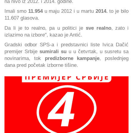
na nivo iz 2012. i 2014. godine.
Imali smo
11.954
u maju 2012 i u martu
2014.
to je bilo
11.607 glasova.
Da li je to realno, pa u politici je
sve realno
, zato i
izlazimo na izbore", kazao je Antić.
Gradski odbor SPS-a i predstavnici liste Ivica Dačić
premijer Srbije
sumirali su
u u četvrtak, u susretu sa
novinarima, tok
predizborne kampanje
, poslednjeg
dana pred početak izborne tišine.