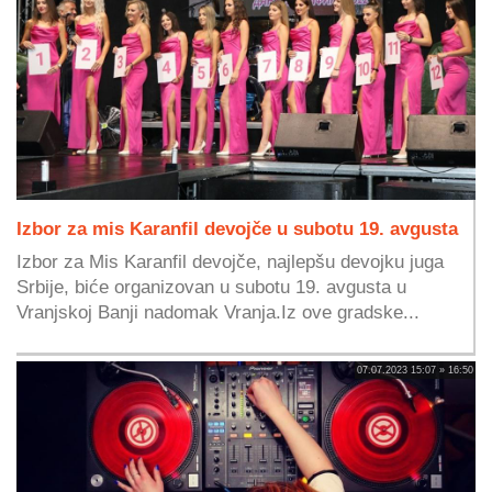
Izbor za mis Karanfil devojče u subotu 19. avgusta
Izbor za Mis Karanfil devojče, najlepšu devojku juga
Srbije, biće organizovan u subotu 19. avgusta u
Vranjskoj Banji nadomak Vranja.Iz ove gradske...
07.07.2023 15:07 » 16:50