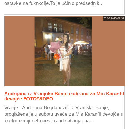
ostavke na fuknkcije.To je učinio predsednik...
20.08.2023 09:57
Andrijana iz Vranjske Banje izabrana za Mis Karanfil
devojče FOTO/VIDEO
Vranje - Andrijana Bogdanović iz Vranjske Banje,
proglašena je u subotu uveče za Mis Karanfil devojče u
konkurenciji četrnaest kandidatkinja, na...