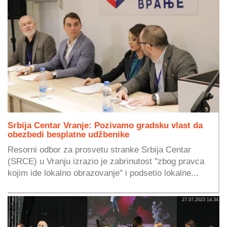
Srbija Centar Vranje: Pozivamo gradsku vlast da
obezbedi besplatne udžbenike
Resorni odbor za prosvetu stranke Srbija Centar
(SRCE) u Vranju izrazio je zabrinutost "zbog pravca
kojim ide lokalno obrazovanje" i podsetio lokalne...
27.07.2023 14:34