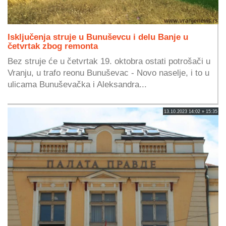
Isključenja struje u Bunuševcu i delu Banje u
četvrtak zbog remonta
Bez struje će u četvrtak 19. oktobra ostati potrošači u
Vranju, u trafo reonu Bunuševac - Novo naselje, i to u
ulicama Bunuševačka i Aleksandra...
13.10.2023 14:02 » 15:35