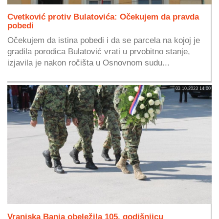
Cvetković protiv Bulatovića: Očekujem da pravda
pobedi
Očekujem da istina pobedi i da se parcela na kojoj je
gradila porodica Bulatović vrati u prvobitno stanje,
izjavila je nakon ročišta u Osnovnom sudu...
03.10.2023 14:00
Vranjska Banja obeležila 105. godišnjicu