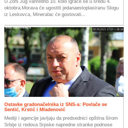
U Zoni Jug vanredno 10. kolo igraće se u sredu 4.
oktobra.Morava će ugostiti jedanaestoplasiranu Slogu
iz Leskovca, Mineralac će gostovati...
28.09.2023 17:07 » 18:16
Ostavke gradonačelnika iz SNS-a: Povlače se
Sentić, Krstić i Mladenović
Mediji i agencije javljaju da predsednici opština širom
Srbije iz redova Srpske napredne stranke podnose