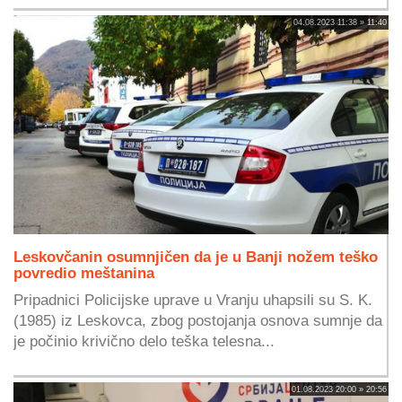
04.08.2023 11:38 » 11:40
Leskovčanin osumnjičen da je u Banji nožem teško
povredio meštanina
Pripadnici Policijske uprave u Vranju uhapsili su S. K.
(1985) iz Leskovca, zbog postojanja osnova sumnje da
je počinio krivično delo teška telesna...
01.08.2023 20:00 » 20:56