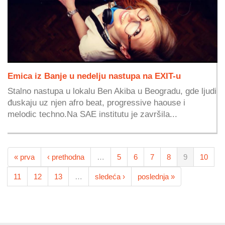
Emica iz Banje u nedelju nastupa na EXIT-u
Stalno nastupa u lokalu Ben Akiba u Beogradu, gde ljudi
đuskaju uz njen afro beat, progressive haouse i
melodic techno.Na SAE institutu je završila...
« prva
‹ prethodna
…
5
6
7
8
9
10
11
12
13
…
sledeća ›
poslednja »