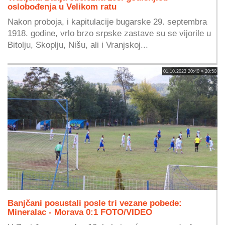
oslobođenja u Velikom ratu
Nakon proboja, i kapitulacije bugarske 29. septembra
1918. godine, vrlo brzo srpske zastave su se vijorile u
Bitolju, Skoplju, Nišu, ali i Vranjskoj...
01.10.2023 20:40 » 20:50
Banjčani posustali posle tri vezane pobede:
Mineralac - Morava 0:1 FOTO/VIDEO