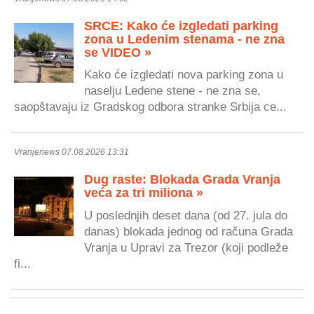
SRCE: Kako će izgledati parking
zona u Ledenim stenama - ne zna
se VIDEO »
Kako će izgledati nova parking zona u
naselju Ledene stene - ne zna se,
saopštavaju iz Gradskog odbora stranke Srbija ce...
Vranjenews 07.08.2026 13:31
Dug raste: Blokada Grada Vranja
veća za tri miliona »
U poslednjih deset dana (od 27. jula do
danas) blokada jednog od računa Grada
Vranja u Upravi za Trezor (koji podleže
fi...