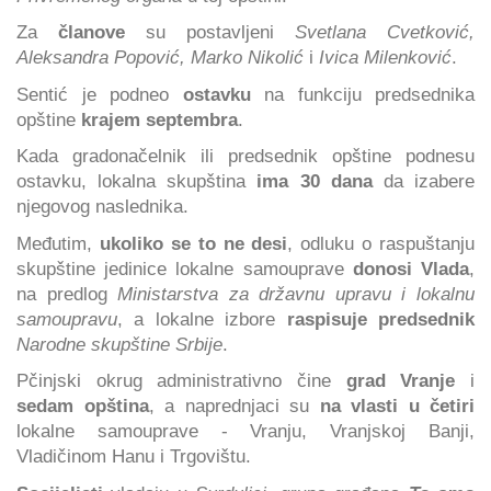
Za
članove
su postavljeni
Svetlana Cvetković,
Aleksandra Popović, Marko Nikolić
i
Ivica Milenković
.
Sentić je podneo
ostavku
na funkciju predsednika
opštine
krajem septembra
.
Kada gradonačelnik ili predsednik opštine podnesu
ostavku, lokalna skupština
ima 30 dana
da izabere
njegovog naslednika.
Međutim,
ukoliko se to ne desi
, odluku o raspuštanju
skupštine jedinice lokalne samouprave
donosi Vlada
,
na predlog
Ministarstva za državnu upravu i lokalnu
samoupravu
, a lokalne izbore
raspisuje predsednik
Narodne skupštine Srbije
.
Pčinjski okrug administrativno čine
grad Vranje
i
sedam opština
, a naprednjaci su
na vlasti u četiri
lokalne samouprave
- Vranju, Vranjskoj Banji,
Vladičinom Hanu i Trgovištu.