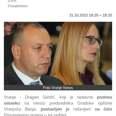
Izvor:
Vranjenews
31.10.2023 18:20 » 18:25
Foto Vranje News
Vranje -
Dragan Sentić
, koji je nedavno
podneo
ostavku
na mesto predsednika Gradske opštine
Vranjska Banja
,
postavljen je
rešenjem
na čelo
Privremenog organa
u toj opštini.