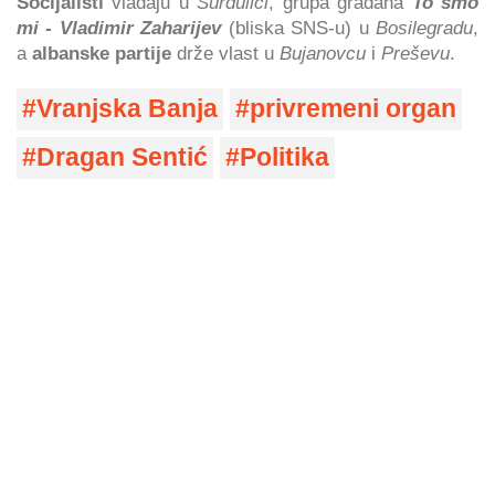
Socijalisti
vladaju u
Surdulici
, grupa građana
To smo
mi - Vladimir Zaharijev
(bliska SNS-u) u
Bosilegradu
,
a
albanske partije
drže vlast u
Bujanovcu
i
Preševu
.
Vranjska Banja
privremeni organ
Dragan Sentić
Politika