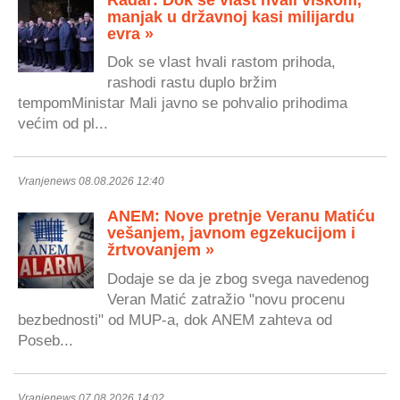
manjak u državnoj kasi milijardu
evra »
Dok se vlast hvali rastom prihoda,
rashodi rastu duplo bržim
tempomMinistar Mali javno se pohvalio prihodima
većim od pl...
Vranjenews 08.08.2026 12:40
ANEM: Nove pretnje Veranu Matiću
vešanjem, javnom egzekucijom i
žrtvovanjem »
Dodaje se da je zbog svega navedenog
Veran Matić zatražio "novu procenu
bezbednosti" od MUP-a, dok ANEM zahteva od
Poseb...
Vranjenews 07.08.2026 14:02