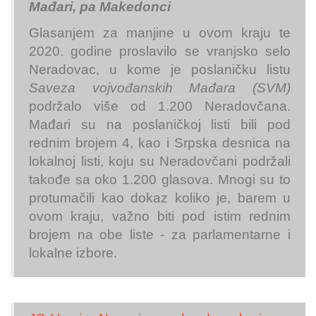
Mađari, pa Makedonci
Glasanjem za manjine u ovom kraju te
2020. godine proslavilo se vranjsko selo
Neradovac, u kome je poslaničku listu
Saveza vojvođanskih Mađara (SVM)
podržalo više od 1.200 Neradovčana.
Mađari su na poslaničkoj listi bili pod
rednim brojem 4, kao i Srpska desnica na
lokalnoj listi, koju su Neradovčani podržali
takođe sa oko 1.200 glasova. Mnogi su to
protumačili kao dokaz koliko je, barem u
ovom kraju, važno biti pod istim rednim
brojem na obe liste - za parlamentarne i
lokalne izbore.