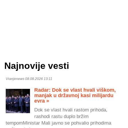
Najnovije vesti
Vranjenews 08.08.2026 13:11
Radar: Dok se vlast hvali viškom,
manjak u državnoj kasi milijardu
evra »
Dok se vlast hvali rastom prihoda,
rashodi rastu duplo bržim
tempomMinistar Mali javno se pohvalio prihodima