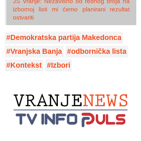
JS Vranje: Nezavisno od rednog broja na
izbornoj listi mi ćemo planirani rezultat
ostvariti
Demokratska partija Makedonca
Vranjska Banja
odbornička lista
Kontekst
Izbori