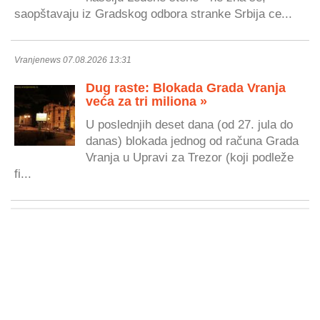
saopštavaju iz Gradskog odbora stranke Srbija ce...
Vranjenews 07.08.2026 13:31
Dug raste: Blokada Grada Vranja
veća za tri miliona »
U poslednjih deset dana (od 27. jula do
danas) blokada jednog od računa Grada
Vranja u Upravi za Trezor (koji podleže
fi...