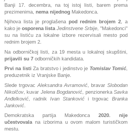
Banji 17. decembra, na toj istoj listi, barem prema
prezimenima,
nema nijednog
Makedonca.
Njihova lista je proglašena
pod rednim brojem 2
, a
kako je
osporena lista
Jedinstvene Srbije
, "Makedonci"
su na listiću za lokalne izbore rezervisali mesto pod
rednim brojem 2.
Na odborničkoj listi, za 19 mesta u lokalnoj skupštini,
prijavili su 7
odborničkih kandidata.
Prvi na listi
Za bratstvo i jedinstvo je
Tomislav Tomić
,
preduzetnik iz Vranjske Banje.
Slede trgovac
Aleksandra Avramović
, bravar
Slobodan
Nikolčov
, kuvar
Jelena Bogdanović
, penzionerka
Savka
Anđelković
, radnik
Ivan Stanković
i trgovac
Branka
Janković
.
Demokratska partija Makedonca
2020.
nije
učestvovala
na izborima u ovom malom turističkom
mestu.