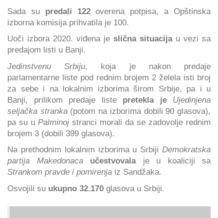
Sada su
predali 122
overena potpisa, a Opštinska
izborna komisija prihvatila je 100.
Uoči izbora 2020. viđena je
slična situacija
u vezi sa
predajom listi u Banji.
Jedinstvenu Srbiju
, koja je nakon predaje
parlamentarne liste pod rednim brojem 2 želela isti broj
za sebe i na lokalnim izborima širom Srbije, pa i u
Banji, prilikom predaje liste
pretekla je
Ujedinjena
seljačka stranka
(potom na izborima dobili 90 glasova),
pa su u
Palminoj
stranci morali da se zadovolje rednim
brojem 3 (dobili 399 glasova).
Na prethodnim lokalnim izborima u Srbiji
Demokratska
partija Makedonaca
učestvovala
je u koaliciji sa
Strankom pravde i pomirenja
iz Sandžaka.
Osvojili su
ukupno 32.170
glasova u Srbiji.