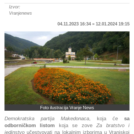
Izvor:
Vranjenews
04.11.2023 16:34 » 12.01.2024 19:15
Foto ilustracija Vranje News
Demokratska partija Makedonaca
, koja će
sa
odborničkom listom
koja se zove
Za bratstvo i
jedinstvo
učestvovati na lokalnim izborima u Vranjskoj