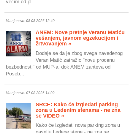
većim od pl...
Vranjenews 08.08.2026 12:40
ANEM: Nove pretnje Veranu Matiću
vešanjem, javnom egzekucijom i
žrtvovanjem »
Dodaje se da je zbog svega navedenog
Veran Matić zatražio "novu procenu
bezbednosti" od MUP-a, dok ANEM zahteva od
Poseb...
Vranjenews 07.08.2026 14:02
SRCE: Kako će izgledati parking
zona u Ledenim stenama - ne zna
se VIDEO »
Kako će izgledati nova parking zona u
naselju Ledene stene - ne zna se,