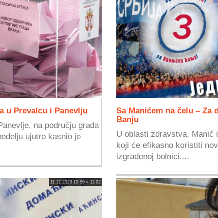
a u Prevalcu i Panevlju
Sa Manićem na čelu – Za 
Banju
 Panevlje, na području grada
U oblasti zdravstva, Manić 
nedelju ujutro kasnio je
koji će efikasno koristiti n
izgrađenoj bolnici....
11.12.2023 10:59 » 11:02