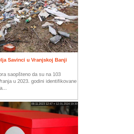
lja Savinci u Vranjskoj Banji
vora saopšteno da su na 103
ranja u 2023. godini identifikovane
a...
09.11.2023 12:47 » 12.01.2024 19:30