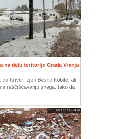
 na delu teritorije Grada Vranja
do Krive Feje i Besne Kobile, ali
e na raščišćavanju snega, tako da
16.11.2023 10:33 » 11:09