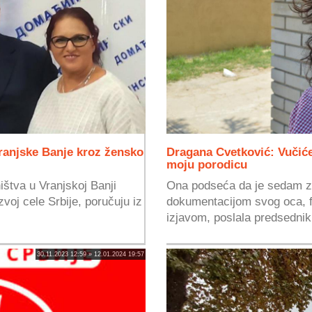
Vranjske Banje kroz žensko
Dragana Cvetković: Vučić
moju porodicu
štva u Vranjskoj Banji
Ona podseća da je sedam z
zvoj cele Srbije, poručuju iz
dokumentacijom svog oca, f
izjavom, poslala predsednik
30.11.2023 12:59 » 12.01.2024 19:57