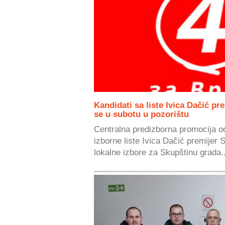
Kandidati sa liste Ivica Dačić pr
se u subotu u pozorištu
Centralna predizborna promocija o
izborne liste Ivica Dačić premijer 
lokalne izbore za Skupštinu grada..