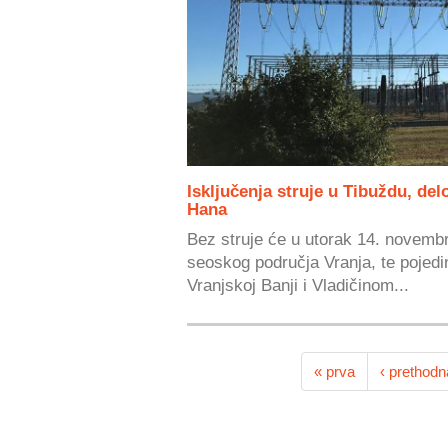
Isključenja struje u Tibuždu, del
Hana
Bez struje će u utorak 14. novembra
seoskog područja Vranja, te pojedi
Vranjskoj Banji i Vladičinom...
« prva
‹ prethodn