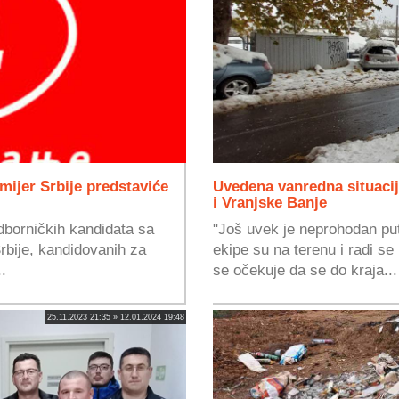
emijer Srbije predstaviće
Uvedena vanredna situacija
i Vranjske Banje
dborničkih kandidata sa
"Još uvek je neprohodan put 
Srbije, kandidovanih za
ekipe su na terenu i radi s
.
se očekuje da se do kraja...
25.11.2023 21:35 » 12.01.2024 19:48