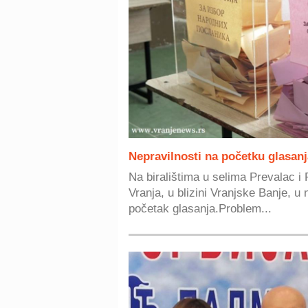
Nepravilnosti na početku glasanj
Na biralištima u selima Prevalac i
Vranja, u blizini Vranjske Banje, u 
početak glasanja.Problem...