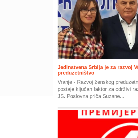
Jedinstvena Srbija je za razvoj 
preduzetništvo
Vranje - Razvoj ženskog preduzetni
postaje ključan faktor za održivi ra
JS. Poslovna priča Suzane...