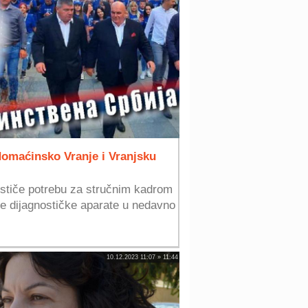
domaćinsko Vranje i Vranjsku
ističe potrebu za stručnim kadrom
ove dijagnostičke aparate u nedavno
10.12.2023 11:07 » 11:44