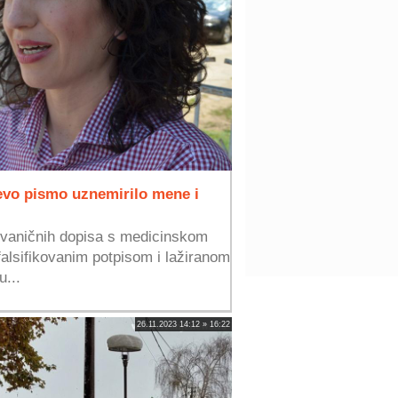
evo pismo uznemirilo mene i
vaničnih dopisa s medicinskom
alsifikovanim potpisom i lažiranom
u...
26.11.2023 14:12 » 16:22