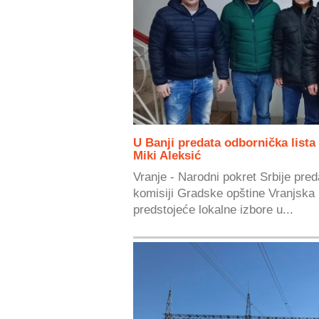
U Banji predata odbornička lista
Miki Aleksić
Vranje - Narodni pokret Srbije pred
komisiji Gradske opštine Vranjska 
predstojeće lokalne izbore u...