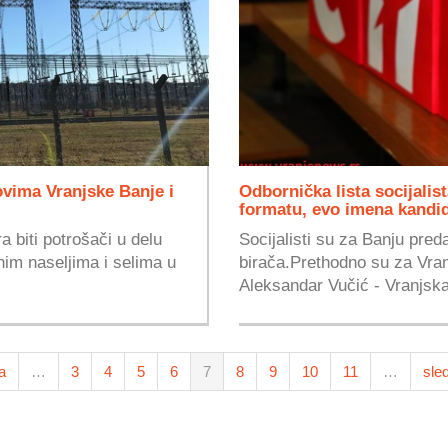
ovima Vranjske Banje i
Odbornička lista socijali
formatu, evo imena kandi
 biti potrošači u delu
Socijalisti su za Banju pred
nim naseljima i selima u
birača.Prethodno su za Vran
Aleksandar Vučić - Vranjska
a
…
3
4
5
6
7
8
9
10
11
…
sle