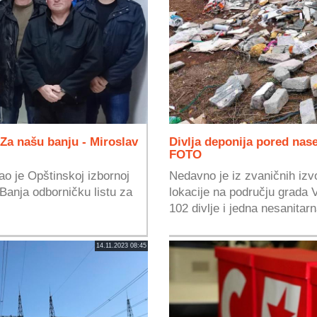
 Za našu banju - Miroslav
Divlja deponija pored nase
FOTO
ao je Opštinskoj izbornoj
Nedavno je iz zvaničnih iz
Banja odborničku listu za
lokacije na području grada V
102 divlje i jedna nesanitarn
14.11.2023 08:45