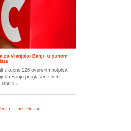
sta za Vranjsku Banju u punom
data
ali ukupno 226 overenih potpisa
jsku Banju proglašene liste
 Banja...
deća ›
poslednja »