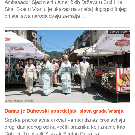
Ambasador Sjedinjenih Američkih Država u Srbiji Kajl
Skat Skat u Vranju je ukazao na značaj dugogodišnjeg
prijateljstva naroda dveju zemalja i...
17.06.2019 08:37
Danas je Duhovski ponedeljak, slava grada Vranja
Srpska pravoslavna crkva i vernici danas proslavljaju
drugi dan jednog od najvećih praznika koji znamo kao
Duhovi, Trojica ili Silazak Svetog Duha na...