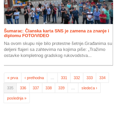
Šumarac: Članska karta SNS je zamena za znanje i
diplomu FOTO/VIDEO
Na ovom skupu nije bilo protestne šetnje.Građanima su
deljeni flajeri sa zahtevima na kojima piše: „Tražimo
ostavke kompletnog gradskog rukovodstva...
« prva
‹ prethodna
…
331
332
333
334
335
336
337
338
339
…
sledeća ›
poslednja »