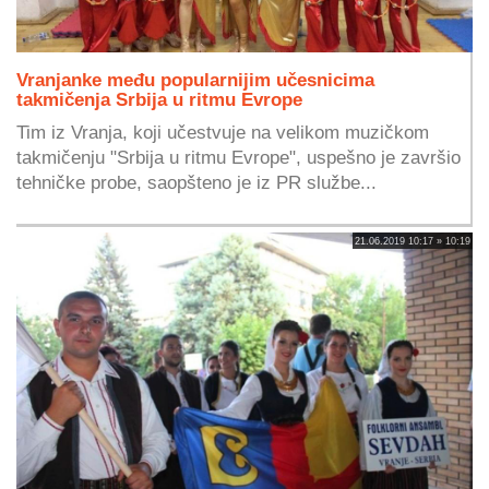
Vranjanke među popularnijim učesnicima
takmičenja Srbija u ritmu Evrope
Tim iz Vranja, koji učestvuje na velikom muzičkom
takmičenju "Srbija u ritmu Evrope", uspešno je završio
tehničke probe, saopšteno je iz PR službe...
21.06.2019 10:17 » 10:19