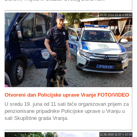
16.06.2019 23:11 » 23:12
Otvoreni dan Policijske uprave Vranje FOTO/VIDEO
U sredu 19. juna od 11 sati biće organizovan prijem za
penzionisane pripadnike Policijske uprave u Vranju u
sali Skupštine grada Vranja.
11.06.2019 11:57 » 12:56