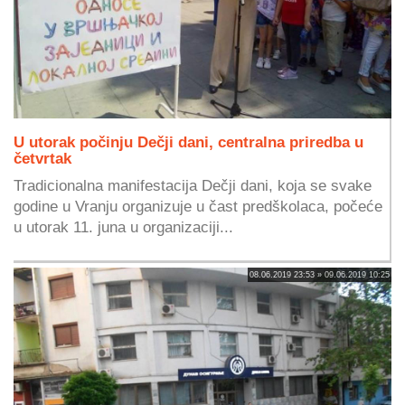
U utorak počinju Dečji dani, centralna priredba u
četvrtak
Tradicionalna manifestacija Dečji dani, koja se svake
godine u Vranju organizuje u čast predškolaca, počeće
u utorak 11. juna u organizaciji...
08.06.2019 23:53 » 09.06.2019 10:25