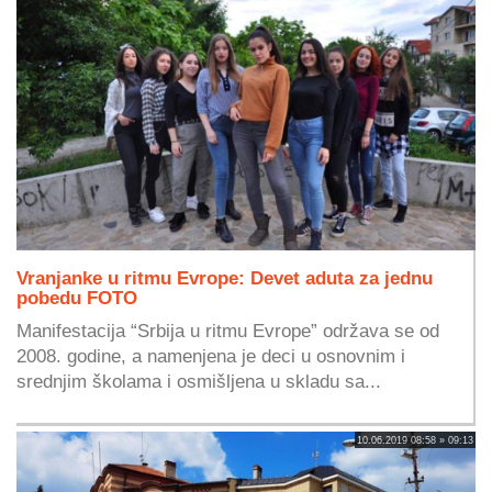
Vranjanke u ritmu Evrope: Devet aduta za jednu
pobedu FOTO
Manifestacija “Srbija u ritmu Evrope” održava se od
2008. godine, a namenjena je deci u osnovnim i
srednjim školama i osmišljena u skladu sa...
10.06.2019 08:58 » 09:13