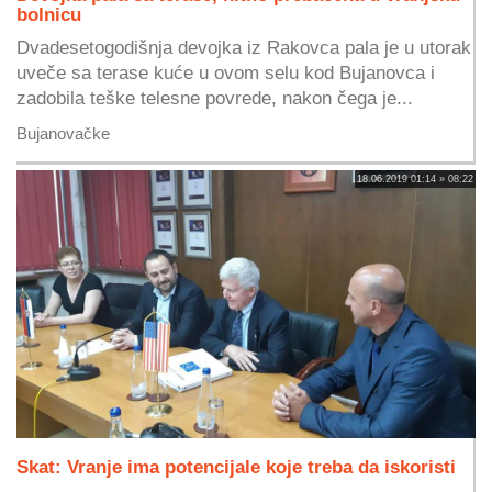
bolnicu
Dvadesetogodišnja devojka iz Rakovca pala je u utorak
uveče sa terase kuće u ovom selu kod Bujanovca i
zadobila teške telesne povrede, nakon čega je...
Bujanovačke
18.06.2019 01:14 » 08:22
Skat: Vranje ima potencijale koje treba da iskoristi