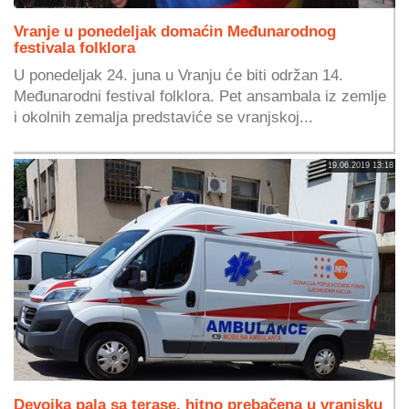
Vranje u ponedeljak domaćin Međunarodnog
festivala folklora
U ponedeljak 24. juna u Vranju će biti održan 14.
Međunarodni festival folklora. Pet ansambala iz zemlje
i okolnih zemalja predstaviće se vranjskoj...
19.06.2019 13:18
Devojka pala sa terase, hitno prebačena u vranjsku