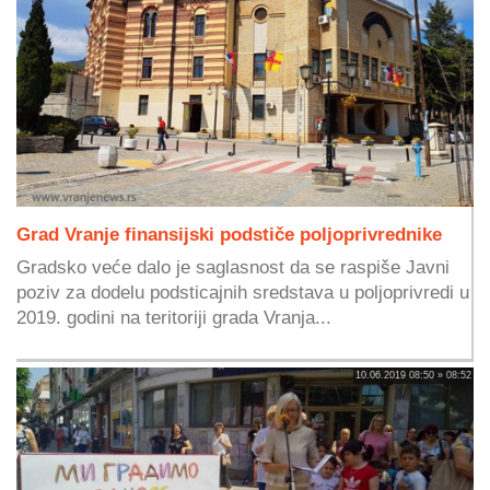
Grad Vranje finansijski podstiče poljoprivrednike
Gradsko veće dalo je saglasnost da se raspiše Javni
poziv za dodelu podsticajnih sredstava u poljoprivredi u
2019. godini na teritoriji grada Vranja...
10.06.2019 08:50 » 08:52